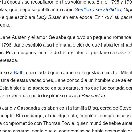
de la época y se recopilaron en tres volúmenes. Entre 1795 y 17
elas, que luego se publicarían como
Sentido y sensibilidad
,
Orgu
le que escribiera
Lady Susan
en esta época. En 1797, su padre
ceptó.
 Jane Austen y el amor. Se sabe que tuvo un pequeño romanc
 1796, Jane escribió a su hermana diciendo que había terminad
s. Poco después, una tía de Lefroy intentó que Jane se casara
teresada.
darse a
Bath
, una ciudad que a Jane no le gustaba mucho. Mientr
 En una de estas vacaciones, Jane conoció a un hombre que se e
ó. Esta historia no aparece en sus cartas, sino que fue contada
ta experiencia pudo inspirar su novela
Persuasión
.
 Jane y Cassandra estaban con la familia Bigg, cerca de Steven
 aceptó. Sin embargo, al día siguiente, rompió el compromiso y
 comprometido con Thomas Fowle, quien murió de fiebre amar
ro para casarse, por lo que el compromiso se había pospuesto d