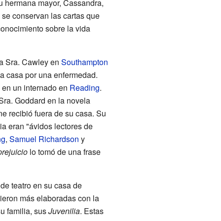
y su hermana mayor, Cassandra,
 se conservan las cartas que
conocimiento sobre la vida
la Sra. Cawley en
Southampton
r a casa por una enfermedad.
 en un internado en
Reading
.
 Sra. Goddard en la novela
ne recibió fuera de su casa. Su
lia eran "ávidos lectores de
ng
,
Samuel Richardson
y
prejuicio
lo tomó de una frase
 de teatro en su casa de
cieron más elaboradas con la
u familia, sus
Juvenilia
. Estas