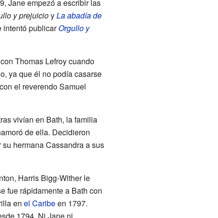
99, Jane empezó a escribir las
llo y prejuicio
y
La abadía de
 intentó publicar
Orgullo y
e con Thomas Lefroy cuando
o, ya que él no podía casarse
 con el reverendo Samuel
as vivían en Bath, la familia
namoró de ella. Decidieron
 por su hermana Cassandra a sus
ton, Harris Bigg-Wither le
 se fue rápidamente a Bath con
illa en
el Caribe
en 1797.
esde 1794. Ni Jane ni