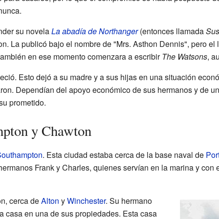
nunca.
nder su novela
La abadía de Northanger
(entonces llamada
Su
n. La publicó bajo el nombre de "Mrs. Asthon Dennis", pero el l
 también en ese momento comenzara a escribir
The Watsons
, a
eció. Esto dejó a su madre y a sus hijas en una situación económ
aron. Dependían del apoyo económico de sus hermanos y de u
su prometido.
mpton y Chawton
Southampton
. Esta ciudad estaba cerca de la base naval de
Por
rmanos Frank y Charles, quienes servían en la marina y con el
n, cerca de
Alton
y
Winchester
. Su hermano
a casa en una de sus propiedades. Esta casa