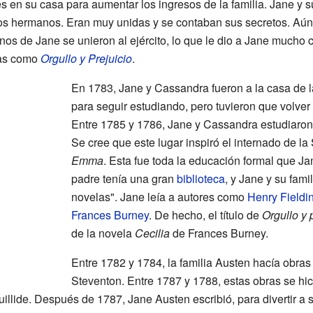
tes en su casa para aumentar los ingresos de la familia. Jane 
los hermanos. Eran muy unidas y se contaban sus secretos. Aún
nos de Jane se unieron al ejército, lo que le dio a Jane mucho 
las como
Orgullo y Prejuicio
.
En 1783, Jane y Cassandra fueron a la casa de 
para seguir estudiando, pero tuvieron que volve
Entre 1785 y 1786, Jane y Cassandra estudiaron
Se cree que este lugar inspiró el internado de la
Emma
. Esta fue toda la educación formal que Ja
padre tenía una gran
biblioteca
, y Jane y su fami
novelas". Jane leía a autores como
Henry Fieldi
Frances Burney
. De hecho, el título de
Orgullo y 
de la novela
Cecilia
de Frances Burney.
Entre 1782 y 1784, la familia Austen hacía obras
Steventon. Entre 1787 y 1788, estas obras se hi
illide. Después de 1787, Jane Austen escribió, para divertir a s