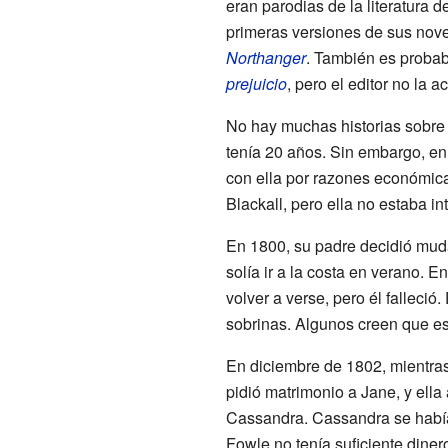
eran parodias de la literatura 
primeras versiones de sus nov
Northanger
. También es probab
prejuicio
, pero el editor no la a
No hay muchas historias sobre
tenía 20 años. Sin embargo, en
con ella por razones económica
Blackall, pero ella no estaba in
En 1800, su padre decidió mu
solía ir a la costa en verano.
volver a verse, pero él falleci
sobrinas. Algunos creen que es
En diciembre de 1802, mientras
pidió matrimonio a Jane, y ella
Cassandra. Cassandra se había
Fowle no tenía suficiente dine