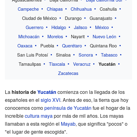
Campeche
Chiapas
Chihuahua
Coahuila
Ciudad de México
Durango
Guanajuato
Guerrero
Hidalgo
Jalisco
México
Michoacán
Morelos
Nayarit
Nuevo León
Oaxaca
Puebla
Querétaro
Quintana Roo
San Luis Potosí
Sinaloa
Sonora
Tabasco
Tamaulipas
Tlaxcala
Veracruz
Yucatán
Zacatecas
La
historia de
Yucatán
comienza con la llegada de los
españoles en el
siglo XVI
. Antes de eso, la tierra que hoy
conocemos como
península de Yucatán
fue el hogar de la
increíble
cultura maya
por más de mil años. Los mayas
llamaban a esta región el
Mayab
, que significa "pocos" o
"el lugar de gente escogida".