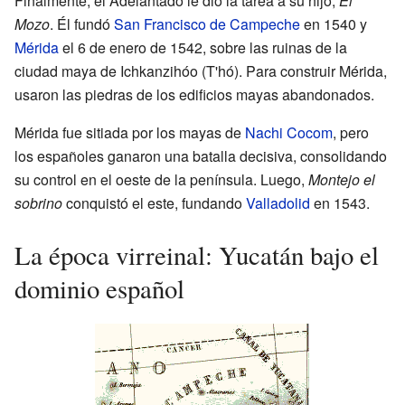
Finalmente, el Adelantado le dio la tarea a su hijo,
El
Mozo
. Él fundó
San Francisco de Campeche
en 1540 y
Mérida
el 6 de enero de 1542, sobre las ruinas de la
ciudad maya de Ichkanzihóo (T'hó). Para construir Mérida,
usaron las piedras de los edificios mayas abandonados.
Mérida fue sitiada por los mayas de
Nachi Cocom
, pero
los españoles ganaron una batalla decisiva, consolidando
su control en el oeste de la península. Luego,
Montejo el
sobrino
conquistó el este, fundando
Valladolid
en 1543.
La época virreinal: Yucatán bajo el
dominio español