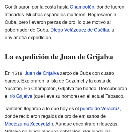
Continuaron por la costa hasta
Champotón
, donde fueron
atacados. Muchos españoles murieron. Regresaron a
Cuba, pero llevaron piezas de oro, lo que motivó al
gobernador de Cuba,
Diego Velázquez de Cuéllar
, a
enviar otra expedición.
La expedición de Juan de Grijalva
En 1518,
Juan de Grijalva
zarpó de Cuba con cuatro
barcos. Exploraron la Isla de Cozumel y la costa de
Yucatán. En Champotón, Grijalva fue herido. Descubrieron
el
río Grijalva
(que lleva su nombre) en el actual Tabasco.
También llegaron a lo que hoy es el
puerto de Veracruz
,
donde recibieron regalos de oro de emisarios de
Moctezuma Xocoyotzin
. Aunque encontraron riquezas,
Grijalva no fundó ninguna población, siguiendo las