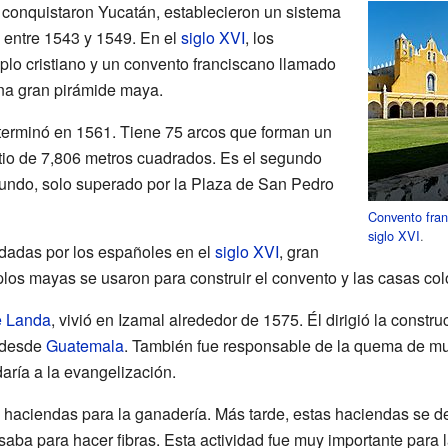
conquistaron Yucatán, establecieron un sistema
 entre 1543 y 1549. En el
siglo XVI
, los
lo cristiano y un convento franciscano llamado
na gran pirámide maya.
e terminó en 1561. Tiene 75 arcos que forman un
tio de 7,806 metros cuadrados. Es el segundo
undo, solo superado por la Plaza de San Pedro
Convento fran
siglo XVI
.
adas por los españoles en el
siglo XVI
, gran
plos mayas se usaron para construir el convento y las casas col
e Landa
, vivió en Izamal alrededor de 1575. Él dirigió la constru
desde
Guatemala
. También fue responsable de la quema de muc
ría a la evangelización.
 haciendas para la ganadería. Más tarde, estas haciendas se ded
saba para hacer fibras. Esta actividad fue muy importante para 