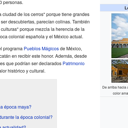
00 personas.
L
 ciudad de los cerros" porque tiene grandes
ser descubiertas, parecían colinas. También
s culturas" porque mezcla la herencia de la
poca colonial española y el México actual.
el programa
Pueblos Mágicos
de México,
catán en recibir este honor. Además, desde
ares que podrían ser declarados
Patrimonio
or histórico y cultural.
De arriba hacia 
color amar
la época maya?
urante la época colonial?
 actualidad?