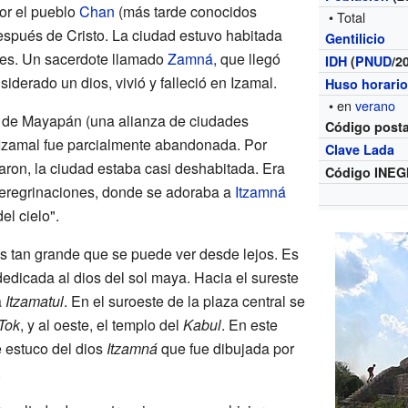
por el pueblo
Chan
(más tarde conocidos
• Total
espués de Cristo. La ciudad estuvo habitada
Gentilicio
les. Un sacerdote llamado
Zamná
, que llegó
IDH
(
PNUD
/2
iderado un dios, vivió y falleció en Izamal.
Huso horari
• en
verano
a de Mayapán (una alianza de ciudades
Código posta
 Izamal fue parcialmente abandonada. Por
Clave Lada
aron, la ciudad estaba casi deshabitada. Era
Código INEG
peregrinaciones, donde se adoraba a
Itzamná
el cielo".
s tan grande que se puede ver desde lejos. Es
dedicada al dios del sol maya. Hacia el sureste
a
Itzamatul
. En el suroeste de la plaza central se
Tok
, y al oeste, el templo del
Kabul
. En este
e estuco del dios
Itzamná
que fue dibujada por
.