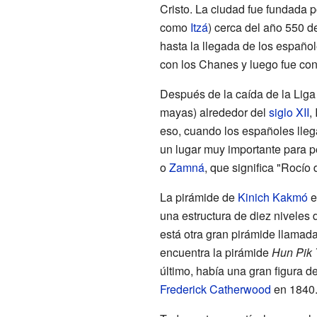
Cristo. La ciudad fue fundada 
como
Itzá
) cerca del año 550 d
hasta la llegada de los españo
con los Chanes y luego fue cons
Después de la caída de la Lig
mayas) alrededor del
siglo XII
,
eso, cuando los españoles lleg
un lugar muy importante para 
o
Zamná
, que significa "Rocío d
La pirámide de
Kinich Kakmó
e
una estructura de diez niveles 
está otra gran pirámide llamad
encuentra la pirámide
Hun Pik 
último, había una gran figura d
Frederick Catherwood
en 1840