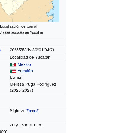
Localización de Izamal
ciudad amarilla
en Yucatán
20°55′53″N
89°01′04″O
s
Localidad de Yucatán
México
Yucatán
Izamal
Melissa Puga Rodríguez
(2025-2027)
Siglo
vi
(
Zamná
)
20 y 15 m s. n. m.
020)