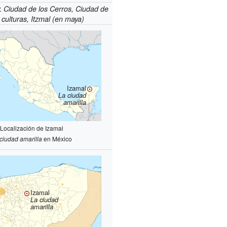
:
Ciudad de los Cerros, Ciudad de
s culturas, Itzmal (en maya)
Izamal
La ciudad
amarilla
Localización de Izamal
ciudad amarilla
en México
Izamal
La ciudad
amarilla