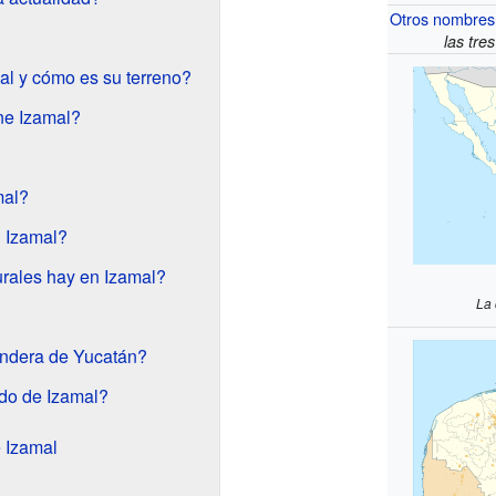
Otros nombres
las tre
l y cómo es su terreno?
ene Izamal?
mal?
 Izamal?
urales hay en Izamal?
La 
andera de Yucatán?
udo de Izamal?
 Izamal