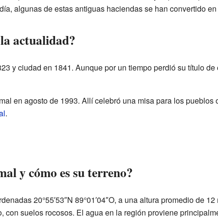
ía, algunas de estas antiguas haciendas se han convertido en l
la actualidad?
823 y ciudad en 1841. Aunque por un tiempo perdió su título de
amal en agosto de 1993. Allí celebró una misa para los pueblos 
al
.
mal y cómo es su terreno?
rdenadas 20°55′53″N 89°01′04″O, a una altura promedio de 12 m
, con suelos rocosos. El agua en la región proviene principalm