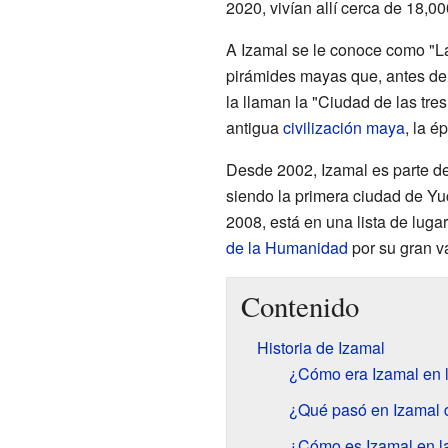
2020, vivían allí cerca de 18,0
A Izamal se le conoce como "La
pirámides mayas que, antes de 
la llaman la "Ciudad de las tre
antigua
civilización maya
, la é
Desde 2002, Izamal es parte d
siendo la primera ciudad de Yu
2008, está en una lista de lug
de la Humanidad
por su gran val
Contenido
Historia de Izamal
¿Cómo era Izamal en 
¿Qué pasó en Izamal d
¿Cómo es Izamal en la