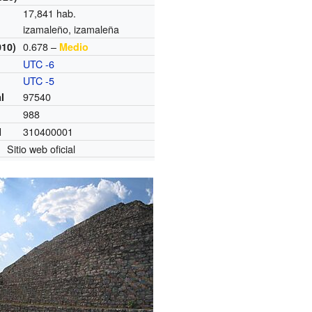
17,841 hab.
izamaleño, izamaleña
0.678 –
010)
Medio
UTC -6
o
UTC -5
97540
l
988
310400001
I
Sitio web oficial