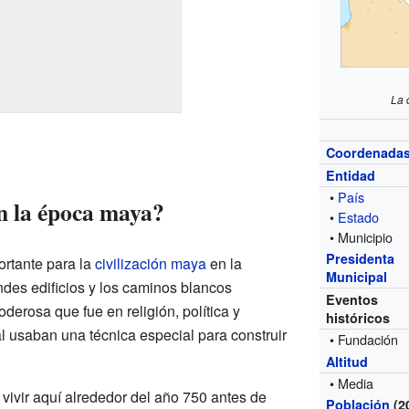
La 
Coordenada
Entidad
•
País
n la época maya?
•
Estado
• Municipio
Presidenta
rtante para la
civilización maya
en la
Municipal
des edificios y los caminos blancos
Eventos
derosa que fue en religión, política y
históricos
 usaban una técnica especial para construir
• Fundación
Altitud
• Media
vivir aquí alrededor del año 750 antes de
Población
(2