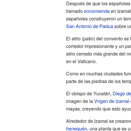
Después de que los españoles 
llamado
encomienda
en Izamal
españoles construyeron un temp
San Antonio de Padua
sobre u
El atrio (patio) del convento s
corredor impresionante y un pa
atrio cerrado más grande del m
en el Vaticano.
Como en muchas ciudades fund
parte de las piedras de los tem
El obispo de Yucatán,
Diego d
imagen de la
Virgen de Izamal
mayas, creyendo que esto ayuda
Alrededor de Izamal se crearon
henequén
, una planta que se u