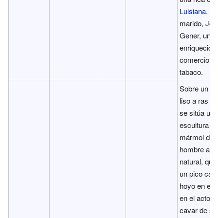
Luisiana
, p
marido, Jos
Gener, un i
enriquecido 
comercio d
tabaco.
Sobre un se
liso a ras d
se sitúa una
escultura d
mármol de 
hombre a t
natural, que
un pico cav
hoyo en el s
en el acto d
cavar de su