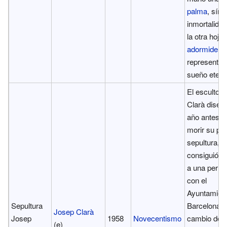
palma
, sím
inmortalidad
la otra hoja
adormidera
,
representan
sueño etern
El escultor
Clarà diseñ
año antes d
morir su pro
sepultura, l
consiguió g
a una perm
con el
Ayuntamien
Sepultura
Barcelona a
Josep Clarà
Josep
1958
Novecentismo
cambio de l
(e)