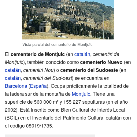
Vista parcial del cementerio de Montjuïc.
El
cementerio de Montjuic
(en
catalán
,
cementiri de
Montjuïc
), también conocido como
cementerio Nuevo
(en
catalán
,
cementiri Nou
) o
cementerio del Sudoeste
(en
catalán
,
cementiri del Sud-oest
) se encuentra en
Barcelona
(
España
). Ocupa prácticamente la totalidad de
la ladera sur de la montaña de
Montjuic
. Tiene una
superficie de
560 000 m²
y 155 227 sepulturas (en el año
2002). Está inscrito como Bien Cultural de Interés Local
(BCIL) en el Inventario del Patrimonio Cultural catalán con
el código 08019/1735.