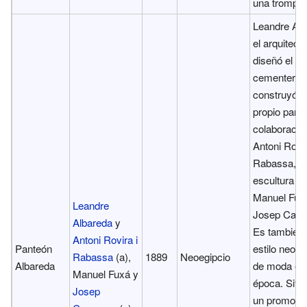
una trompet
Leandre Alb
el arquitect
diseñó el
cementerio,
construyó s
propio pant
colaboració
Antoni Rovi
Rabassa, y
escultura d
Manuel Fux
Leandre
Josep Cam
Albareda
y
Es también
Antoni Rovira i
Panteón
estilo neoeg
Rabassa
(a),
1889
Neoegipcio
Albareda
de moda en 
Manuel Fuxá y
época. Situ
Josep
un promonto