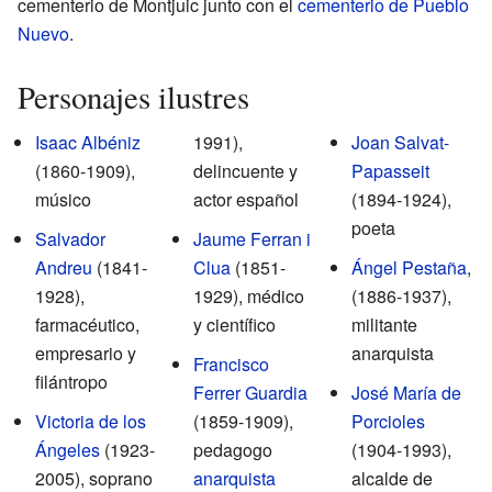
cementerio de Montjuic junto con el
cementerio de Pueblo
Nuevo
.
Personajes ilustres
Isaac Albéniz
1991),
Joan Salvat-
(1860-1909),
delincuente y
Papasseit
músico
actor español
(1894-1924),
poeta
Salvador
Jaume Ferran i
Andreu
(1841-
Clua
(1851-
Ángel Pestaña
,
1928),
1929), médico
(1886-1937),
farmacéutico,
y científico
militante
empresario y
anarquista
Francisco
filántropo
Ferrer Guardia
José María de
Victoria de los
(1859-1909),
Porcioles
Ángeles
(1923-
pedagogo
(1904-1993),
2005), soprano
anarquista
alcalde de