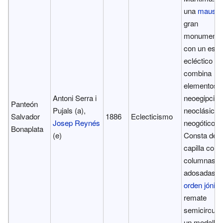
una
mausol
gran
monumental
con un estil
ecléctico q
combina
elementos
Antoni Serra i
neoegipcios
Panteón
Pujals (a),
neoclásicos
Salvador
1886
Eclecticismo
Josep Reynés
neogóticos.
Bonaplata
(e)
Consta de 
capilla con 
columnas
adosadas d
orden jónico
remate
semicircula
un medallón