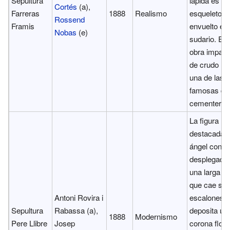
Sepultura
lápida es un
Cortés
(a),
Farreras
1888
Realismo
esqueleto,
Rossend
Framis
envuelto en
Nobas
(e)
sudario. Es
obra impact
de crudo re
una de las 
famosas de
cementerio.
La figura m
destacada 
ángel con la
desplegada
una larga tú
que cae sob
Antoni Rovira i
escalones, 
Sepultura
Rabassa (a),
deposita un
1888
Modernismo
Pere Llibre
Josep
corona flora