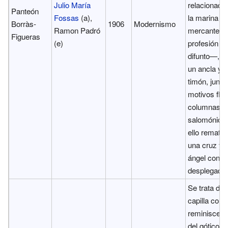
Julio María
relacionado
Panteón
Fossas
(a),
la marina
Borràs-
1906
Modernismo
Ramon Padró
mercante 
Figueras
(e)
profesión de
difunto—, 
un ancla y 
timón, junto
motivos flor
columnas
salomónicas
ello remata
una cruz y 
ángel con la
desplegada
Se trata de
capilla con
reminiscenc
del gótico