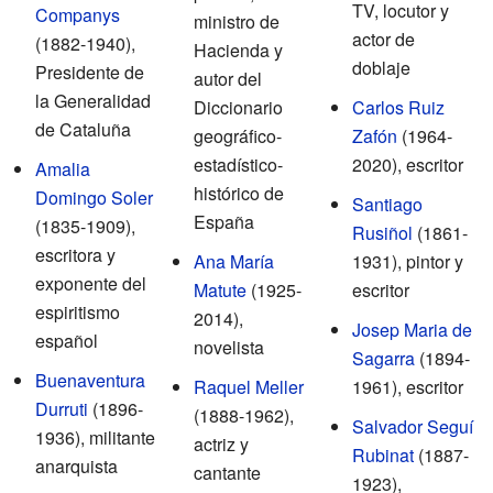
TV, locutor y
Companys
ministro de
actor de
(1882-1940),
Hacienda y
doblaje
Presidente de
autor del
la Generalidad
Diccionario
Carlos Ruiz
de Cataluña
geográfico-
Zafón
(1964-
estadístico-
2020), escritor
Amalia
histórico de
Domingo Soler
Santiago
España
(1835-1909),
Rusiñol
(1861-
escritora y
Ana María
1931), pintor y
exponente del
Matute
(1925-
escritor
espiritismo
2014),
Josep Maria de
español
novelista
Sagarra
(1894-
Buenaventura
Raquel Meller
1961), escritor
Durruti
(1896-
(1888-1962),
Salvador Seguí
1936), militante
actriz y
Rubinat
(1887-
anarquista
cantante
1923),