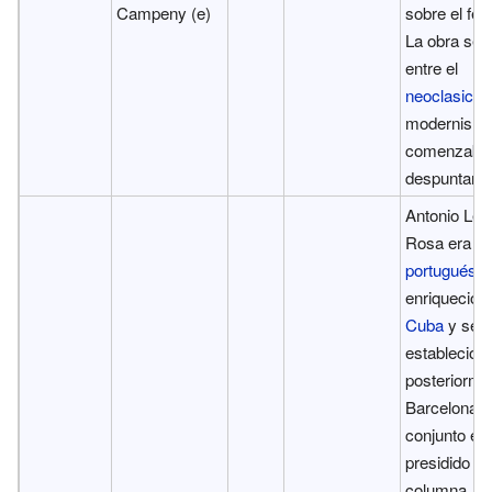
Campeny (e)
sobre el fére
La obra se
entre el
neoclasici
modernismo
comenzaba
despuntar.
Antonio Lea
Rosa era u
portugués
q
enriqueció 
Cuba
y se
estableció
posteriorme
Barcelona. 
conjunto es
presidido p
columna