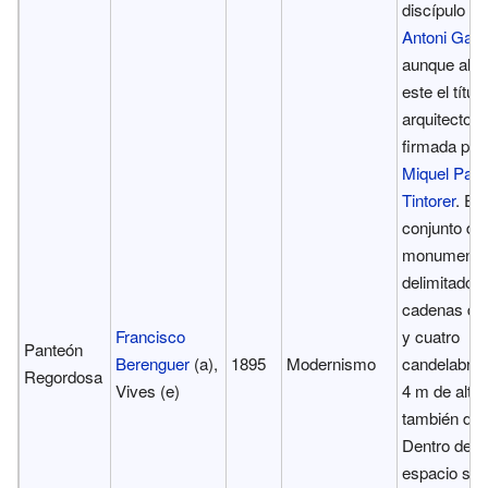
discípulo de
Antoni Gaud
aunque al n
este el títul
arquitecto f
firmada por
Miquel Pasc
Tintorer
. Es
conjunto de
monumental
delimitado 
cadenas de 
Francisco
y cuatro
Panteón
Berenguer
(a),
1895
Modernismo
candelabros
Regordosa
Vives (e)
4 m
de altur
también de h
Dentro de e
espacio se h