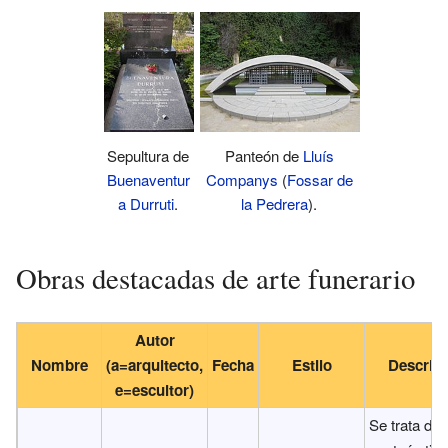
Sepultura de
Panteón de
Lluís
Buenaventur
Companys
(
Fossar de
a Durruti
.
la Pedrera
).
Obras destacadas de arte funerario
Autor
Nombre
(a=arquitecto,
Fecha
Estilo
Descrip
e=escultor)
Se trata de 