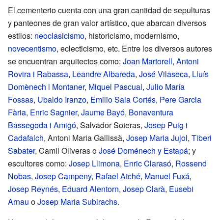
El cementerio cuenta con una gran cantidad de sepulturas
y panteones de gran valor artístico, que abarcan diversos
estilos:
neoclasicismo
, historicismo, modernismo,
novecentismo
, eclecticismo, etc. Entre los diversos autores
se encuentran arquitectos como:
Joan Martorell
,
Antoni
Rovira i Rabassa
,
Leandre Albareda
,
José Vilaseca
,
Lluís
Domènech i Montaner
,
Miquel Pascual
,
Julio María
Fossas
,
Ubaldo Iranzo
,
Emilio Sala Cortés
,
Pere Garcia
Fària
,
Enric Sagnier
,
Jaume Bayó
,
Bonaventura
Bassegoda i Amigó
, Salvador Soteras,
Josep Puig i
Cadafalch
, Antoni Maria Gallissà,
Josep Maria Jujol
,
Tiberi
Sabater
, Camil Oliveras o
José Doménech y Estapá
; y
escultores como:
Josep Llimona
,
Enric Clarasó
,
Rossend
Nobas
,
Josep Campeny
,
Rafael Atché
,
Manuel Fuxá
,
Josep Reynés
,
Eduard Alentorn
,
Josep Clarà
,
Eusebi
Arnau
o
Josep Maria Subirachs
.