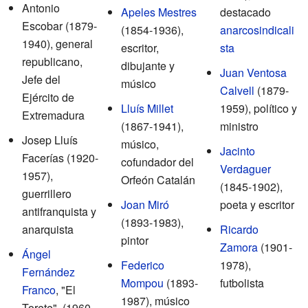
Antonio
Apeles Mestres
destacado
Escobar (1879-
(1854-1936),
anarcosindicali
1940), general
escritor,
sta
republicano,
dibujante y
Juan Ventosa
Jefe del
músico
Calvell
(1879-
Ejército de
Lluís Millet
1959), político y
Extremadura
(1867-1941),
ministro
Josep Lluís
músico,
Jacinto
Facerías (1920-
cofundador del
Verdaguer
1957),
Orfeón Catalán
(1845-1902),
guerrillero
Joan Miró
poeta y escritor
antifranquista y
(1893-1983),
anarquista
Ricardo
pintor
Zamora
(1901-
Ángel
Federico
1978),
Fernández
Mompou
(1893-
futbolista
Franco
, "El
1987), músico
Torete", (1960-