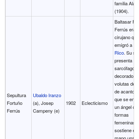
familia Alad
(1904).
Baltasar Fo
Ferrús era 
cirujano que
emigró a
Pu
Rico
. Su se
presenta un
sarcófago
decorado c
volutas de 
de acanto, j
Sepultura
Ubaldo Iranzo
que se encu
Fortuño
(a), Josep
1902
Eclecticismo
un ángel de
Ferrús
Campeny (e)
formas
femeninas, 
sostiene en
mano una h