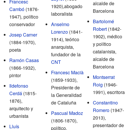
Francesc
alcalde de
1920),abogado
Cambó
(1876-
Barcelona
laboralista
1947), político
Bartolomé
conservador
Anselmo
Robert
(1842-
Lorenzo
(1841-
Josep Carner
1902), médico
1914), teórico
(1884-1970),
y político
anarquista,
poeta
catalanista,
fundador de la
alcalde de
Ramón Casas
CNT
Barcelona
(1866-1932),
Francesc Macià
pintor
Montserrat
(1859-1933),
Roig
(1946-
Ildefonso
Presidente de
1991), escritora
Cerdá
(1815-
la Generalidad
1876),
de Cataluña
Constantino
arquitecto y
Romero
(1947-
Pascual Madoz
urbanista
2013),
(1806-1870),
presentador de
Lluís
político,