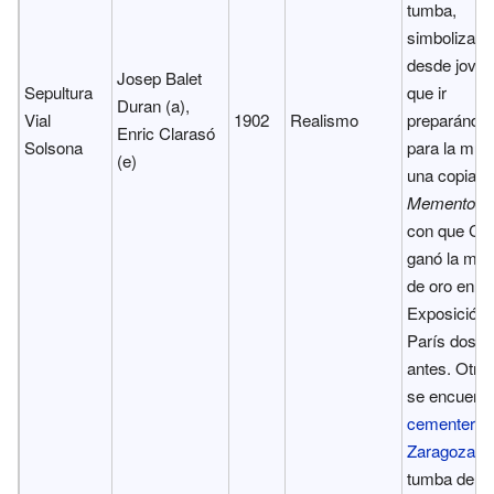
tumba,
simbolizand
desde joven
Josep Balet
Sepultura
que ir
Duran (a),
Vial
1902
Realismo
preparándo
Enric Clarasó
Solsona
para la mue
(e)
una copia d
Memento 
con que Cla
ganó la med
de oro en la
Exposición 
París dos a
antes. Otra
se encuentr
cementerio 
Zaragoza
, e
tumba de la