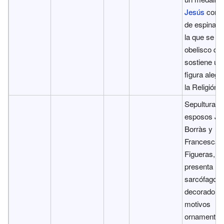
Jesús
coro
de espinas,
la que se al
obelisco qu
sostiene un
figura alegó
la Religión.
Sepultura de
esposos Jo
Borràs y
Francesca
Figueras,
presenta un
sarcófago
decorado c
motivos
ornamental