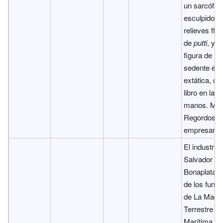
un sarcófag
esculpido c
relieves flor
de
putti
, y c
figura de un
sedente en 
extática, co
libro en las
manos. Mar
Regordosa 
empresario t
El industrial
Salvador
Bonaplata f
de los fund
de La Maqui
Terrestre y
Marítima. E