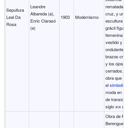
Leandre
rematada p
Sepultura
Albareda (a),
cruz, y una
Leal Da
1903
Modernismo
Enric Clarasó
escultura d
Rosa
(e)
grácil figura
femenina de
vestido y ca
ondulante, c
brazos cru
y los ojos
cerrados. E
obra que re
el
simbolis
moda en lo
de transició
siglo
xix
al
Obra de Fr
Berenguer, 