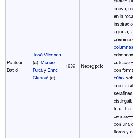
panteón tipo
cueva, exc
en la roca. 
inspiración
egipcia, la 
presenta do
columnas
José Vilaseca
adosadas de
Panteón
(a),
Manuel
estriado y c
1889
Neoegipcio
Batlló
Fuxá
y
Enric
con forma d
Clarasó
(e)
búho
, sobre
que se sitú
serafines 
distinguible
tener tres p
de alas—, 
con una cor
flores y otr