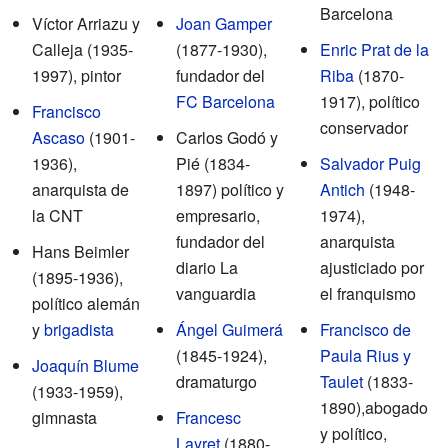
Barcelona
Víctor Arriazu y
Joan Gamper
Calleja (1935-
(1877-1930),
Enric Prat de la
1997), pintor
fundador del
Riba
(1870-
FC Barcelona
1917), político
Francisco
conservador
Ascaso
(1901-
Carlos Godó y
1936),
Pié (1834-
Salvador Puig
anarquista de
1897) político y
Antich
(1948-
la CNT
empresario,
1974),
fundador del
anarquista
Hans Beimler
diario La
ajusticiado por
(1895-1936),
vanguardia
el franquismo
político alemán
y
brigadista
Ángel Guimerá
Francisco de
(1845-1924),
Paula Rius y
Joaquín Blume
dramaturgo
Taulet
(1833-
(1933-1959),
1890),abogado
gimnasta
Francesc
y político,
Layret
(1880-