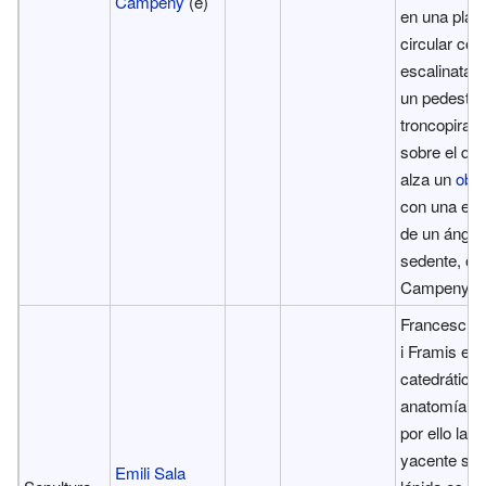
Campeny
(e)
en una plaz
circular con
escalinata, 
un pedestal
troncopiram
sobre el qu
alza un
obel
con una est
de un ángel
sedente, ob
Campeny.
Francesc Fa
i Framis era
catedrático 
anatomía, q
por ello la f
yacente sob
Emili Sala