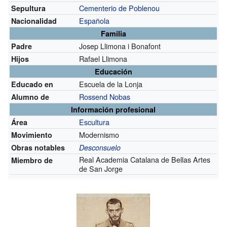
Cementerio de Poblenou
Sepultura
Española
Nacionalidad
Familia
Josep Llimona i Bonafont
Padre
Rafael Llimona
Hijos
Educación
Escuela de la Lonja
Educado en
Rossend Nobas
Alumno de
Información profesional
Escultura
Área
Modernismo
Movimiento
Obras notables
Desconsuelo
Real Academia Catalana de Bellas Artes
Miembro de
de San Jorge