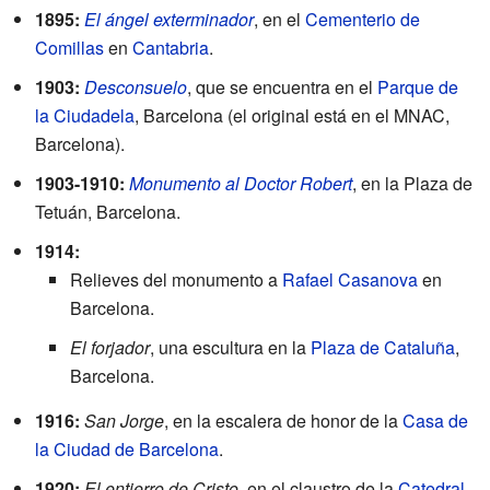
1895:
El ángel exterminador
, en el
Cementerio de
Comillas
en
Cantabria
.
1903:
Desconsuelo
, que se encuentra en el
Parque de
la Ciudadela
, Barcelona (el original está en el MNAC,
Barcelona).
1903-1910:
Monumento al Doctor Robert
, en la Plaza de
Tetuán, Barcelona.
1914:
Relieves del monumento a
Rafael Casanova
en
Barcelona.
El forjador
, una escultura en la
Plaza de Cataluña
,
Barcelona.
1916:
San Jorge
, en la escalera de honor de la
Casa de
la Ciudad de Barcelona
.
1920:
El entierro de Cristo
, en el claustro de la
Catedral