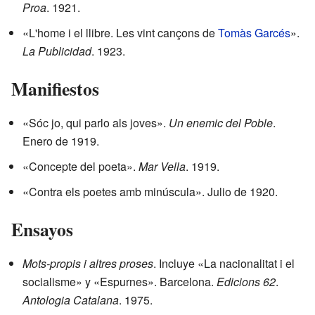
Proa
. 1921.
«L'home i el llibre. Les vint cançons de
Tomàs Garcés
».
La Publicidad
. 1923.
Manifiestos
«Sóc jo, qui parlo als joves».
Un enemic del Poble
.
Enero de 1919.
«Concepte del poeta».
Mar Vella
. 1919.
«Contra els poetes amb minúscula». Julio de 1920.
Ensayos
Mots-propis i altres proses
. Incluye «La nacionalitat i el
socialisme» y «Espurnes». Barcelona.
Edicions 62
.
Antologia Catalana
. 1975.