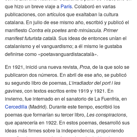
que hizo un breve viaje a
París
. Colaboró en varias
publicaciones, con artículos que exaltaban la cultura
catalana. En julio de ese mismo año, escribió y publicó el
manifiesto
Contra els poetes amb minúscula. Primer
manifest futurista català
. Sus ideas de entonces unían el
catalanismo y el vanguardismo; a él mismo le gustaba
definirse como «poetavanguardistacatalà».
En 1921, inició una nueva revista,
Proa
, de la que solo se
publicaron dos números. En abril de ese año, se publicó
su segundo libro de poemas,
L’irradiador del port i les
gavines
, con textos escritos entre 1919 y 1921. En
invierno, fue internado en el sanatorio de La Fuenfría, en
Cercedilla
(Madrid). Durante este tiempo, escribió los
poemas que formarían su tercer libro,
Les conspiracions
,
que aparecería en 1922. En estos poemas, desarrolló sus
ideas más firmes sobre la independencia, proponiendo