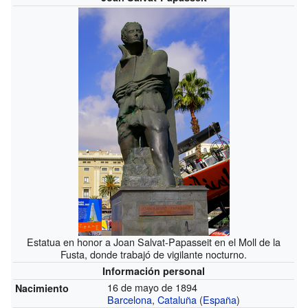
Estatua en honor a Joan Salvat-Papasseit en el Moll de la
Fusta, donde trabajó de vigilante nocturno.
Información personal
16 de mayo de 1894
Nacimiento
Barcelona
,
Cataluña
(
España
)