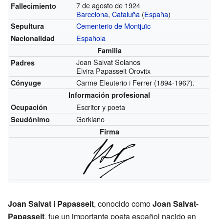
7 de agosto de 1924
Fallecimiento
Barcelona
,
Cataluña
(
España
)
Cementerio de Montjuïc
Sepultura
Española
Nacionalidad
Familia
Joan Salvat Solanos
Padres
Elvira Papasseit Orovitx
Carme Eleuterio i Ferrer (1894-1967).
Cónyuge
Información profesional
Escritor y poeta
Ocupación
Gorkiano
Seudónimo
Firma
Joan Salvat i Papasseit
, conocido como
Joan Salvat-
Papasseit
, fue un importante poeta español nacido en