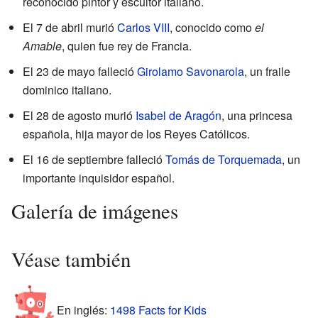
reconocido pintor y escultor italiano.
El 7 de abril murió
Carlos VIII
, conocido como
el
Amable
, quien fue rey de Francia.
El 23 de mayo falleció
Girolamo Savonarola
, un fraile
dominico italiano.
El 28 de agosto murió
Isabel de Aragón
, una princesa
española, hija mayor de los Reyes Católicos.
El 16 de septiembre falleció
Tomás de Torquemada
, un
importante inquisidor español.
Galería de imágenes
Véase también
En inglés:
1498 Facts for Kids