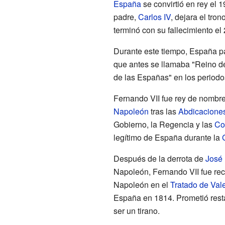
España
se convirtió en rey el
padre,
Carlos IV
, dejara el tron
terminó con su fallecimiento el
Durante este tiempo, España p
que antes se llamaba "Reino d
de las Españas" en los period
Fernando VII fue rey de nombre
Napoleón
tras las
Abdicacione
Gobierno, la Regencia y las
Co
legítimo de España durante la
Después de la derrota de
José 
Napoleón, Fernando VII fue re
Napoleón en el
Tratado de Val
España en 1814. Prometió restau
ser un tirano.