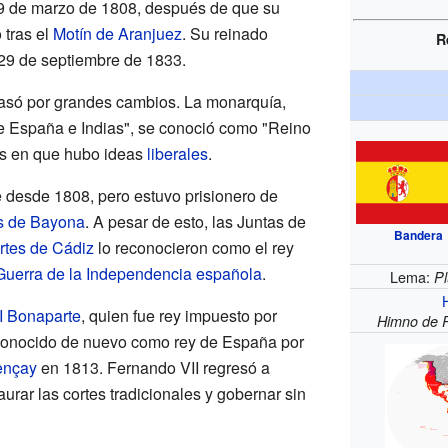
 19 de marzo de 1808, después de que su
o tras el
Motín de Aranjuez
. Su reinado
R
 29 de septiembre de 1833.
asó por grandes cambios. La monarquía,
e España e Indias", se conoció como "Reino
os en que hubo ideas
liberales
.
 desde 1808, pero estuvo prisionero de
s de Bayona
. A pesar de esto, las Juntas de
Bandera
rtes de Cádiz
lo reconocieron como el rey
Guerra de la Independencia española
.
Lema:
Pl
I Bonaparte
, quien fue rey impuesto por
Himno de 
conocido de nuevo como rey de España por
ençay
en 1813. Fernando VII regresó a
rar las cortes tradicionales y gobernar sin