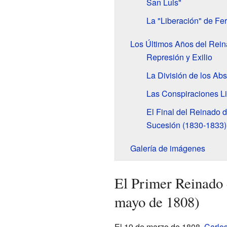
San Luis"
La "Liberación" de Fe
Los Últimos Años del Rein
Represión y Exilio
La División de los Abs
Las Conspiraciones L
El Final del Reinado d
Sucesión (1830-1833)
Galería de imágenes
El Primer Reinado
mayo de 1808)
El 19 de marzo de 1808,
Carlos