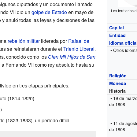
algunos diputados y un documento llamado
Los territorios 
ando VII dio un
golpe de Estado
en mayo de
 y anuló todas las leyes y decisiones de las
Capital
Entidad
 una
rebelión militar
liderada por
Rafael de
Idioma oficia
tes se reinstalaran durante el
Trienio Liberal
.
• Otros idiom
cés, conocido como los
Cien Mil Hijos de San
ó a Fernando VII como rey absoluto hasta su
Religión
Moneda
ivide en tres etapas principales:
Historia
uto (1814-1820).
• 19 de marz
de 1808
).
o (1823-1833), un periodo difícil.
• 11 de agost
de 1808