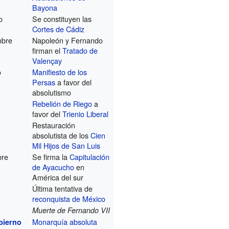
Bayona
o
Se constituyen las
Cortes de Cádiz
mbre
Napoleón y Fernando
firman el
Tratado de
Valençay
o
Manifiesto de los
Persas
a favor del
absolutismo
Rebelión de Riego
a
favor del
Trienio Liberal
Restauración
absolutista de los
Cien
Mil Hijos de San Luis
bre
Se firma la
Capitulación
de Ayacucho
en
América del sur
Última tentativa de
reconquista de México
Muerte de Fernando VII
Monarquía absoluta
bierno