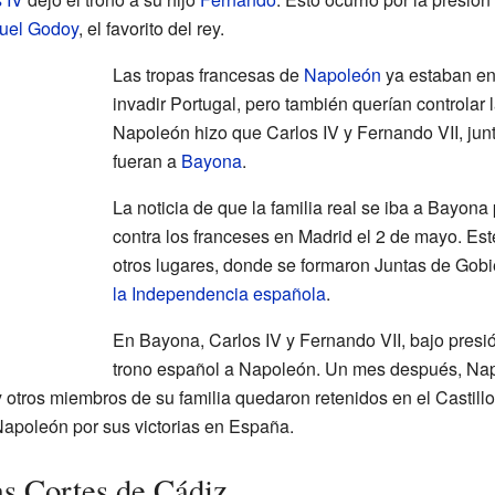
uel Godoy
, el favorito del rey.
Las tropas francesas de
Napoleón
ya estaban en
invadir Portugal, pero también querían controlar
Napoleón hizo que Carlos IV y Fernando VII, junto 
fueran a
Bayona
.
La noticia de que la familia real se iba a Bayon
contra los franceses en Madrid el 2 de mayo. Est
otros lugares, donde se formaron Juntas de Gob
la Independencia española
.
En Bayona, Carlos IV y Fernando VII, bajo presi
trono español a Napoleón. Un mes después, Nap
y otros miembros de su familia quedaron retenidos en el Castillo
 Napoleón por sus victorias en España.
as Cortes de Cádiz