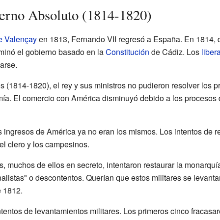
erno Absoluto (1814-1820)
e Valençay
en 1813, Fernando VII regresó a España. En 1814, 
rminó el gobierno basado en la
Constitución
de Cádiz. Los
liber
arse.
es (1814-1820), el rey y sus ministros no pudieron resolver los
a. El comercio con América disminuyó debido a los procesos 
os ingresos de América ya no eran los mismos. Los intentos de 
 el clero y los campesinos.
les, muchos de ellos en secreto, intentaron restaurar la monarquí
nalistas" o descontentos. Querían que estos militares se levanta
e 1812.
tentos de levantamientos militares. Los primeros cinco fracasar