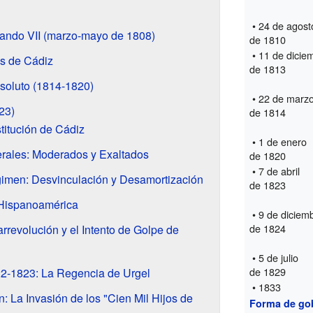
• 24 de agost
ando VII (marzo-mayo de 1808)
de 1810
• 11 de dicie
es de Cádiz
de 1813
soluto (1814-1820)
• 22 de marz
23)
de 1814
titución de Cádiz
• 1 de enero
berales: Moderados y Exaltados
de 1820
• 7 de abril
gimen: Desvinculación y Desamortización
de 1823
 Hispanoamérica
• 9 de diciem
de 1824
rrevolución y el Intento de Golpe de
• 5 de julio
de 1829
22-1823: La Regencia de Urgel
• 1833
n: La Invasión de los "Cien Mil Hijos de
Forma de go