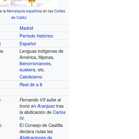
de la
Monarquía española
en las
Cortes
de Cádiz
.
Madrid
Período histórico
Español
l
as
Lenguas indígenas de
América, filipinas,
iberorromances
,
euskera
, etc.
Catolicismo
Real de a 8
o
Fernando VII sube al
tras
trono en
Aranjuez
la abdicación de
Carlos
IV
.
o
El Consejo de Castilla
declara nulas las
Abdicaciones de