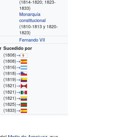
(1814-1820; 1823-
1833)
Monarquía
constitucional
(1810-1813 y 1820-
1823)
Fernando VII
r
Sucedido por
(1808)
→
(1808)
→
(1816)
→
(1818)
→
(1819)
→
(1821)
→
(1821)
→
(1821)
→
(1825)
→
(1833)
→
 del
Motín de Aranjuez
, que