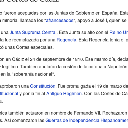
o fueron aceptadas por las Juntas de Gobierno en España. Estas
 minoría, llamada los "
afrancesados
", apoyó a José I, quien se
n una
Junta Suprema Central
. Esta Junta se alió con el
Reino U
nta fue reemplazada por una
Regencia
. Esta Regencia tenía el 
có unas Cortes especiales.
on en Cádiz el 24 de septiembre de 1810. Ese mismo día, decl
 legítimo. También anularon la cesión de la corona a Napoleó
, en la "soberanía nacional".
 aprobaron una
Constitución
. Fue promulgada el 19 de marzo de
itucional
y ponía fin al
Antiguo Régimen
. Con las Cortes de Cá
a.
rica también actuaron en nombre de Fernando VII. Rechazaron 
tos. Así comenzaron las
Guerras de Independencia Hispanoamer