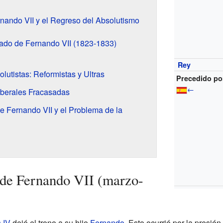
rnando VII y el Regreso del Absolutismo
ado de Fernando VII (1823-1833)
Rey
olutistas: Reformistas y Ultras
Precedido po
←
iberales Fracasadas
e Fernando VII y el Problema de la
 de Fernando VII (marzo-
 IV
dejó el trono a su hijo
Fernando
. Esto ocurrió por la presión