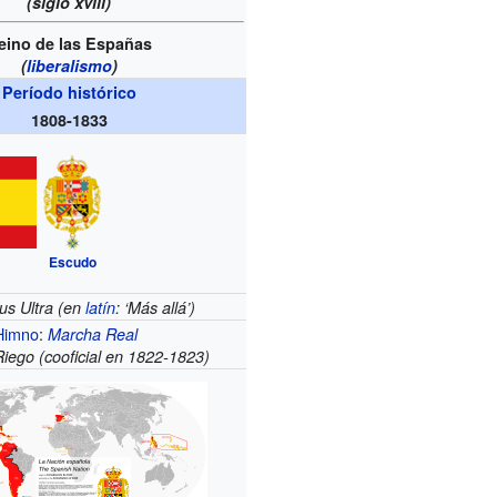
(siglo
xviii
)
eino de las Españas
(
liberalismo
)
Período histórico
1808-1833
Escudo
us Ultra
(en
latín
: ‘Más allá’)
Himno
:
Marcha Real
Riego
(cooficial en 1822-1823)