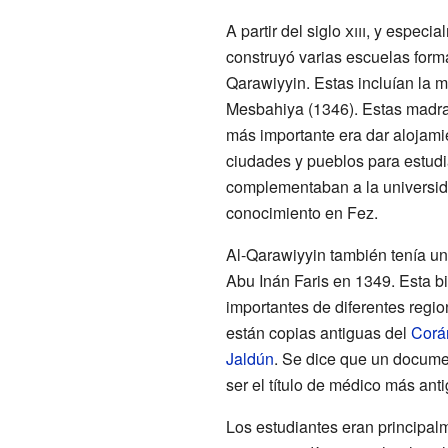
A partir del siglo
xiii
, y especia
construyó varias escuelas form
Qarawiyyin. Estas incluían la m
Mesbahiya (1346). Estas madras
más importante era dar alojami
ciudades y pueblos para estudi
complementaban a la universida
conocimiento en Fez.
Al-Qarawiyyin también tenía una
Abu Inán Faris en 1349. Esta 
importantes de diferentes regi
están copias antiguas del
Corá
Jaldún
. Se dice que un documen
ser el título de médico más ant
Los estudiantes eran principal