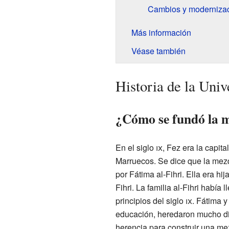
Cambios y modernizaci
Más información
Véase también
Historia de la Uni
¿Cómo se fundó la 
En el siglo
ix
, Fez era la capita
Marruecos. Se dice que la mezq
por Fátima al-Fihri. Ella era h
Fihri. La familia al-Fihri habí
principios del siglo
ix
. Fátima 
educación, heredaron mucho di
herencia para construir una m