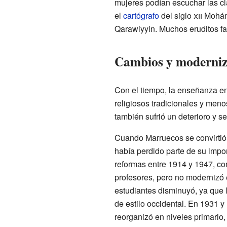
mujeres podían escuchar las cl
el
cartógrafo
del siglo
xii
Mohá
Qarawiyyin. Muchos eruditos fa
Cambios y moderniza
Con el tiempo, la enseñanza en
religiosos tradicionales y meno
también sufrió un deterioro y s
Cuando Marruecos se convirtió 
había perdido parte de su impo
reformas entre 1914 y 1947, com
profesores, pero no modernizó 
estudiantes disminuyó, ya que l
de estilo occidental. En 1931 
reorganizó en niveles primario,