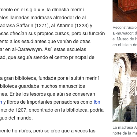
lmente en el siglo
xiv
, la dinastía meriní
ales llamadas madrasas alrededor de al-
adrasa Saffarin (1271), al-Attarine (1323) y
Reconstrucció
as ofrecían sus propios cursos, pero su función
al-muwaqqit d
el Museo de H
ento a los estudiantes que venían de otras
en el Islam d
ar en al-Qarawiyyin. Así, estas escuelas
d, que seguía siendo el centro principal de
 gran biblioteca, fundada por el sultán meriní
biblioteca guardaba muchos manuscritos
ones. Entre los tesoros que aún se conservan
n
y libros de importantes pensadores como
Ibn
to de 1207, encontrado en la biblioteca, podría
iguo del mundo.
La madrasa Al
mente hombres, pero se cree que a veces las
norte de la m