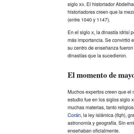
siglo
xii
. El historiador Abdelh
historiadores creen que la mezq
(entre 1040 y 1147).
En el siglo
x
, la dinastía idris
más importancia. Se convirtió e
su centro de enseñanza fueron 
dinastías que la sucedieron.
El momento de mayor
Muchos expertos creen que el 
estudio fue en los siglos siglo
x
muchas materias, tanto religios
Corán
, la ley islámica (
fiqh
), g
astronomía y geografía. Sin em
enseñaban oficialmente.