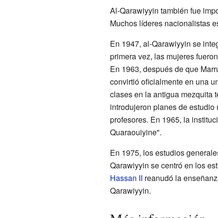
Al-Qarawiyyin también fue impo
Muchos líderes nacionalistas es
En 1947, al-Qarawiyyin se integ
primera vez, las mujeres fuero
En 1963, después de que Marru
convirtió oficialmente en una u
clases en la antigua mezquita 
introdujeron planes de estudio
profesores. En 1965, la institu
Quaraouiyine".
En 1975, los estudios generales
Qarawiyyin se centró en los est
Hassan II
reanudó la enseñanza 
Qarawiyyin.