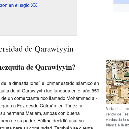
ón en el siglo XX
versidad de Qarawiyyin
mezquita de Qarawiyyin?
l de la dinastía idrisí, el primer estado islámico en
uita de al-Qarawiyyin fue fundada en el año 859
ija de un comerciante rico llamado Mohámmed al-
a llegado a Fez desde Cairuán, en Túnez, a
Vista de la m
y su hermana Mariam, ambas con buena
centro de Fez 
verdes de la s
nero de su padre. Fátima decidió usar su
blanca a la iz
ezquita para su comunidad. También se cuenta