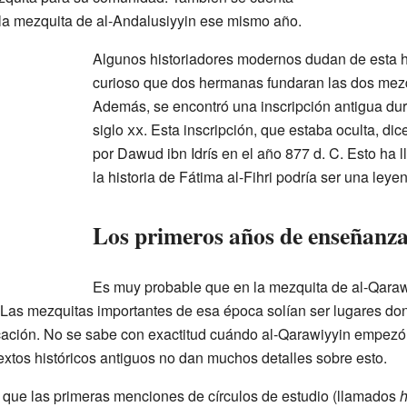
a mezquita de al-Andalusiyyin ese mismo año.
Algunos historiadores modernos dudan de esta hi
curioso que dos hermanas fundaran las dos mez
Además, se encontró una inscripción antigua du
siglo
xx
. Esta inscripción, que estaba oculta, di
por Dawud ibn Idrís en el año 877 d. C. Esto ha 
la historia de Fátima al-Fihri podría ser una leye
Los primeros años de enseñanz
Es muy probable que en la mezquita de al-Qarawi
 Las mezquitas importantes de esa época solían ser lugares d
ucación. No se sabe con exactitud cuándo al-Qarawiyyin empez
textos históricos antiguos no dan muchos detalles sobre esto.
 que las primeras menciones de círculos de estudio (llamados
h