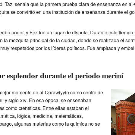
adi Tazi señala que la primera prueba clara de enseñanza en al
uita se convirtió en una institución de enseñanza durante el g
í perdió poder, y Fez fue un lugar de disputa. Durante este tiemp
n la mezquita principal de la ciudad, donde se realizaba el ser
muy respetados por los líderes políticos. Fue ampliada y embell
 esplendor durante el periodo meriní
mejor momento de al-Qarawiyyin como centro de
iii
y siglo
xiv
. En esa época, se enseñaban
as como científicas. Entre ellas estaban el
ramática, lógica, medicina, matemáticas,
bargo, algunas materias como la química no se