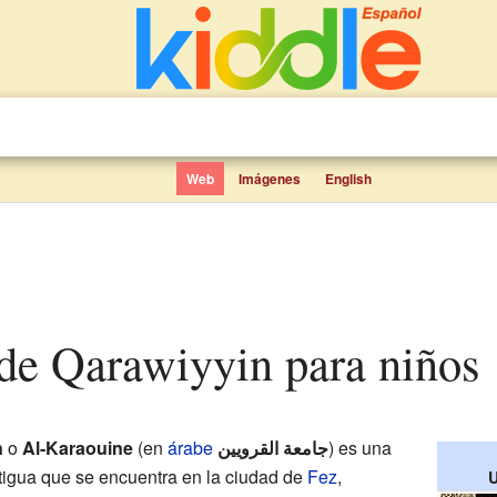
Web
Imágenes
English
 de Qarawiyyin para niños
n
o
Al-Karaouine
(en
árabe
جامعة القرويين
) es una
igua que se encuentra en la ciudad de
Fez
,
U