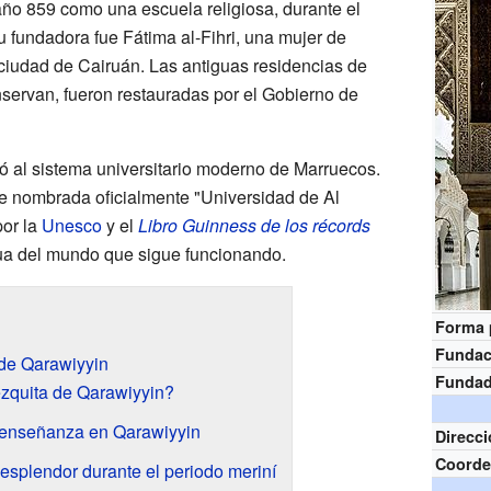
año 859 como una escuela religiosa, durante el
u fundadora fue Fátima al-Fihri, una mujer de
ciudad de Cairuán. Las antiguas residencias de
nservan, fueron restauradas por el Gobierno de
ió al sistema universitario moderno de Marruecos.
e nombrada oficialmente "Universidad de Al
por la
Unesco
y el
Libro Guinness de los récords
ua del mundo que sigue funcionando.
Forma 
Fundac
 de Qarawiyyin
Funda
zquita de Qarawiyyin?
 enseñanza en Qarawiyyin
Direcc
Coorde
splendor durante el periodo meriní