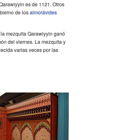
-Qarawiyyin es de 1121. Otros
obierno de los
almorávides
o, la mezquita Qarawiyyin ganó
món del viernes. La mezquita y
ecida varias veces por las