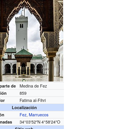
Medina de Fez
parte de
859
ión
Fatima al-Fihri
dor
Localización
Fez
,
Marruecos
ión
34°03′52″N
4°58′24″O
nadas