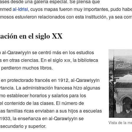
ases desde una galería especial. Se piensa que
mmed
al-Idrisi
, cuyos mapas fueron muy importantes, pudo haber
mosos estuvieron relacionados con esta institución, ya sea co
ción en el siglo XX
 al-Qarawiyyin se centró más en los estudios
s en otras ciencias. En el siglo
xix
, la biblioteca
e perdieron muchos libros.
en protectorado francés en 1912, al-Qarawiyyin
rtancia. La administración francesa hizo algunas
o establecer horarios y salarios para los
el contenido de las clases. El número de
as familias ricas enviaban a sus hijos a escuelas
y 1933, la enseñanza en al-Qarawiyyin se
Vista de la m
 secundario y superior.