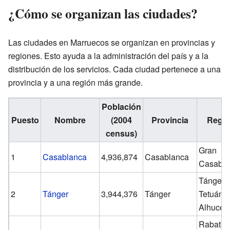
¿Cómo se organizan las ciudades?
Las ciudades en Marruecos se organizan en provincias y
regiones. Esto ayuda a la administración del país y a la
distribución de los servicios. Cada ciudad pertenece a una
provincia y a una región más grande.
Población
Puesto
Nombre
(2004
Provincia
Regi
census)
Gran
1
Casablanca
4,936,874
Casablanca
Casabla
Tánger-
2
Tánger
3,944,376
Tánger
Tetuán-
Alhuce
Rabat-S