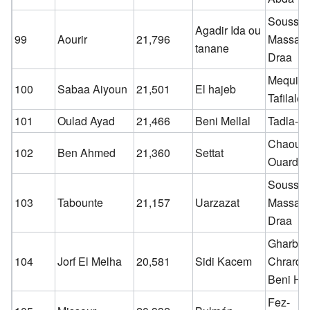
Souss-
Agadir Ida ou
99
Aourir
21,796
Massa-
tanane
Draa
Mequine
100
Sabaa Aiyoun
21,501
El hajeb
Tafilalet
101
Oulad Ayad
21,466
Beni Mellal
Tadla-Az
Chaouia
102
Ben Ahmed
21,360
Settat
Ouardig
Souss-
103
Tabounte
21,157
Uarzazat
Massa-
Draa
Gharb-
104
Jorf El Melha
20,581
Sidi Kacem
Chrarda
Beni Hs
Fez-