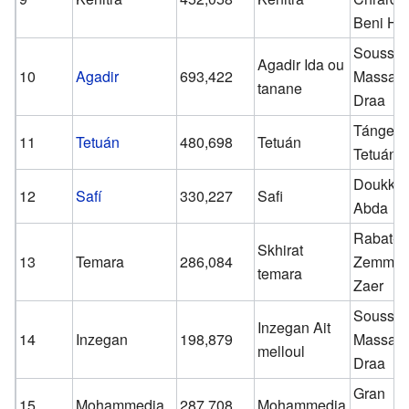
Beni Hs
Souss-
Agadir Ida ou
10
Agadir
693,422
Massa-
tanane
Draa
Tánger-
11
Tetuán
480,698
Tetuán
Tetuán
Doukkal
12
Safí
330,227
Safi
Abda
Rabat-S
Skhirat
13
Temara
286,084
Zemmou
temara
Zaer
Souss-
Inzegan Ait
14
Inzegan
198,879
Massa-
melloul
Draa
Gran
15
Mohammedia
287,708
Mohammedia