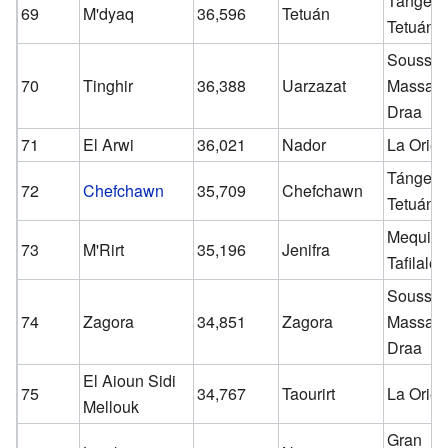
Tánger-
69
M'dyaq
36,596
Tetuán
Tetuán
Souss-
70
Tinghir
36,388
Uarzazat
Massa-
Draa
71
El Arwi
36,021
Nador
La Orien
Tánger-
72
Chefchawn
35,709
Chefchawn
Tetuán
Mequine
73
M'Rirt
35,196
Jenifra
Tafilalet
Souss-
74
Zagora
34,851
Zagora
Massa-
Draa
El Aioun Sidi
75
34,767
Taourirt
La Orien
Mellouk
Gran