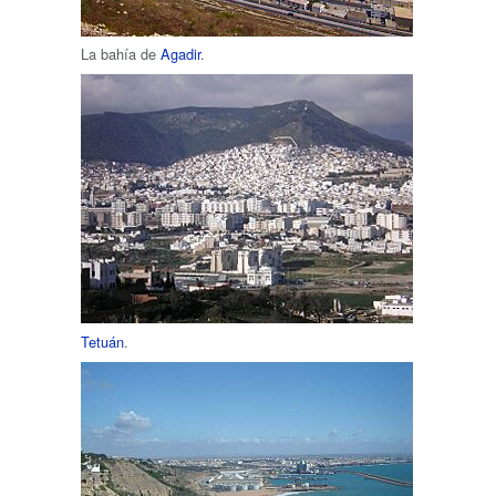
La bahía de
Agadir
.
Tetuán
.