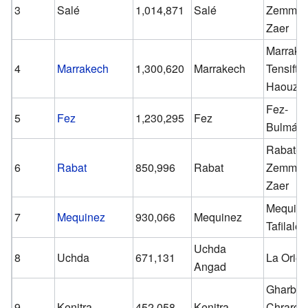
3
Salé
1,014,871
Salé
Zemmou
Zaer
Marrake
4
Marrakech
1,300,620
Marrakech
Tensift-E
Haouz
Fez-
5
Fez
1,230,295
Fez
Bulmán
Rabat-S
6
Rabat
850,996
Rabat
Zemmou
Zaer
Mequine
7
Mequinez
930,066
Mequinez
Tafilalet
Uchda
8
Uchda
671,131
La Orien
Angad
Gharb-
9
Kenitra
452,058
Kenitra
Chrarda