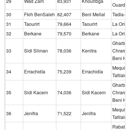
29
Wad Zam
83,931
Khouribga
Ouardig
30
Fkih BenSaleh
82,407
Beni Mellal
Tadla-Az
31
Taourirt
79,664
Taourirt
La Orien
32
Berkane
79,570
Berkane
La Orien
Gharb-
33
Sidi Sliman
78,036
Kenitra
Chrarda
Beni Hs
Mequine
34
Errachidía
75,239
Errachidía
Tafilalet
Gharb-
35
Sidi Kacem
74,036
Sidi Kacem
Chrarda
Beni Hs
Mequine
36
Jenifra
71,522
Jenifra
Tafilalet
Rabat-S