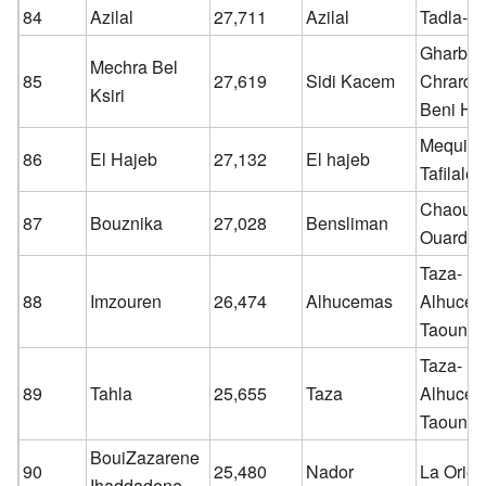
84
Azilal
27,711
Azilal
Tadla-Az
Gharb-
Mechra Bel
85
27,619
Sidi Kacem
Chrarda
Ksiri
Beni Hs
Mequine
86
El Hajeb
27,132
El hajeb
Tafilalet
Chaouia
87
Bouznika
27,028
Bensliman
Ouardig
Taza-
88
Imzouren
26,474
Alhucemas
Alhucem
Taounat
Taza-
89
Tahla
25,655
Taza
Alhucem
Taounat
BouiZazarene
90
25,480
Nador
La Orien
Ihaddadene