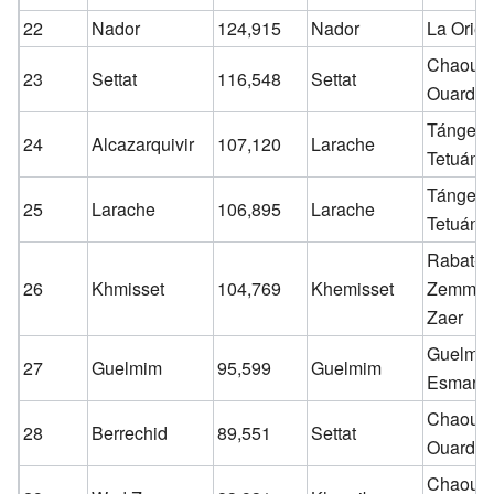
22
Nador
124,915
Nador
La Orien
Chaouia
23
Settat
116,548
Settat
Ouardig
Tánger-
24
Alcazarquivir
107,120
Larache
Tetuán
Tánger-
25
Larache
106,895
Larache
Tetuán
Rabat-S
26
Khmisset
104,769
Khemisset
Zemmou
Zaer
Guelmim
27
Guelmim
95,599
Guelmim
Esmara
Chaouia
28
Berrechid
89,551
Settat
Ouardig
Chaouia