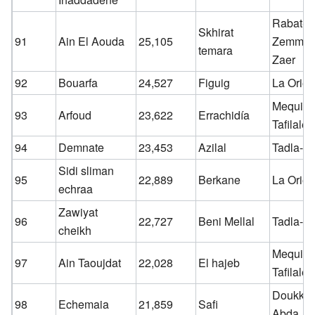
Rabat-S
Skhirat
91
Ain El Aouda
25,105
Zemmou
temara
Zaer
92
Bouarfa
24,527
Figuig
La Orien
Mequine
93
Arfoud
23,622
Errachidía
Tafilalet
94
Demnate
23,453
Azilal
Tadla-Az
Sidi sliman
95
22,889
Berkane
La Orien
echraa
Zawiyat
96
22,727
Beni Mellal
Tadla-Az
cheikh
Mequine
97
Ain Taoujdat
22,028
El hajeb
Tafilalet
Doukkal
98
Echemaia
21,859
Safi
Abda