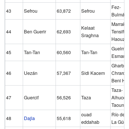
Fez-
43
Sefrou
63,872
Sefrou
Bulmán
Marrake
Kelaat
44
Ben Guerir
62,693
Tensift-E
Sraghna
Haouz
Guelmim
45
Tan-Tan
60,560
Tan-Tan
Esmara
Gharb-
46
Uezán
57,367
Sidi Kacem
Chrarda
Beni Hs
Taza-
47
Guercif
56,526
Taza
Alhucem
Taounat
ouad
Río de O
48
Dajla
55,618
eddahab
La Güer