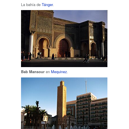
La bahía de
Tánger
.
en
Mequinez
.
Bab Mansour