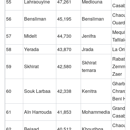
55
Lahraouyine
47,261
Mediouna
Casabla
Chaouia
56
Bensliman
45,195
Bensliman
Ouardig
Mequine
57
Midelt
44,730
Jenifra
Tafilalet
58
Yerada
43,870
Jrada
La Orien
Rabat-S
Skhirat
59
Skhirat
42,580
Zemmou
temara
Zaer
Gharb-
60
Souk Larbaa
42,338
Kenitra
Chrarda
Beni Hs
Grand
61
Aïn Harrouda
41,853
Mohammedia
Casabla
Chaouia
62
Bejaad
40,512
Khouribga