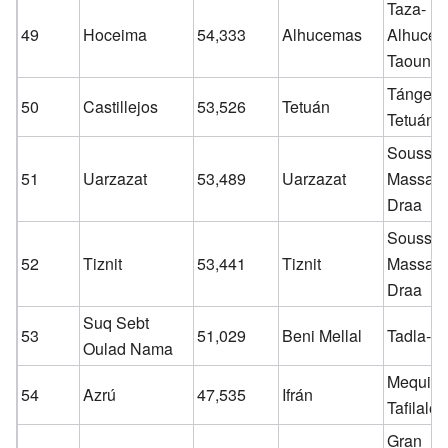
Taza-
49
Hoceima
54,333
Alhucemas
Alhucem
Taounat
Tánger-
50
Castillejos
53,526
Tetuán
Tetuán
Souss-
51
Uarzazat
53,489
Uarzazat
Massa-
Draa
Souss-
52
Tiznit
53,441
Tiznit
Massa-
Draa
Suq Sebt
53
51,029
Beni Mellal
Tadla-Az
Oulad Nama
Mequine
54
Azrú
47,535
Ifrán
Tafilalet
Gran