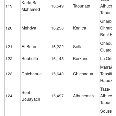
Karia Ba
119
16,549
Taounate
Alhucem
Mohamed
Taounat
Gharb-
120
Mehdya
16,258
Kenitra
Chrarda
Beni Hs
Chaouia
121
El Borouj
16,222
Settat
Ouardig
122
Bouhdila
16,145
Berkane
La Orien
Marrake
123
Chichaoua
15,643
Chichaoua
Tensift-E
Haouz
Taza-
Beni
124
15,497
Alhucemas
Alhucem
Bouayach
Taounat
Souss-