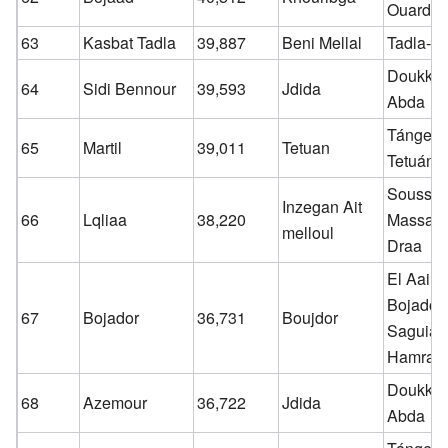
Ouardig
63
Kasbat Tadla
39,887
Beni Mellal
Tadla-Az
Doukkal
64
Sidi Bennour
39,593
Jdida
Abda
Tánger-
65
Martil
39,011
Tetuan
Tetuán
Souss-
Inzegan Ait
66
Lqliaa
38,220
Massa-
melloul
Draa
El Aaiún
Bojador-
67
Bojador
36,731
Boujdor
Saguia e
Hamra
Doukkal
68
Azemour
36,722
Jdida
Abda