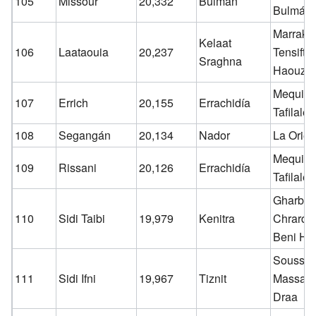
105
Missour
20,332
Bulmán
Bulmán
Marrake
Kelaat
106
Laataouia
20,237
Tensift-E
Sraghna
Haouz
Mequine
107
Errich
20,155
Errachidía
Tafilalet
108
Segangán
20,134
Nador
La Orien
Mequine
109
Rissani
20,126
Errachidía
Tafilalet
Gharb-
110
Sidi Taibi
19,979
Kenitra
Chrarda
Beni Hs
Souss-
111
Sidi Ifni
19,967
Tiznit
Massa-
Draa