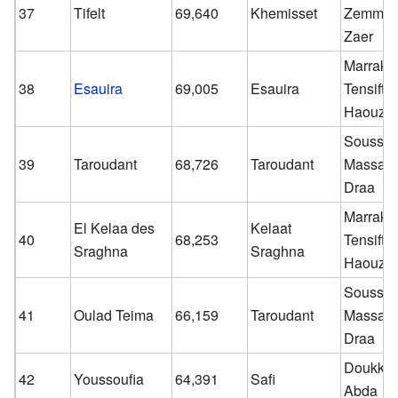
37
Tifelt
69,640
Khemisset
Zemmou
Zaer
Marrake
38
Esauira
69,005
Esauira
Tensift-E
Haouz
Souss-
39
Taroudant
68,726
Taroudant
Massa-
Draa
Marrake
El Kelaa des
Kelaat
40
68,253
Tensift-E
Sraghna
Sraghna
Haouz
Souss-
41
Oulad Teima
66,159
Taroudant
Massa-
Draa
Doukkal
42
Youssoufia
64,391
Safi
Abda