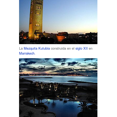
La
Mezquita Kutubia
construida en el
siglo XII
en
Marrakech
.