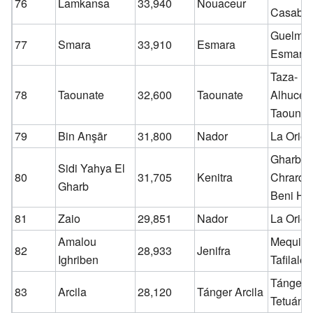
76
Lamkansa
33,940
Nouaceur
Casabla
Guelmim
77
Smara
33,910
Esmara
Esmara
Taza-
78
Taounate
32,600
Taounate
Alhucem
Taounat
79
Bin Anşār
31,800
Nador
La Orien
Gharb-
Sidi Yahya El
80
31,705
Kenitra
Chrarda
Gharb
Beni Hs
81
Zaio
29,851
Nador
La Orien
Amalou
Mequine
82
28,933
Jenifra
Ighriben
Tafilalet
Tánger-
83
Arcila
28,120
Tánger Arcila
Tetuán