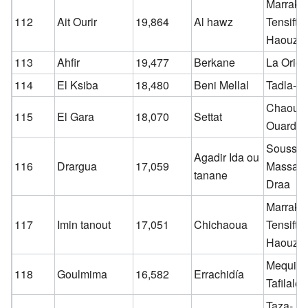
Marrake
112
Ait Ourir
19,864
Al hawz
Tensift-E
Haouz
113
Ahfir
19,477
Berkane
La Orien
114
El Ksiba
18,480
Beni Mellal
Tadla-Az
Chaouia
115
El Gara
18,070
Settat
Ouardig
Souss-
Agadir Ida ou
116
Drargua
17,059
Massa-
tanane
Draa
Marrake
117
Imin tanout
17,051
Chichaoua
Tensift-E
Haouz
Mequine
118
Goulmima
16,582
Errachidía
Tafilalet
Taza-