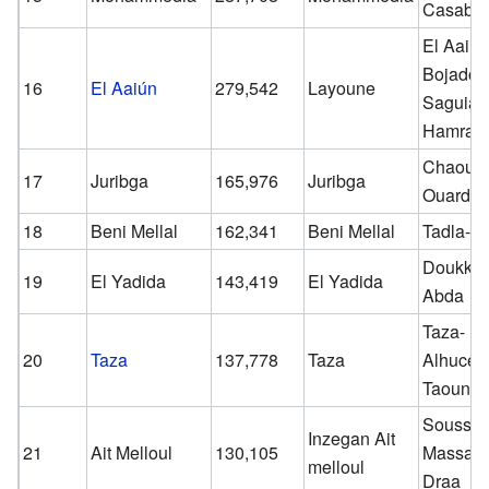
Casabla
El Aaiún
Bojador-
16
El Aaiún
279,542
Layoune
Saguia e
Hamra
Chaouia
17
Juribga
165,976
Juribga
Ouardig
18
Beni Mellal
162,341
Beni Mellal
Tadla-Az
Doukkal
19
El Yadida
143,419
El Yadida
Abda
Taza-
20
Taza
137,778
Taza
Alhucem
Taounat
Souss-
Inzegan Ait
21
Ait Melloul
130,105
Massa-
melloul
Draa