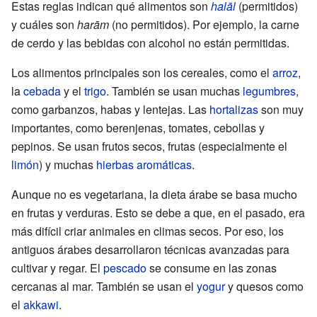
Estas reglas indican qué alimentos son
halāl
(permitidos)
y cuáles son
harām
(no permitidos). Por ejemplo, la carne
de cerdo y las bebidas con alcohol no están permitidas.
Los alimentos principales son los cereales, como el
arroz
,
la
cebada
y el
trigo
. También se usan muchas
legumbres
,
como garbanzos, habas y lentejas. Las
hortalizas
son muy
importantes, como berenjenas, tomates, cebollas y
pepinos. Se usan frutos secos, frutas (especialmente el
limón
) y muchas
hierbas aromáticas
.
Aunque no es vegetariana, la dieta árabe se basa mucho
en frutas y verduras. Esto se debe a que, en el pasado, era
más difícil criar animales en climas secos. Por eso, los
antiguos árabes desarrollaron técnicas avanzadas para
cultivar y regar. El
pescado
se consume en las zonas
cercanas al mar. También se usan el
yogur
y quesos como
el
akkawi
.