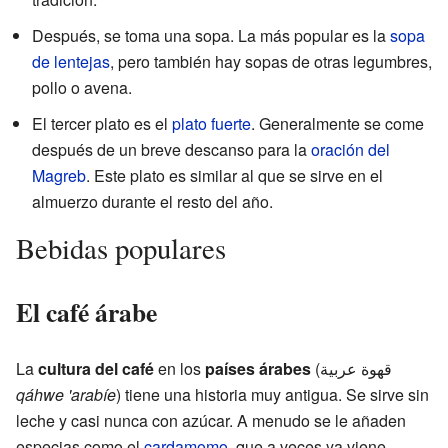
Después, se toma una sopa. La más popular es la
sopa
de lentejas
, pero también hay sopas de otras legumbres,
pollo o avena.
El tercer plato es el
plato fuerte
. Generalmente se come
después de un breve descanso para la
oración del
Magreb
. Este plato es similar al que se sirve en el
almuerzo durante el resto del año.
Bebidas populares
El café árabe
La
cultura del café
en los
países árabes
(قهوة عربية
qáhwe 'arabíe
) tiene una historia muy antigua. Se sirve sin
leche y casi nunca con azúcar. A menudo se le añaden
especias como el
cardamomo
, que a veces ya viene