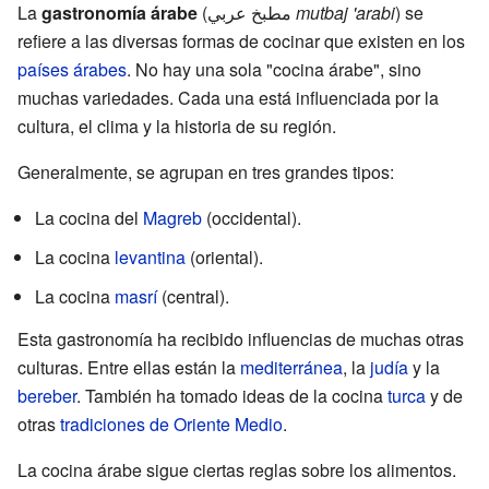
La
gastronomía árabe
(مطبخ عربي
mutbaj 'arabi
) se
refiere a las diversas formas de cocinar que existen en los
países árabes
. No hay una sola "cocina árabe", sino
muchas variedades. Cada una está influenciada por la
cultura, el clima y la historia de su región.
Generalmente, se agrupan en tres grandes tipos:
La cocina del
Magreb
(occidental).
La cocina
levantina
(oriental).
La cocina
masrí
(central).
Esta gastronomía ha recibido influencias de muchas otras
culturas. Entre ellas están la
mediterránea
, la
judía
y la
bereber
. También ha tomado ideas de la cocina
turca
y de
otras
tradiciones de Oriente Medio
.
La cocina árabe sigue ciertas reglas sobre los alimentos.