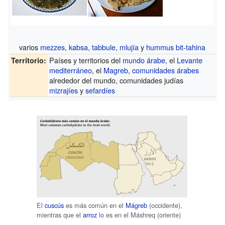
varios
mezzes
,
kabsa
,
tabbule
,
mlujía
y
hummus bit-tahina
Países y territorios del
mundo árabe
, el
Levante
Territorio:
mediterráneo
, el
Magreb
,
comunidades árabes
alrededor del mundo, comunidades judías
mizrajíes
y
sefardíes
El
cuscús
es más común en el
Mágreb
(occidente),
mientras que el
arroz
lo es en el Máshreq (oriente)