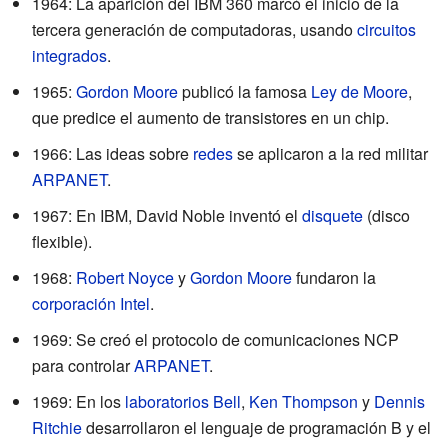
1964: La aparición del IBM 360 marcó el inicio de la
tercera generación de computadoras, usando
circuitos
integrados
.
1965:
Gordon Moore
publicó la famosa
Ley de Moore
,
que predice el aumento de transistores en un chip.
1966: Las ideas sobre
redes
se aplicaron a la red militar
ARPANET
.
1967: En IBM, David Noble inventó el
disquete
(disco
flexible).
1968:
Robert Noyce
y
Gordon Moore
fundaron la
corporación Intel
.
1969: Se creó el protocolo de comunicaciones NCP
para controlar
ARPANET
.
1969: En los
laboratorios Bell
,
Ken Thompson
y
Dennis
Ritchie
desarrollaron el lenguaje de programación B y el