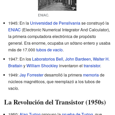
ENIAC.
1945: En la
Universidad de Pensilvania
se construyó la
ENIAC
(Electronic Numerical Integrator And Calculator),
la primera computadora electrónica de propósito
general. Era enorme, ocupaba un sótano entero y usaba
más de 17.000
tubos de vacío
.
1947: En los
Laboratorios Bell
,
John Bardeen
,
Walter H.
Brattain
y
William Shockley
inventaron el
transistor
.
1949:
Jay Forrester
desarrolló la primera
memoria
de
núcleos magnéticos, que reemplazó a los tubos de
vacío.
La Revolución del Transistor (1950s)
1950:
Alan Turing
propuso la
prueba de Turing
, que