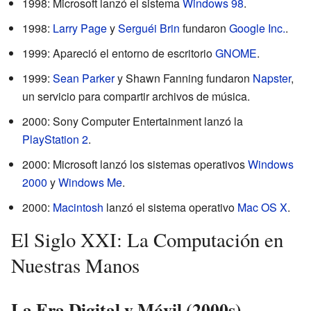
1998: Microsoft lanzó el sistema
Windows 98
.
1998:
Larry Page
y
Serguéi Brin
fundaron
Google Inc.
.
1999: Apareció el entorno de escritorio
GNOME
.
1999:
Sean Parker
y Shawn Fanning fundaron
Napster
,
un servicio para compartir archivos de música.
2000: Sony Computer Entertainment lanzó la
PlayStation 2
.
2000: Microsoft lanzó los sistemas operativos
Windows
2000
y
Windows Me
.
2000:
Macintosh
lanzó el sistema operativo
Mac OS X
.
El Siglo XXI: La Computación en
Nuestras Manos
La Era Digital y Móvil (2000s)