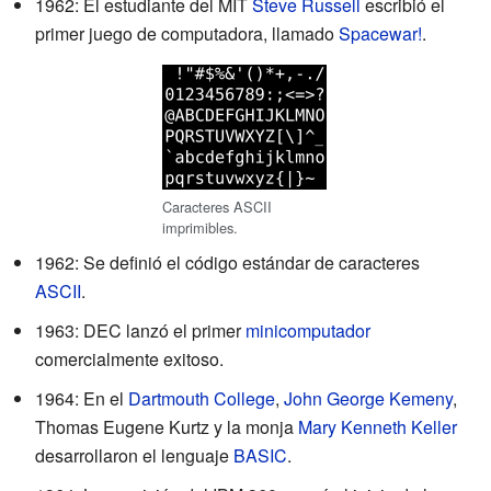
1962: El estudiante del MIT
Steve Russell
escribió el
primer juego de computadora, llamado
Spacewar!
.
Caracteres ASCII
imprimibles.
1962: Se definió el código estándar de caracteres
ASCII
.
1963: DEC lanzó el primer
minicomputador
comercialmente exitoso.
1964: En el
Dartmouth College
,
John George Kemeny
,
Thomas Eugene Kurtz y la monja
Mary Kenneth Keller
desarrollaron el lenguaje
BASIC
.