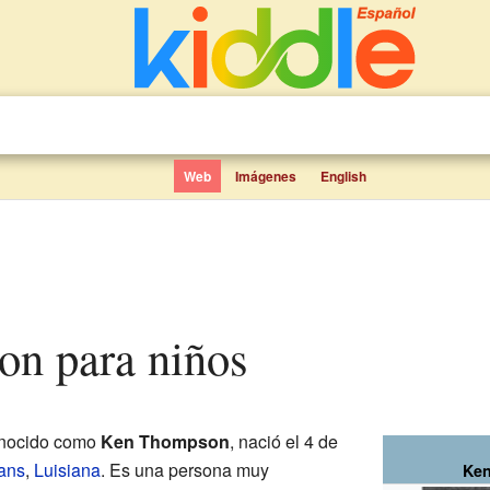
Web
Imágenes
English
on para niños
onocido como
Ken Thompson
, nació el 4 de
ans
,
Luisiana
. Es una persona muy
Ken