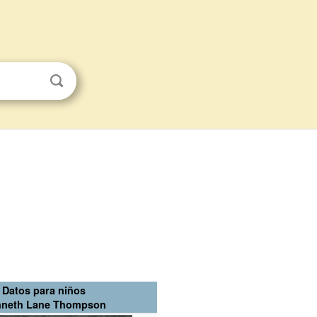
Datos para niños
neth Lane Thompson