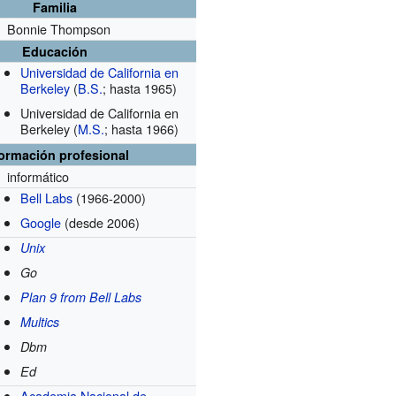
Familia
Bonnie Thompson
Educación
Universidad de California en
Berkeley
(
B.S.
; hasta 1965)
Universidad de California en
Berkeley
(
M.S.
; hasta 1966)
formación profesional
informático
Bell Labs
(1966-2000)
Google
(desde 2006)
Unix
Go
Plan 9 from Bell Labs
Multics
Dbm
Ed
Academia Nacional de