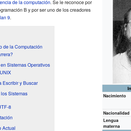
iencia de la computación
. Se le reconoce por
rogramación B y por ser uno de los creadores
lan 9
.
o de la Computación
rrera?
 en Sistemas Operativos
 UNIX
 Escribir y Buscar
I
 los Sistemas
Nacimiento
UTF-8
Nacionalidad
tación
Lengua
materna
o Actual