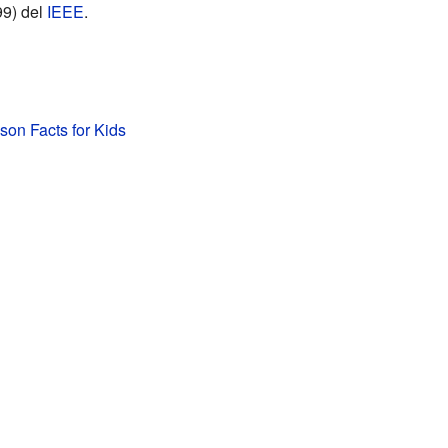
9) del
IEEE
.
on Facts for Kids