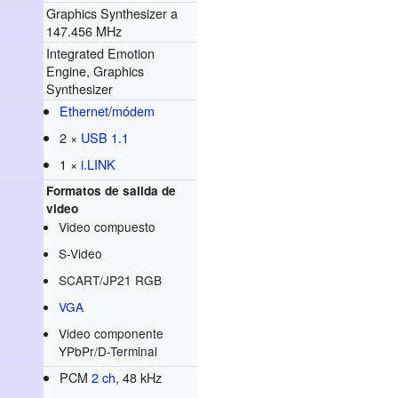
Graphics Synthesizer a
147.456 MHz
Integrated Emotion
Engine, Graphics
Synthesizer
Ethernet
/
módem
2 ×
USB 1.1
1 ×
i.LINK
Formatos de salida de
video
Video compuesto
S-Video
SCART/JP21 RGB
VGA
Video componente
YPbPr/D-Terminal
PCM
2 ch
, 48 kHz