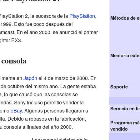
PlayStation 2, la sucesora de la
PlayStation
,
Métodos de e
e 1999. Esto fue poco después del
mcast. En el año 2000, se anunció el primer
ghter EX3.
Memoria exte
 consola
ialmente en
Japón
el 4 de marzo de 2000. En
26 de octubre del mismo año. La gente estaba
Soporte
, lo que causó que las consolas se
endas. Sony incluso permitió vender la
Servicio en lí
 como
eBay
. Algunas personas llegaron a
la. Debido a retrasos en la fabricación,
Programa má
 consola a finales del año 2000.
vendido
Las ventas iniciales de la