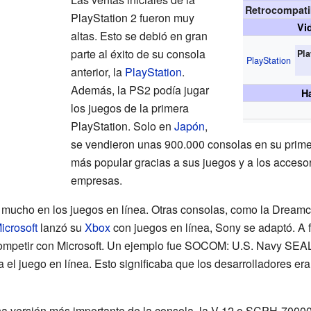
Retrocompati
PlayStation 2 fueron muy
Vi
altas. Esto se debió en gran
parte al éxito de su consola
Pla
PlayStation
anterior, la
PlayStation
.
Además, la PS2 podía jugar
H
los juegos de la primera
PlayStation. Solo en
Japón
,
se vendieron unas 900.000 consolas en su prim
más popular gracias a sus juegos y a los accesor
empresas.
ó mucho en los juegos en línea. Otras consolas, como la Dream
icrosoft
lanzó su
Xbox
con juegos en línea, Sony se adaptó. A 
ompetir con Microsoft. Un ejemplo fue SOCOM: U.S. Navy SEA
 el juego en línea. Esto significaba que los desarrolladores er
a versión más importante de la consola, la V-12 o SCPH-70000