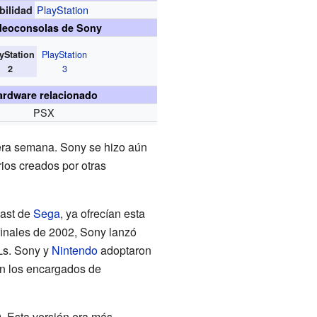
PlayStation
bilidad
deoconsolas de Sony
PlayStation
yStation
3
2
ardware relacionado
PSX
era semana. Sony se hizo aún
ios creados por otras
cast de
Sega
, ya ofrecían esta
finales de 2002, Sony lanzó
Ls. Sony y
Nintendo
adoptaron
an los encargados de
. Esta versión era más