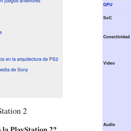
n juegos anteriores
GPU
SoC
a
Conectividad
s en la arquitectura de PS2
Vídeo
media de Sony
Station 2
Audio
 la PlayStation 2?