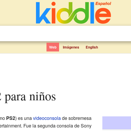
Web
Imágenes
English
2 para niños
omo
PS2
) es una
videoconsola
de sobremesa
rtainment. Fue la segunda consola de Sony