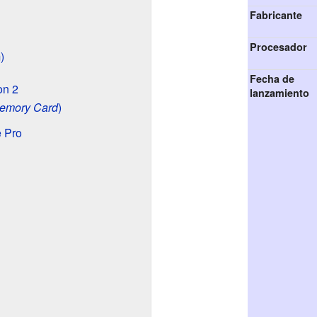
Fabricante
Procesador
)
Fecha de
on 2
lanzamiento
emory Card
)
e Pro