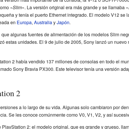
como «
Slim
». La versión original era más grande y se llamaba «
ueña y tenía el puerto Ethernet integrado. El modelo V12 se l
teada en
Europa
,
Australia
y
Japón
.
ó que algunas fuentes de alimentación de los modelos Slim negr
zó estas unidades. El 9 de julio de 2005, Sony lanzó un nuevo
tation 2 había vendido 137 millones de consolas en todo el mu
amado Sony Bravia PX300. Este televisor tenía una versión ada
tion 2
rsiones a lo largo de su vida. Algunas solo cambiaron por dent
cia. Se les conoce comúnmente como V0, V1, V2, y así sucesiv
e PlayStation 2: el modelo original, que es grande y grueso, lla