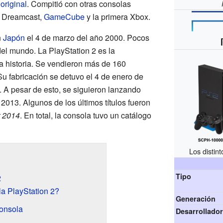
original
. Compitió con otras consolas
o Dreamcast,
GameCube
y la primera Xbox.
n
Japón
el 4 de marzo del año 2000. Pocos
del mundo. La PlayStation 2 es la
a historia. Se vendieron más de 160
Su fabricación se detuvo el 4 de enero de
 A pesar de esto, se siguieron lanzando
2013. Algunos de los últimos títulos fueron
r 2014
. En total, la consola tuvo un catálogo
Los distin
Tipo
2
a PlayStation 2?
Generación
consola
Desarrollado