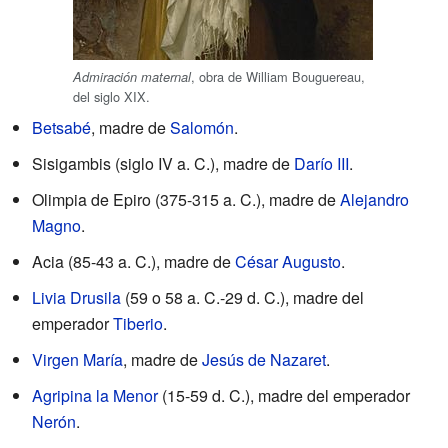
, obra de William Bouguereau,
Admiración maternal
del siglo XIX.
Betsabé
, madre de
Salomón
.
Sisigambis (siglo IV a. C.), madre de
Darío III
.
Olimpia de Epiro (375-315 a. C.), madre de
Alejandro
Magno
.
Acia (85-43 a. C.), madre de
César Augusto
.
Livia Drusila
(59 o 58 a. C.-29 d. C.), madre del
emperador
Tiberio
.
Virgen María
, madre de
Jesús de Nazaret
.
Agripina la Menor
(15-59 d. C.), madre del emperador
Nerón
.