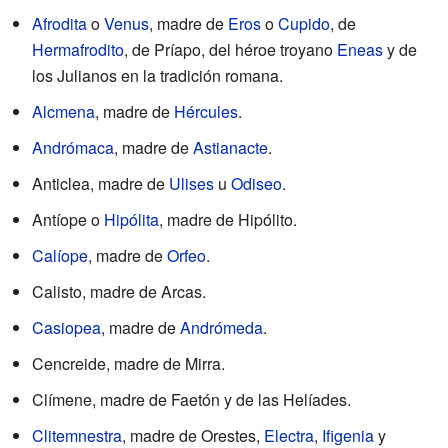
Afrodita
o
Venus
, madre de
Eros
o
Cupido
, de
Hermafrodito
, de Príapo, del héroe troyano
Eneas
y de
los Julianos en la tradición romana.
Alcmena
, madre de
Hércules
.
Andrómaca
, madre de
Astianacte
.
Anticlea, madre de
Ulises
u
Odiseo
.
Antíope o
Hipólita
, madre de Hipólito.
Calíope
, madre de
Orfeo
.
Calisto, madre de Arcas.
Casiopea
, madre de
Andrómeda
.
Cencreide, madre de Mirra.
Clímene, madre de Faetón y de las Helíades.
Clitemnestra
, madre de Orestes,
Electra
,
Ifigenia
y