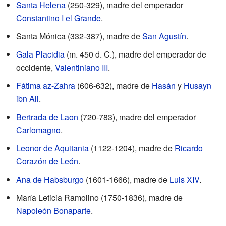
Santa Helena
(250-329), madre del emperador
Constantino I el Grande
.
Santa Mónica (332-387), madre de
San Agustín
.
Gala Placidia
(m. 450 d. C.), madre del emperador de
occidente,
Valentiniano III
.
Fátima az-Zahra
(606-632), madre de
Hasán
y
Husayn
ibn Ali
.
Bertrada de Laon
(720-783), madre del emperador
Carlomagno
.
Leonor de Aquitania
(1122-1204), madre de
Ricardo
Corazón de León
.
Ana de Habsburgo
(1601-1666), madre de
Luis XIV
.
María Leticia Ramolino (1750-1836), madre de
Napoleón Bonaparte
.