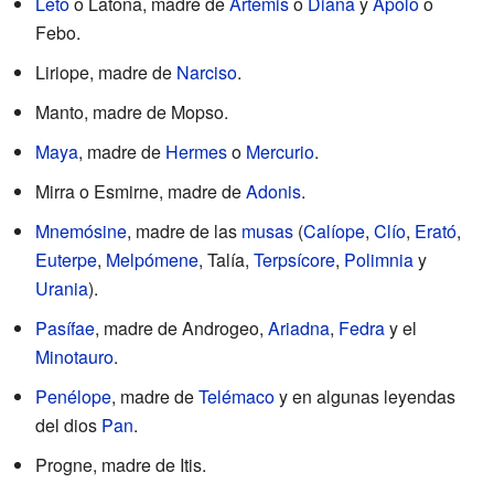
Leto
o Latona, madre de
Artemis
o
Diana
y
Apolo
o
Febo.
Liriope, madre de
Narciso
.
Manto, madre de Mopso.
Maya
, madre de
Hermes
o
Mercurio
.
Mirra o Esmirne, madre de
Adonis
.
Mnemósine
, madre de las
musas
(
Calíope
,
Clío
,
Erató
,
Euterpe
,
Melpómene
, Talía,
Terpsícore
,
Polimnia
y
Urania
).
Pasífae
, madre de Androgeo,
Ariadna
,
Fedra
y el
Minotauro
.
Penélope
, madre de
Telémaco
y en algunas leyendas
del dios
Pan
.
Progne, madre de Itis.