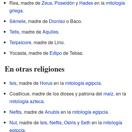
Rea, madre de
Zeus
,
Poseidón
y
Hades
en la
mitología
griega
.
Sémele
, madre de
Dioniso
o Baco.
Tetis
, madre de
Aquiles
.
Terpsícore
, madre de Lino.
Yocasta, madre de
Edipo
de Tebas.
En otras religiones
Isis
, madre de
Horus
en la
mitología egipcia
.
Coatlicue, madre de los dioses y patrona del
maíz
, en la
mitología azteca
.
Neftis
, madre de
Anubis
en la
mitología egipcia
.
Nut
, madre de
Isis
,
Neftis
,
Osiris
y
Seth
en la
mitología
egipcia
.