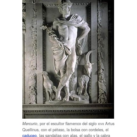
, por el escultor flamenco del siglo
xvii
Artus
Mercurio
Quellinus, con el pétaso, la bolsa con cordeles, el
caduceo
, las sandalias con alas, el gallo y la cabra