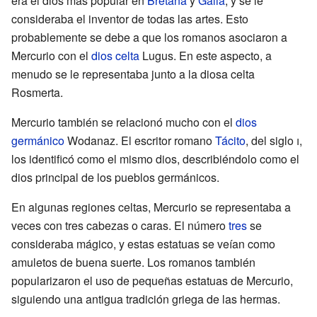
era el dios más popular en
Bretaña
y
Galia
, y se le
consideraba el inventor de todas las artes. Esto
probablemente se debe a que los romanos asociaron a
Mercurio con el
dios celta
Lugus. En este aspecto, a
menudo se le representaba junto a la diosa celta
Rosmerta.
Mercurio también se relacionó mucho con el
dios
germánico
Wodanaz. El escritor romano
Tácito
, del siglo
i
,
los identificó como el mismo dios, describiéndolo como el
dios principal de los pueblos germánicos.
En algunas regiones celtas, Mercurio se representaba a
veces con tres cabezas o caras. El número
tres
se
consideraba mágico, y estas estatuas se veían como
amuletos de buena suerte. Los romanos también
popularizaron el uso de pequeñas estatuas de Mercurio,
siguiendo una antigua tradición griega de las hermas.