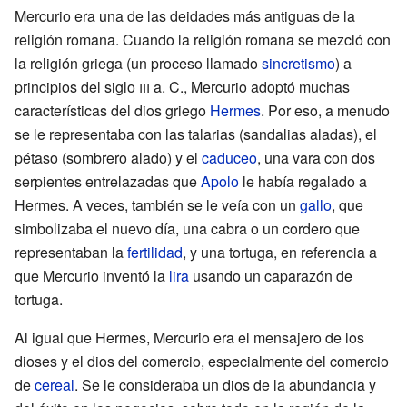
Mercurio era una de las deidades más antiguas de la
religión romana. Cuando la religión romana se mezcló con
la religión griega (un proceso llamado
sincretismo
) a
principios del siglo
iii
a. C., Mercurio adoptó muchas
características del dios griego
Hermes
. Por eso, a menudo
se le representaba con las talarias (sandalias aladas), el
pétaso (sombrero alado) y el
caduceo
, una vara con dos
serpientes entrelazadas que
Apolo
le había regalado a
Hermes. A veces, también se le veía con un
gallo
, que
simbolizaba el nuevo día, una cabra o un cordero que
representaban la
fertilidad
, y una tortuga, en referencia a
que Mercurio inventó la
lira
usando un caparazón de
tortuga.
Al igual que Hermes, Mercurio era el mensajero de los
dioses y el dios del comercio, especialmente del comercio
de
cereal
. Se le consideraba un dios de la abundancia y