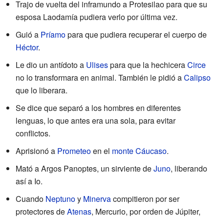
Trajo de vuelta del inframundo a Protesilao para que su
esposa Laodamía pudiera verlo por última vez.
Guió a
Príamo
para que pudiera recuperar el cuerpo de
Héctor
.
Le dio un antídoto a
Ulises
para que la hechicera
Circe
no lo transformara en animal. También le pidió a
Calipso
que lo liberara.
Se dice que separó a los hombres en diferentes
lenguas, lo que antes era una sola, para evitar
conflictos.
Aprisionó a
Prometeo
en el
monte Cáucaso
.
Mató a Argos Panoptes, un sirviente de
Juno
, liberando
así a Io.
Cuando
Neptuno
y
Minerva
compitieron por ser
protectores de
Atenas
, Mercurio, por orden de Júpiter,