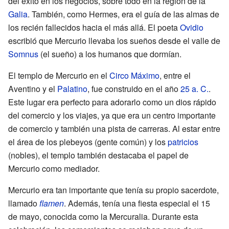
del éxito en los negocios, sobre todo en la región de la
Galia
. También, como Hermes, era el guía de las almas de
los recién fallecidos hacia el más allá. El poeta
Ovidio
escribió que Mercurio llevaba los sueños desde el valle de
Somnus
(el sueño) a los humanos que dormían.
El templo de Mercurio en el
Circo Máximo
, entre el
Aventino y el
Palatino
, fue construido en el año
25 a. C.
.
Este lugar era perfecto para adorarlo como un dios rápido
del comercio y los viajes, ya que era un centro importante
de comercio y también una pista de carreras. Al estar entre
el área de los plebeyos (gente común) y los
patricios
(nobles), el templo también destacaba el papel de
Mercurio como mediador.
Mercurio era tan importante que tenía su propio sacerdote,
llamado
flamen
. Además, tenía una fiesta especial el 15
de mayo, conocida como la Mercuralia. Durante esta