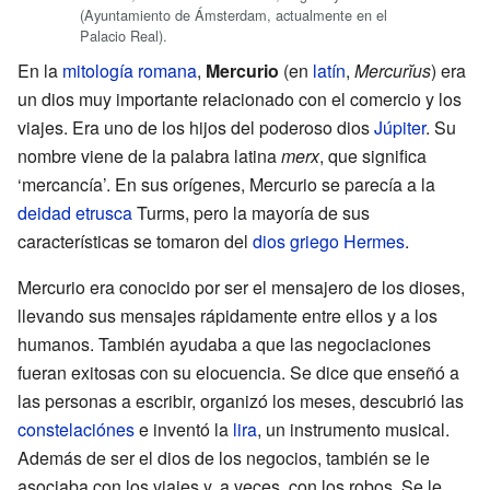
(Ayuntamiento de Ámsterdam, actualmente en el
Palacio Real).
En la
mitología romana
,
Mercurio
(en
latín
,
Mercurĭus
) era
un dios muy importante relacionado con el comercio y los
viajes. Era uno de los hijos del poderoso dios
Júpiter
. Su
nombre viene de la palabra latina
merx
, que significa
‘mercancía’. En sus orígenes, Mercurio se parecía a la
deidad etrusca
Turms, pero la mayoría de sus
características se tomaron del
dios griego
Hermes
.
Mercurio era conocido por ser el mensajero de los dioses,
llevando sus mensajes rápidamente entre ellos y a los
humanos. También ayudaba a que las negociaciones
fueran exitosas con su elocuencia. Se dice que enseñó a
las personas a escribir, organizó los meses, descubrió las
constelaciónes
e inventó la
lira
, un instrumento musical.
Además de ser el dios de los negocios, también se le
asociaba con los viajes y, a veces, con los robos. Se le