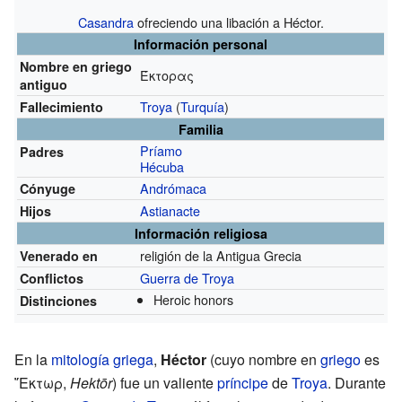
Casandra
ofreciendo una libación a Héctor.
Información personal
Nombre en griego
Έκτορας
antiguo
Troya
(
Turquía
)
Fallecimiento
Familia
Príamo
Padres
Hécuba
Andrómaca
Cónyuge
Astianacte
Hijos
Información religiosa
religión de la Antigua Grecia
Venerado en
Guerra de Troya
Conflictos
Heroic honors
Distinciones
En la
mitología griega
,
Héctor
(cuyo nombre en
griego
es
῞Εκτωρ,
Hektōr
) fue un valiente
príncipe
de
Troya
. Durante