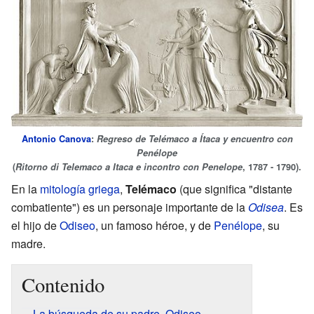
Antonio Canova
:
Regreso de Telémaco a Ítaca y encuentro con
Penélope
(
Ritorno di Telemaco a Itaca e incontro con Penelope
, 1787 - 1790).
En la
mitología griega
,
Telémaco
(que significa "distante
combatiente") es un personaje importante de la
Odisea
. Es
el hijo de
Odiseo
, un famoso héroe, y de
Penélope
, su
madre.
Contenido
La búsqueda de su padre, Odiseo