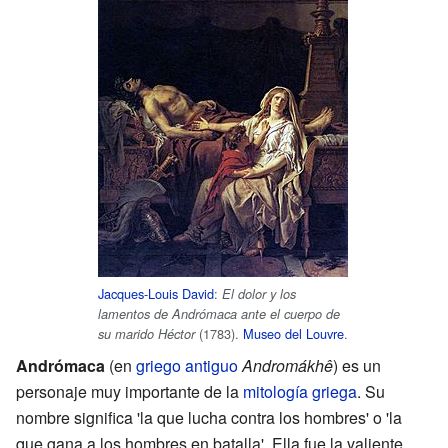
Jacques-Louis David
:
El dolor y los
lamentos de Andrómaca ante el cuerpo de
(1783).
Museo del Louvre
.
su marido Héctor
Andrómaca
(en
griego antiguo
Andromákhê
) es un
personaje muy importante de la
mitología griega
. Su
nombre significa 'la que lucha contra los hombres' o 'la
que gana a los hombres en batalla'. Ella fue la valiente