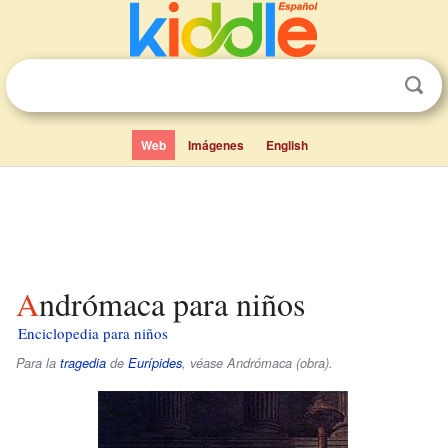
Web
Imágenes
English
Andrómaca para niños
Enciclopedia para niños
Para la
tragedia
de
Eurípides
, véase Andrómaca (obra).