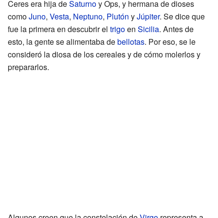
Ceres era hija de
Saturno
y Ops, y hermana de dioses
como
Juno
,
Vesta
,
Neptuno
,
Plutón
y
Júpiter
. Se dice que
fue la primera en descubrir el
trigo
en
Sicilia
. Antes de
esto, la gente se alimentaba de
bellotas
. Por eso, se le
consideró la diosa de los cereales y de cómo molerlos y
prepararlos.
Algunos creen que la constelación de
Virgo
representa a