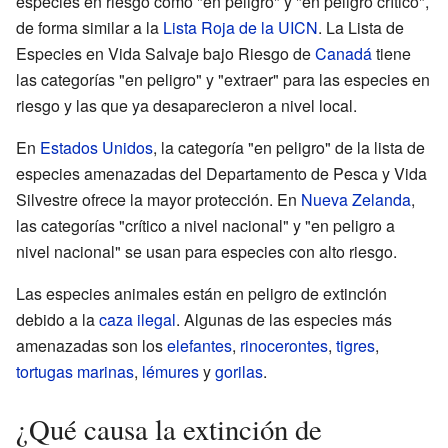
especies en riesgo como "en peligro" y "en peligro crítico",
de forma similar a la
Lista Roja de la UICN
. La Lista de
Especies en Vida Salvaje bajo Riesgo de
Canadá
tiene
las categorías "en peligro" y "extraer" para las especies en
riesgo y las que ya desaparecieron a nivel local.
En
Estados Unidos
, la categoría "en peligro" de la lista de
especies amenazadas del Departamento de Pesca y Vida
Silvestre ofrece la mayor protección. En
Nueva Zelanda
,
las categorías "crítico a nivel nacional" y "en peligro a
nivel nacional" se usan para especies con alto riesgo.
Las especies animales están en peligro de extinción
debido a la
caza ilegal
. Algunas de las especies más
amenazadas son los
elefantes
,
rinocerontes
,
tigres
,
tortugas marinas
,
lémures
y
gorilas
.
¿Qué causa la extinción de