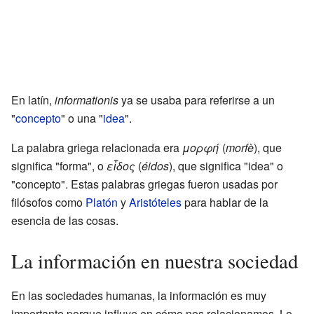
En latín,
informationis
ya se usaba para referirse a un
"
concepto
" o una "
idea
".
La palabra griega relacionada era
μορφή
(
morfè
), que
significa "forma", o
εἶδος
(
éidos
), que significa "idea" o
"concepto". Estas palabras griegas fueron usadas por
filósofos como
Platón
y
Aristóteles
para hablar de la
esencia de las cosas.
La información en nuestra sociedad
En las sociedades humanas, la información es muy
importante porque influye en cómo nos relacionamos. Lo