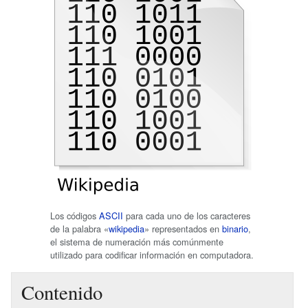
Los códigos
ASCII
para cada uno de los caracteres
de la palabra «
wikipedia
» representados en
binario
,
el sistema de numeración más comúnmente
utilizado para codificar información en computadora.
Contenido