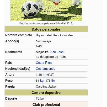
Ruiz jugando con su país en el Mundial 2018.
Datos personales
Nombre completo
Bryan Jafet Ruiz González
Apodo(s)
Comadreja
Capi
Nacimiento
Alajuelita,
San José
18 de agosto de 1985
País
Costa Rica
Nacionalidad(es)
Costarricense
Altura
1,88
m
(6
′
2
″
)
Peso
81
kg
(178
lb
)
Pareja
Carolina Jaikel
Carrera deportiva
Deporte
Fútbol
Club profesional