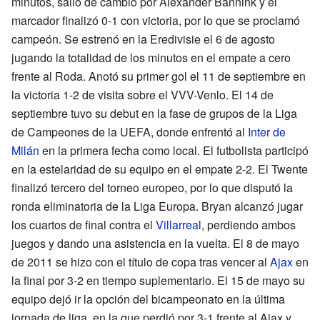
minutos, salió de cambio por Alexander Bannink y el
marcador finalizó 0-1 con victoria, por lo que se proclamó
campeón. Se estrenó en la Eredivisie el 6 de agosto
jugando la totalidad de los minutos en el empate a cero
frente al Roda. Anotó su primer gol el 11 de septiembre en
la victoria 1-2 de visita sobre el VVV-Venlo. El 14 de
septiembre tuvo su debut en la fase de grupos de la Liga
de Campeones de la UEFA, donde enfrentó al
Inter de
Milán
en la primera fecha como local. El futbolista participó
en la estelaridad de su equipo en el empate 2-2. El Twente
finalizó tercero del torneo europeo, por lo que disputó la
ronda eliminatoria de la Liga Europa. Bryan alcanzó jugar
los cuartos de final contra el
Villarreal
, perdiendo ambos
juegos y dando una asistencia en la vuelta. El 8 de mayo
de 2011 se hizo con el título de copa tras vencer al
Ajax
en
la final por 3-2 en tiempo suplementario. El 15 de mayo su
equipo dejó ir la opción del bicampeonato en la última
jornada de liga, en la que perdió por 3-1 frente al Ajax y