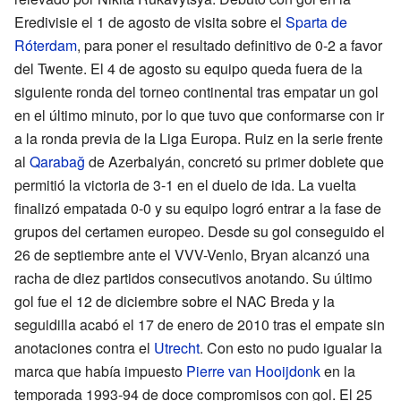
Eredivisie el 1 de agosto de visita sobre el
Sparta de
Róterdam
, para poner el resultado definitivo de 0-2 a favor
del Twente. El 4 de agosto su equipo queda fuera de la
siguiente ronda del torneo continental tras empatar un gol
en el último minuto, por lo que tuvo que conformarse con ir
a la ronda previa de la Liga Europa. Ruiz en la serie frente
al
Qarabağ
de Azerbaiyán, concretó su primer doblete que
permitió la victoria de 3-1 en el duelo de ida. La vuelta
finalizó empatada 0-0 y su equipo logró entrar a la fase de
grupos del certamen europeo. Desde su gol conseguido el
26 de septiembre ante el VVV-Venlo, Bryan alcanzó una
racha de diez partidos consecutivos anotando. Su último
gol fue el 12 de diciembre sobre el NAC Breda y la
seguidilla acabó el 17 de enero de 2010 tras el empate sin
anotaciones contra el
Utrecht
. Con esto no pudo igualar la
marca que había impuesto
Pierre van Hooijdonk
en la
temporada 1993-94 de doce compromisos con gol. El 25