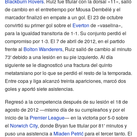
Blackburn Rovers
. Ruiz fue titular con la dorsal «11», salió
de cambio en el entretiempo por Mousa Dembélé y el
marcador finalizó en empate a un gol. El 23 de octubre
convirtió su primer gol sobre el
Everton
de «vaselina»,
para la igualdad transitoria de 1-1. Su conjunto perdió el
compromiso por 1-3. El 7 de abril de 2012, en el partido
frente al
Bolton Wanderers
, Ruiz salió de cambio al minuto
73' debido a una lesión en su pie izquierdo. Al día
siguiente se le diagnosticó una fractura del quinto
metatarsiano por lo que se perdió el resto de la temporada.
Entre copa y liga alcanzó treinta apariciones, marcó dos
goles y aportó siete asistencias.
Regresó a la competencia después de su lesión el 18 de
agosto de 2012 —mismo día de su cumpleaños y por el
inicio de la
Premier League
— en la victoria por 5-0 sobre
el
Norwich City
, donde Bryan fue titular por 81' minutos y
puso una asistencia a
Mladen Petrić
para el tercer tanto. El