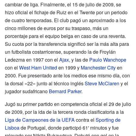
cambiar de liga. Finalmente, el 15 de julio de 2009, se
hizo oficial el fichaje de Ruiz en el Twente por un periodo
de cuatro temporadas. El club pagó un aproximado a los
cinco millones de euros por su traspaso, más un
porcentaje para el equipo belga en caso de una reventa.
Su cuota por la transferencia significó ser la más alta para
un futbolista costarricense, superando la de Froylán
Ledezma en 1997 con el
Ajax
, y las de
Paulo Wanchope
con el
West Ham United
en 1999 y
Manchester City
en
2000. Fue presentado ante los medios ese mismo día, con
la dorsal «22» junto al técnico inglés
Steve McClaren
y el
jugador sudafricano
Bernard Parker
.
Jugó su primer partido en competencia oficial el 29 de julio
de 2009, por la ida de la tercera ronda clasificatoria a la
Liga de Campeones de la UEFA
contra el
Sporting de
Lisboa
de Portugal, donde participó 61' minutos y fue
relevado por Nikita Rukavytsya. Debutó con gol en la