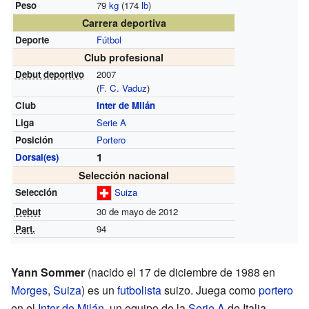
Peso
79
kg
(174
lb
)
Carrera deportiva
Deporte
Fútbol
Club profesional
Debut deportivo
2007
(
F. C. Vaduz
)
Club
Inter de Milán
Liga
Serie A
Posición
Portero
1
Dorsal(es)
Selección nacional
Selección
Suiza
Debut
30 de mayo de 2012
Part.
94
Yann Sommer
(nacido el 17 de diciembre de 1988 en
Morges
,
Suiza
) es un
futbolista
suizo. Juega como
portero
en el
Inter de Milán
, un equipo de la
Serie A
de Italia.