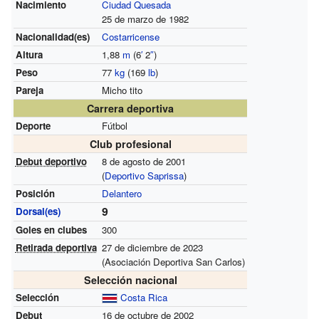
Nacimiento
Ciudad Quesada
25 de marzo de 1982
Nacionalidad(es)
Costarricense
Altura
1,88
m
(6
′
2
″
)
Peso
77
kg
(169
lb
)
Pareja
Micho tito
Carrera deportiva
Deporte
Fútbol
Club profesional
Debut deportivo
8 de agosto de 2001
(
Deportivo Saprissa
)
Posición
Delantero
9
Dorsal(es)
Goles en clubes
300
Retirada deportiva
27 de diciembre de 2023
(Asociación Deportiva San Carlos)
Selección nacional
Selección
Costa Rica
Debut
16 de octubre de 2002