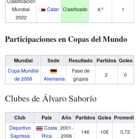
Clasificación
Mundial
Catar
Clasificado
4.ª
1
2022
Participaciones en Copas del Mundo
Mundial
Sede
Resultado
Partidos
Goles
Copa Mundial
Fase de
2
0
de 2006
Alemania
grupos
Clubes de Álvaro Saborío
Club
País
Año
Partidos
Goles
Promedio
Deportivo
Costa
2001-
146
106
0,72
Saprissa
Rica
2006