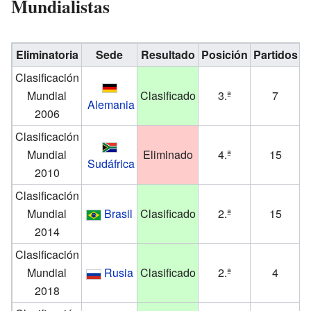
Mundialistas
Eliminatoria
Sede
Resultado
Posición
Partidos
G
Clasificación
Mundial
Clasificado
3.ª
7
Alemania
2006
Clasificación
Mundial
Eliminado
4.ª
15
Sudáfrica
2010
Clasificación
Mundial
Brasil
Clasificado
2.ª
15
2014
Clasificación
Mundial
Rusia
Clasificado
2.ª
4
2018