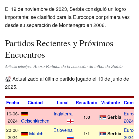
El 19 de noviembre de 2023, Serbia consiguió un logro
importante: se clasificó para la Eurocopa por primera vez
desde su separación de Montenegro en 2006.
Partidos Recientes y Próximos
Encuentros
Anexo:Partidos de la selección de fútbol de Serbia
Artículo principal:
Actualizado al último partido jugado el 10 de junio de
2025.
Fecha
Ciudad
Local
Resultado
Visitante
Compet
16-06-
Inglaterra
Euroco
1:0
Serbia
2024
Gelsenkirchen
2024
20-06-
Eslovenia
Euroco
Múnich
1:1
Serbia
2024
2024