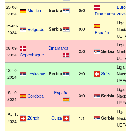
25-06-
Euroco
Múnich
Serbia
0:0
2024
Dinamarca
2024
Liga de
05-09-
Belgrado
Serbia
0:0
Nacion
2024
España
UEFA 2
Liga de
08-09-
Dinamarca
2:0
Serbia
Nacion
2024
Copenhague
UEFA 2
Liga de
12-10-
Suiza
Leskovac
Serbia
2:0
Nacion
2024
UEFA 2
Liga de
15-10-
España
Córdoba
3:0
Serbia
Nacion
2024
UEFA 2
Liga de
15-11-
Zúrich
Suiza
1:1
Serbia
Nacion
2024
UEFA 2