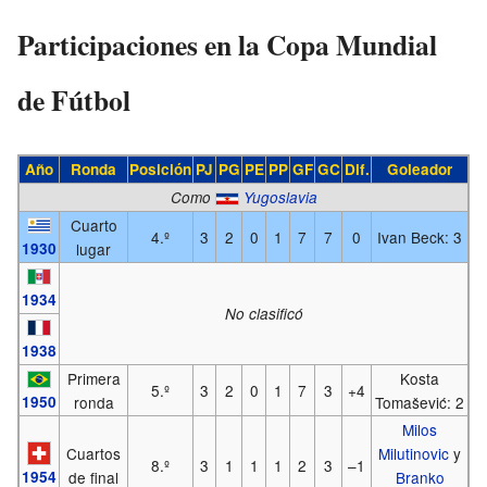
Participaciones en la Copa Mundial
de Fútbol
Año
Ronda
Posición
PJ
PG
PE
PP
GF
GC
Dif.
Goleador
Como
Yugoslavia
Cuarto
4.º
3
2
0
1
7
7
0
Ivan Beck: 3
1930
lugar
1934
No clasificó
1938
Primera
Kosta
5.º
3
2
0
1
7
3
+4
1950
ronda
Tomašević: 2
Milos
Cuartos
Milutinovic
y
8.º
3
1
1
1
2
3
–1
de final
Branko
1954