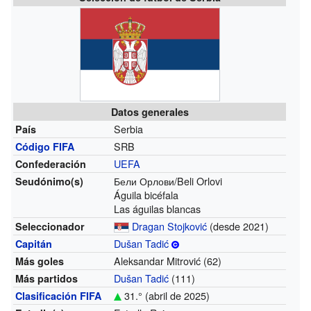
Datos generales
Serbia
País
SRB
Código FIFA
UEFA
Confederación
Бели Орлови/Beli Orlovi
Seudónimo(s)
Águila bicéfala
Las águilas blancas
Dragan Stojković
(desde 2021)
Seleccionador
Dušan Tadić
Capitán
Aleksandar Mitrović (62)
Más goles
Dušan Tadić
(111)
Más partidos
31.° (abril de 2025)
Clasificación FIFA