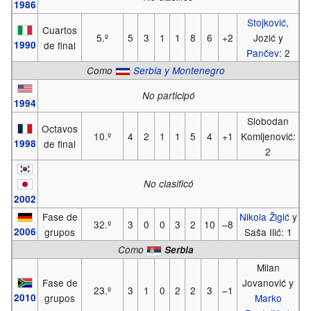
1986
Stojković
,
Cuartos
5.º
5
3
1
1
8
6
+2
Jozić y
1990
de final
Pančev
: 2
Como
Serbia y Montenegro
No participó
1994
Slobodan
Octavos
10.º
4
2
1
1
5
4
+1
Komljenović:
1998
de final
2
No clasificó
2002
Fase de
Nikola Žigić
y
32.º
3
0
0
3
2
10
–8
2006
grupos
Saša Ilić: 1
Como
Serbia
Milan
Fase de
Jovanović y
23.º
3
1
0
2
2
3
–1
2010
grupos
Marko