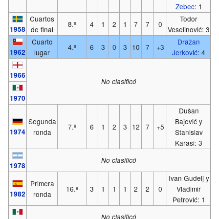
Zebec
: 1
Cuartos
Todor
8.º
4
1
2
1
7
7
0
1958
de final
Veselinović: 3
Cuarto
Dražan
4.º
6
3
0
3
10
7
+3
1962
lugar
Jerković
: 4
1966
No clasificó
1970
Dušan
Segunda
Bajević y
7.º
6
1
2
3
12
7
+5
1974
ronda
Stanislav
Karasi: 3
No clasificó
1978
Ivan Gudelj y
Primera
16.º
3
1
1
1
2
2
0
Vladimir
1982
ronda
Petrović: 1
No clasificó