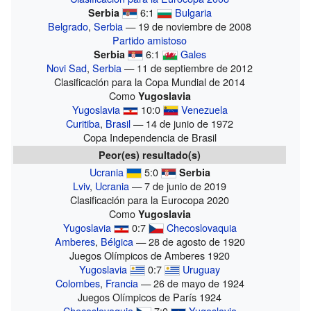
6:1
Bulgaria
Serbia
Belgrado
,
Serbia
— 19 de noviembre de 2008
Partido amistoso
6:1
Gales
Serbia
Novi Sad
,
Serbia
— 11 de septiembre de 2012
Clasificación para la Copa Mundial de 2014
Como
Yugoslavia
Yugoslavia
10:0
Venezuela
Curitiba
,
Brasil
— 14 de junio de 1972
Copa Independencia de Brasil
Peor(es) resultado(s)
Ucrania
5:0
Serbia
Lviv
,
Ucrania
— 7 de junio de 2019
Clasificación para la Eurocopa 2020
Como
Yugoslavia
Yugoslavia
0:7
Checoslovaquia
Amberes
,
Bélgica
— 28 de agosto de 1920
Juegos Olímpicos de Amberes 1920
Yugoslavia
0:7
Uruguay
Colombes
,
Francia
— 26 de mayo de 1924
Juegos Olímpicos de París 1924
Checoslovaquia
7:0
Yugoslavia