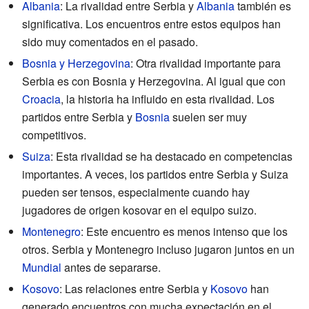
Albania
: La rivalidad entre Serbia y
Albania
también es
significativa. Los encuentros entre estos equipos han
sido muy comentados en el pasado.
Bosnia y Herzegovina
: Otra rivalidad importante para
Serbia es con Bosnia y Herzegovina. Al igual que con
Croacia
, la historia ha influido en esta rivalidad. Los
partidos entre Serbia y
Bosnia
suelen ser muy
competitivos.
Suiza
: Esta rivalidad se ha destacado en competencias
importantes. A veces, los partidos entre Serbia y Suiza
pueden ser tensos, especialmente cuando hay
jugadores de origen kosovar en el equipo suizo.
Montenegro
: Este encuentro es menos intenso que los
otros. Serbia y Montenegro incluso jugaron juntos en un
Mundial
antes de separarse.
Kosovo
: Las relaciones entre Serbia y
Kosovo
han
generado encuentros con mucha expectación en el