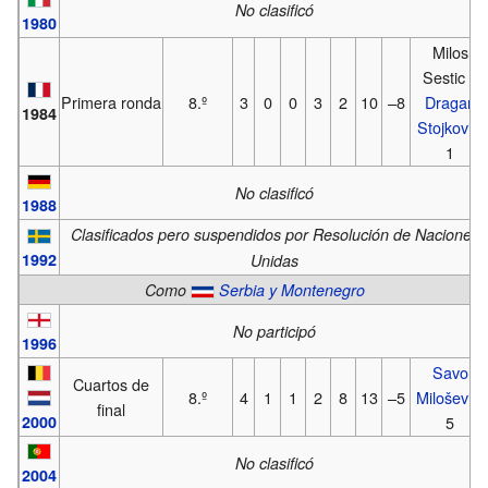
No clasificó
1980
Milos
Sestic y
Primera ronda
8.º
3
0
0
3
2
10
–8
Dragan
1984
Stojković
:
1
No clasificó
1988
Clasificados pero suspendidos por Resolución de Naciones
1992
Unidas
Como
Serbia y Montenegro
No participó
1996
Savo
Cuartos de
8.º
4
1
1
2
8
13
–5
Milošević
:
final
2000
5
No clasificó
2004