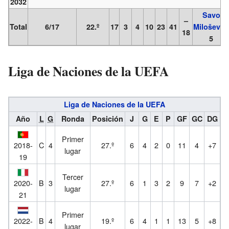
2032
Savo
–
Total
6/17
22.º
17
3
4
10
23
41
Milošević
:
18
5
Liga de Naciones de la UEFA
Liga de Naciones de la UEFA
Año
L
G
Ronda
Posición
J
G
E
P
GF
GC
DG
Primer
2018-
C
4
27.º
6
4
2
0
11
4
+7
lugar
19
Tercer
2020-
B
3
27.º
6
1
3
2
9
7
+2
lugar
21
Primer
2022-
B
4
19.º
6
4
1
1
13
5
+8
lugar