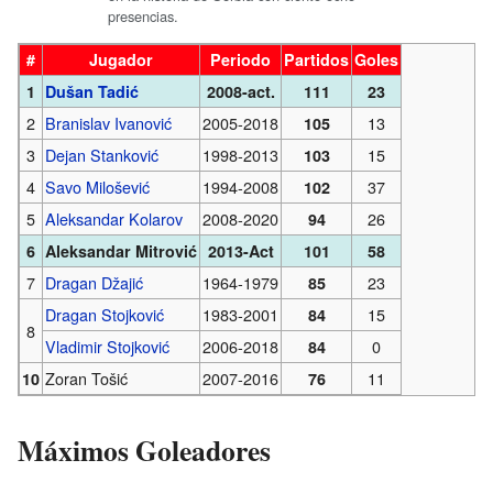
presencias.
#
Jugador
Periodo
Partidos
Goles
1
Dušan Tadić
2008-act.
111
23
2
Branislav Ivanović
2005-2018
13
105
3
Dejan Stanković
1998-2013
15
103
4
Savo Milošević
1994-2008
37
102
5
Aleksandar Kolarov
2008-2020
26
94
6
Aleksandar Mitrović
2013-Act
101
58
7
Dragan Džajić
1964-1979
23
85
Dragan Stojković
1983-2001
15
84
8
Vladimir Stojković
2006-2018
0
84
Zoran Tošić
2007-2016
11
10
76
Máximos Goleadores