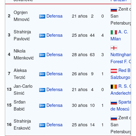
Zenit de
Ognjen
2
Defensa
21 años
2
0
San
Mimović
Petersburgo
Strahinja
A. C.
3
Defensa
25 años
44
4
Pavlović
Milan
Nikola
4
Defensa
28 años
63
3
Nottingham
Milenković
Forest F. C.
Aleksa
Red Bull
7
Defensa
26 años
9
1
Terzić
Salzburgo
Jan-Carlo
R. S. C.
13
Defensa
21 años
4
0
Simić
Anderlecht
Srđan
Spartak
15
Defensa
30 años
10
1
Babić
de Moscú
Zenit de
Strahinja
16
Defensa
25 años
14
1
San
Eraković
Petersburgo