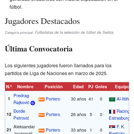
fútbol.
Jugadores Destacados
Futbolistas de la selección de fútbol de Serbia
Categoría principal:
Última Convocatoria
Los siguientes jugadores fueron llamados para los
partidos de Liga de Naciones en marzo de 2025.
N.º
Nombre
Posición
Edad
PJ
Goles
Equipo
Predrag
1
Portero
30 años
41
0
Al-Ittihad
Rajković
Đorđe
Racing d
12
Portero
26 años
5
0
Petrović
Estrasburgo
Aleksandar
F. K.
21
Portero
33 años
1
0
Jovanović
Partizán