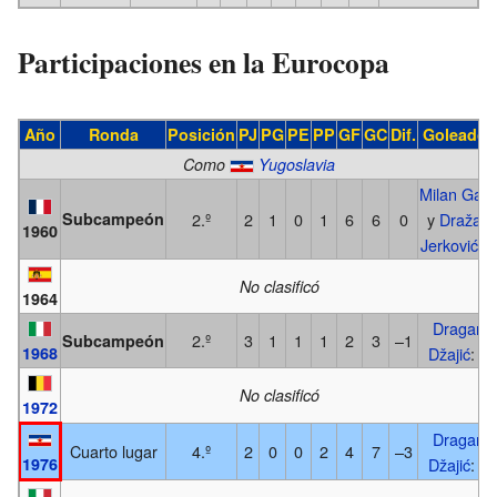
Participaciones en la Eurocopa
Año
Ronda
Posición
PJ
PG
PE
PP
GF
GC
Dif.
Goleador
Como
Yugoslavia
Milan Galić
Subcampeón
2.º
2
1
0
1
6
6
0
y
Dražan
1960
Jerković
: 2
No clasificó
1964
Dragan
2.º
3
1
1
1
2
3
–1
Subcampeón
1968
Džajić
: 2
No clasificó
1972
Dragan
Cuarto lugar
4.º
2
0
0
2
4
7
–3
1976
Džajić
: 2