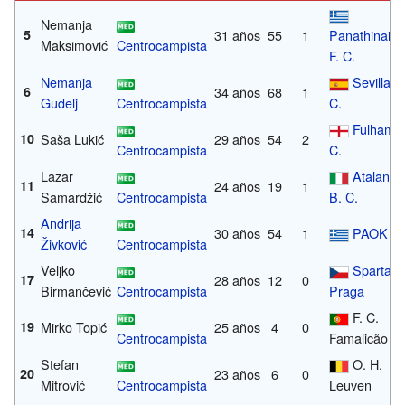
Nemanja
5
31 años
55
1
Panathinaiko
Maksimović
Centrocampista
F. C.
Nemanja
Sevilla F.
6
34 años
68
1
Gudelj
Centrocampista
C.
Fulham F
10
Saša Lukić
29 años
54
2
Centrocampista
C.
Lazar
Atalanta
11
24 años
19
1
Samardžić
Centrocampista
B. C.
Andrija
14
30 años
54
1
PAOK
Živković
Centrocampista
Veljko
Sparta
17
28 años
12
0
Birmančević
Centrocampista
Praga
F. C.
19
Mirko Topić
25 años
4
0
Centrocampista
Famalicão
Stefan
O. H.
20
23 años
6
0
Mitrović
Centrocampista
Leuven