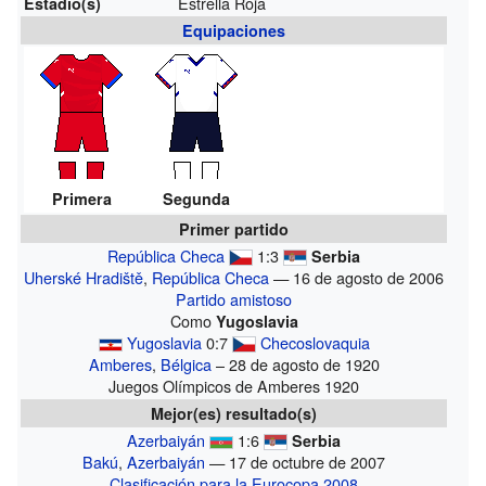
Estrella Roja
Estadio(s)
Equipaciones
Primera
Segunda
Primer partido
República Checa
1:3
Serbia
Uherské Hradiště
,
República Checa
— 16 de agosto de 2006
Partido amistoso
Como
Yugoslavia
Yugoslavia
0:7
Checoslovaquia
Amberes
,
Bélgica
– 28 de agosto de 1920
Juegos Olímpicos de Amberes 1920
Mejor(es) resultado(s)
Azerbaiyán
1:6
Serbia
Bakú
,
Azerbaiyán
— 17 de octubre de 2007
Clasificación para la Eurocopa 2008