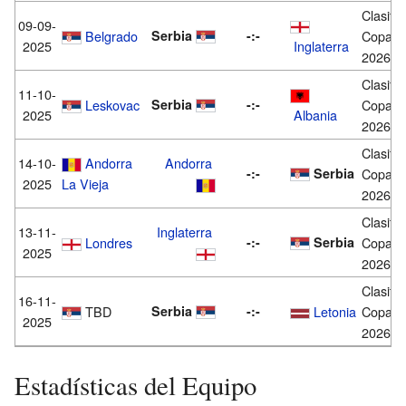
Clasific
09-09-
Belgrado
Serbia
-:-
Copa M
2025
Inglaterra
2026
Clasific
11-10-
Leskovac
Serbia
-:-
Copa M
2025
Albania
2026
Clasific
14-10-
Andorra
Andorra
-:-
Serbia
Copa M
2025
La Vieja
2026
Clasific
13-11-
Inglaterra
Londres
-:-
Serbia
Copa M
2025
2026
Clasific
16-11-
TBD
Serbia
-:-
Letonia
Copa M
2025
2026
Estadísticas del Equipo