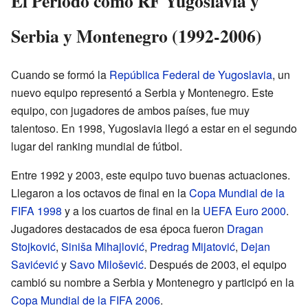
El Período como RF Yugoslavia y
Serbia y Montenegro (1992-2006)
Cuando se formó la
República Federal de Yugoslavia
, un
nuevo equipo representó a Serbia y Montenegro. Este
equipo, con jugadores de ambos países, fue muy
talentoso. En 1998, Yugoslavia llegó a estar en el segundo
lugar del ranking mundial de fútbol.
Entre 1992 y 2003, este equipo tuvo buenas actuaciones.
Llegaron a los octavos de final en la
Copa Mundial de la
FIFA 1998
y a los cuartos de final en la
UEFA Euro 2000
.
Jugadores destacados de esa época fueron
Dragan
Stojković
,
Siniša Mihajlović
,
Predrag Mijatović
,
Dejan
Savićević
y
Savo Milošević
. Después de 2003, el equipo
cambió su nombre a Serbia y Montenegro y participó en la
Copa Mundial de la FIFA 2006
.