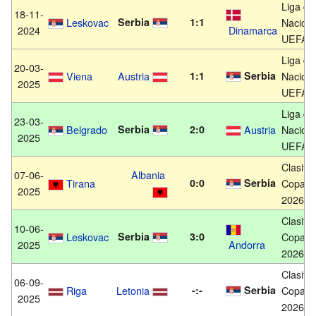
Liga de
18-11-
Leskovac
Serbia
1:1
Nacion
2024
Dinamarca
UEFA 2
Liga de
20-03-
Viena
Austria
1:1
Serbia
Nacion
2025
UEFA 2
Liga de
23-03-
Belgrado
Serbia
2:0
Austria
Nacion
2025
UEFA 2
Clasific
07-06-
Albania
Tirana
0:0
Serbia
Copa M
2025
2026
Clasific
10-06-
Leskovac
Serbia
3:0
Copa M
2025
Andorra
2026
Clasific
06-09-
Riga
Letonia
-:-
Serbia
Copa M
2025
2026