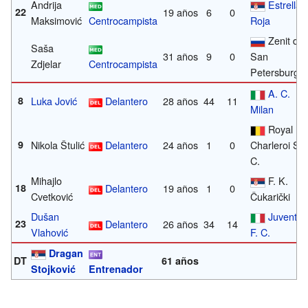
Andrija
Estrella
22
19 años
6
0
Maksimović
Centrocampista
Roja
Zenit de
Saša
31 años
9
0
San
Zdjelar
Centrocampista
Petersburgo
A. C.
8
Luka Jović
Delantero
28 años
44
11
Milan
Royal
9
Nikola Štulić
Delantero
24 años
1
0
Charleroi S.
C.
Mihajlo
F. K.
18
Delantero
19 años
1
0
Cvetković
Čukarički
Dušan
Juventus
23
Delantero
26 años
34
14
Vlahović
F. C.
Dragan
DT
61 años
Stojković
Entrenador