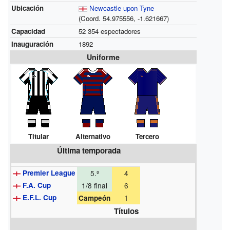
Ubicación
Newcastle upon Tyne
(Coord.
54.975556,
-1.621667
)
Capacidad
52 354 espectadores
Inauguración
1892
Uniforme
Titular
Alternativo
Tercero
Última temporada
Premier League
5.º
4
F.A. Cup
1/8 final
6
E.F.L. Cup
1
Campeón
Títulos