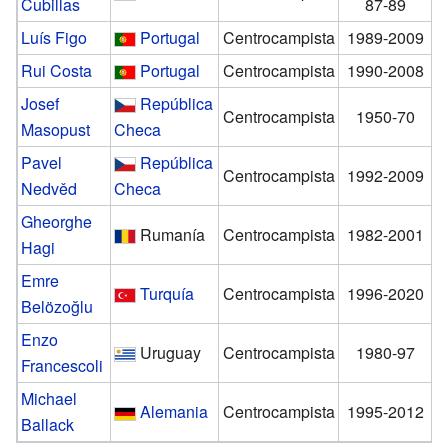
Cubillas
87-89
Luís Figo
Portugal
Centrocampista
1989-2009
Rui Costa
Portugal
Centrocampista
1990-2008
Josef
República
Centrocampista
1950-70
Masopust
Checa
Pavel
República
Centrocampista
1992-2009
Nedvěd
Checa
Gheorghe
Rumanía
Centrocampista
1982-2001
Hagi
Emre
Turquía
Centrocampista
1996-2020
Belözoğlu
Enzo
Uruguay
Centrocampista
1980-97
Francescoli
Michael
Alemania
Centrocampista
1995-2012
Ballack