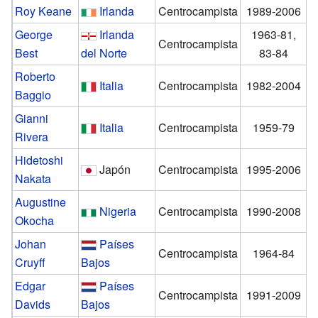
Roy Keane
Irlanda
Centrocampista
1989-2006
George
Irlanda
1963-81,
Centrocampista
Best
del Norte
83-84
Roberto
Italia
Centrocampista
1982-2004
Baggio
Gianni
Italia
Centrocampista
1959-79
Rivera
Hidetoshi
Japón
Centrocampista
1995-2006
Nakata
Augustine
Nigeria
Centrocampista
1990-2008
Okocha
Johan
Países
Centrocampista
1964-84
Cruyff
Bajos
Edgar
Países
Centrocampista
1991-2009
Davids
Bajos