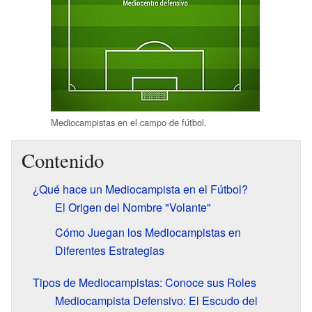
Mediocampistas en el campo de fútbol.
Contenido
¿Qué hace un Mediocampista en el Fútbol?
El Origen del Nombre "Volante"
Cómo Juegan los Mediocampistas en
Diferentes Estrategias
Tipos de Mediocampistas: Conoce sus Roles
Mediocampista Defensivo: El Escudo del