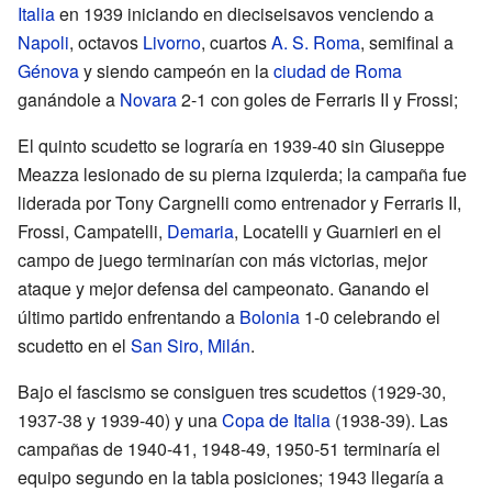
Italia
en 1939 iniciando en dieciseisavos venciendo a
Napoli
, octavos
Livorno
, cuartos
A. S. Roma
, semifinal a
Génova
y siendo campeón en la
ciudad de Roma
ganándole a
Novara
2-1 con goles de Ferraris II y
Frossi
;
El quinto scudetto se lograría en 1939-40 sin Giuseppe
Meazza lesionado de su pierna izquierda; la campaña fue
liderada por Tony Cargnelli como entrenador y Ferraris II,
Frossi, Campatelli,
Demaria
, Locatelli y
Guarnieri
en el
campo de juego terminarían con más victorias, mejor
ataque y mejor defensa del campeonato. Ganando el
último partido enfrentando a
Bolonia
1-0 celebrando el
scudetto en el
San Siro, Milán
.
Bajo el fascismo se consiguen tres scudettos (1929-30,
1937-38 y 1939-40) y una
Copa de Italia
(1938-39). Las
campañas de 1940-41, 1948-49, 1950-51 terminaría el
equipo segundo en la tabla posiciones; 1943 llegaría a