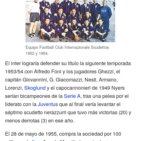
Equipo Football Club Internazionale Scudettos
1953 y 1954.
El inter lograría defender su título la siguiente temporada
1953/54 con Alfredo Foni y los jugadores Ghezzi, el
capitán Giovannini, G. Giacomazzi, Nesti,
Armano
,
Lorenzi,
Skoglund
y el capocannonieri de 1949
Nyers
serían bicampeones de la
Serie A
, tras una pelea por el
liderato con la
Juventus
que al final vería levantar el
séptimo scudetto nerazzurri que tuvo más victorias (20) y
menos derrotas (3) en ese año.
El 28 de mayo de 1955, compra la sociedad por 100