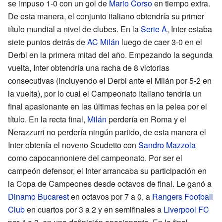
se impuso 1-0 con un gol de
Mario Corso
en tiempo extra.
De esta manera, el conjunto italiano obtendría su primer
título mundial a nivel de clubes. En la
Serie A
, Inter estaba
siete puntos detrás de
AC Milán
luego de caer 3-0 en el
Derbi en la primera mitad del año. Empezando la segunda
vuelta, Inter obtendría una racha de 8 victorias
consecutivas (incluyendo el Derbi ante el Milán por 5-2 en
la vuelta), por lo cual el Campeonato Italiano tendría un
final apasionante en las últimas fechas en la pelea por el
título. En la recta final,
Milán
perdería en Roma y el
Nerazzurri no perdería ningún partido, de esta manera el
Inter obtenía el noveno Scudetto con
Sandro Mazzola
como capocannoniere del campeonato. Por ser el
campeón defensor, el Inter arrancaba su participación en
la Copa de Campeones desde octavos de final. Le ganó a
Dinamo Bucarest
en octavos por 7 a 0, a
Rangers Football
Club
en cuartos por 3 a 2 y en semifinales a
Liverpool FC