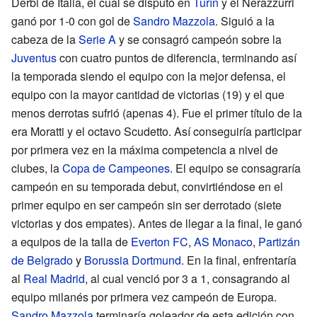
Derbi de Italia, el cual se disputó en
Turín
y el Nerazzurri
ganó por 1-0 con gol de
Sandro Mazzola
. Siguió a la
cabeza de la
Serie A
y se consagró campeón sobre la
Juventus
con cuatro puntos de diferencia, terminando así
la temporada siendo el equipo con la mejor defensa, el
equipo con la mayor cantidad de victorias (19) y el que
menos derrotas sufrió (apenas 4). Fue el primer título de la
era Moratti y el octavo Scudetto. Así conseguiría participar
por primera vez en la máxima competencia a nivel de
clubes, la
Copa de Campeones
. El equipo se consagraría
campeón en su temporada debut, convirtiéndose en el
primer equipo en ser campeón sin ser derrotado (siete
victorias y dos empates). Antes de llegar a la final, le ganó
a equipos de la talla de
Everton FC
,
AS Monaco
,
Partizán
de Belgrado
y
Borussia Dortmund
. En la final, enfrentaría
al
Real Madrid
, al cual venció por 3 a 1, consagrando al
equipo milanés por primera vez campeón de Europa.
Sandro Mazzola
terminaría goleador de esta edición con