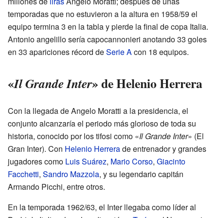
millones de
liras
Angelo Moratti; después de unas
temporadas que no estuvieron a la altura en 1958/59 el
equipo termina 3 en la tabla y pierde la final de copa Italia.
Antonio angelillo sería capocannonieri anotando 33 goles
en 33 apariciones récord de
Serie A
con 18 equipos.
«
» de Helenio Herrera
Il Grande Inter
Con la llegada de Angelo Moratti a la presidencia, el
conjunto alcanzaría el periodo más glorioso de toda su
historia, conocido por los tifosi como «
Il Grande Inter
» (El
Gran Inter). Con
Helenio Herrera
de entrenador y grandes
jugadores como
Luis Suárez
,
Mario Corso
,
Giacinto
Facchetti
,
Sandro Mazzola
, y su legendario capitán
Armando Picchi, entre otros.
En la temporada 1962/63, el Inter llegaba como líder al