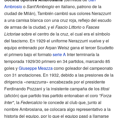
Ambrosio
o
Sant'Ambrogio
en italiano, patrono de la
ciudad de Milán), También cambió sus colores Nerazzurri
a una camisa blanca con una cruz roja, reflejo del escudo
de armas de la ciudad, y el
Fascio Littorio
o
Fasces
Lictoriae
sobre el centro de la cruz, el cual era el símbolo
del fascismo. En 1929 el uniforme Nerazzurri vuelve y el
equipo entrenado por Arpan Weisz gana el tercer Scudetto
el primero bajo el formato
serie A
Inter terminaría la
temporada 1929/30 primero en 34 partidos, marcando 85
goles y
Giuseppe Meazza
como goleador del campeonato
con 31 anotaciones. En 1932, debido a las presiones de la
dirigencia
«nerazzurra»
encabezada por el presidente
Ferdinando Pozzani y la insistente campaña de los
tifosi
(afición) que partido tras partido entonaban el coro
"Forza
Inter"
, la
Federcalcio
le concede al club que, junto al
nombre Ambrosiana, se colocara algo representativo a la
historia del equipo, por lo que el equipo pasó a llamarse