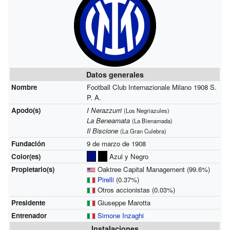
Datos generales
Nombre
Football Club Internazionale Milano 1908 S.
P. A.
Apodo(s)
I Nerazzurri
(Los Negriazules)
La Beneamata
(La Bienamada)
Il Biscione
(La Gran Culebra)
Fundación
9 de marzo de 1908
Color(es)
Azul y Negro
Propietario(s)
Oaktree Capital Management (99.6%)
Pirelli
(0.37%)
Otros accionistas (0.03%)
Presidente
Giuseppe Marotta
Entrenador
Simone Inzaghi
Instalaciones