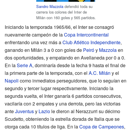
Sandro Mazzola
defendió toda su
carrera los colores del Inter de
Milán con 160 goles y 565 partidos.
Iniciando la temporada 1965/66, el Inter se consagró
nuevamente campeón de la
Copa Intercontinental
enfrentando una vez más a
Club Atlético Independiente
,
ganando en Milán 3 a 0 con goles de
Peiró
y
Mazzola
en
dos oportunidades, y empatando en Avellaneda por 0 a 0.
En la
Serie A
, dominaría desde la fecha 9 hasta el final de
la primera parte de la temporada, con el
A.C. Milán
y el
Napoli
como inmediatos perseguidores, que lo seguían en
segundo y tercer lugar respectivamente. Iniciando la
segunda vuelta, el Inter ganaría 6 partidos consecutivos,
vacilaría con 2 empates y una derrota, pero las victorias
ante
Juventus
y
Lazio
le dieron al Nerazzurri su décimo
Scudetto, obteniendo la estrella dorada de Italia que se
otorga cada 10 títulos de liga. En la
Copa de Campeones
,