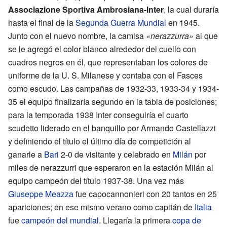
Associazione Sportiva Ambrosiana-Inter
, la cual duraría
hasta el final de la
Segunda Guerra Mundial
en 1945.
Junto con el nuevo nombre, la camisa
«nerazzurra»
al que
se le agregó el color blanco alrededor del cuello con
cuadros negros en él, que representaban los colores de
uniforme de la U. S. Milanese y contaba con el Fasces
como escudo. Las campañas de 1932-33, 1933-34 y 1934-
35 el equipo finalizaría segundo en la tabla de posiciones;
para la temporada 1938 Inter conseguiría el cuarto
scudetto liderado en el banquillo por Armando Castellazzi
y definiendo el título el último día de competición al
ganarle a
Bari
2-0 de visitante y celebrado en
Milán
por
miles de nerazzurri que esperaron en la estación Milán al
equipo campeón del título 1937-38. Una vez más
Giuseppe Meazza
fue capocannonieri con 20 tantos en 25
apariciones; en ese mismo verano como capitán de
Italia
fue
campeón del mundial
. Llegaría la primera
copa de