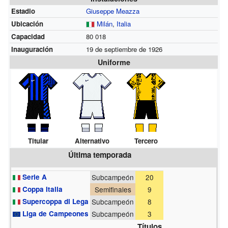
Estadio
Giuseppe Meazza
Ubicación
Milán
,
Italia
Capacidad
80 018
Inauguración
19 de septiembre de 1926
Uniforme
Titular
Alternativo
Tercero
Última temporada
Serie A
Subcampeón
20
Coppa Italia
Semifinales
9
Supercoppa di Lega
Subcampeón
8
Liga de Campeones
Subcampeón
3
Títulos