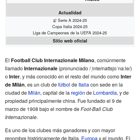
Actualidad
Serie A 2024-25
Copa Italia 2024-25
Liga de Campeones de la UEFA 2024-25
Sitio web oficial
El
Football Club Internazionale Milano
, comúnmente
llamado
Internazionale
(
pronunciado
/ˌinternattsjoˈnaːle/
)
o
Inter
, y más conocido en el resto del mundo como
Inter
de Milán
, es un club de
fútbol
de
Italia
con sede en la
ciudad de
Milán
, capital de la
región
de
Lombardía
, y de
propiedad principalmente china. Fue fundado el 9 de
marzo de 1908 bajo el nombre de
Foot-Ball Club
Internazionale
.
Es uno de los clubes más ganadores y con mayor
renombre históricamente de Italia,
Europa
y el mundo. El