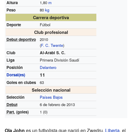
Altura
1,80
m
Peso
80
kg
Carrera deportiva
Deporte
Fútbol
Club profesional
Debut deportivo
2010
(
F. C. Twente
)
Club
Al-Arabi S. C.
Liga
Primera División Saudí
Posición
Delantero
11
Dorsal(es)
Goles en clubes
63
Selección nacional
Selección
Países Bajos
Debut
6 de febrero de 2013
Part.
(goles)
1 (0)
Ola John
es un futbolista que nació en Zwedru,
Liberia
, el