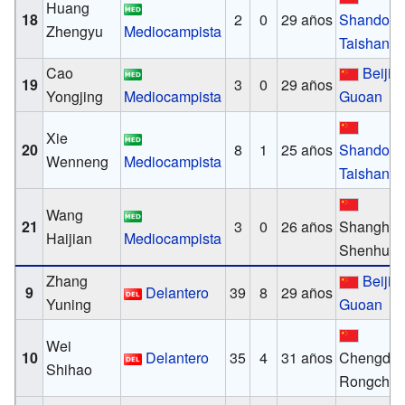
Huang
18
2
0
29 años
Shandon
Zhengyu
Mediocampista
Taishan
Cao
Beijin
19
3
0
29 años
Yongjing
Mediocampista
Guoan
Xie
20
8
1
25 años
Shandon
Wenneng
Mediocampista
Taishan
Wang
21
3
0
26 años
Shanghái
Haijian
Mediocampista
Shenhua
Zhang
Beijin
9
Delantero
39
8
29 años
Yuning
Guoan
Wei
10
Delantero
35
4
31 años
Chengdu
Shihao
Rongche