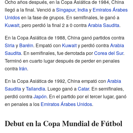
Ocho años después, en la Copa Asiática de 1984, China
llegó a la final. Venció a
Singapur
,
India
y
Emiratos Árabes
Unidos
en la fase de grupos. En semifinales, le ganó a
Kuwait
, pero perdió la final 2 a 0 contra
Arabia Saudita
.
En la Copa Asiática de 1988, China ganó partidos contra
Siria
y
Baréin
. Empató con
Kuwait
y perdió contra
Arabia
Saudita
. En semifinales, fue derrotada por
Corea del Sur
.
Terminó en cuarto lugar después de perder en penales
contra
Irán
.
En la Copa Asiática de 1992, China empató con
Arabia
Saudita
y
Tailandia
. Luego ganó a
Catar
. En semifinales,
perdió contra
Japón
. En el partido por el tercer lugar, ganó
en penales a los
Emiratos Árabes Unidos
.
Debut en la Copa Mundial de Fútbol