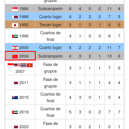
grupos
1984
Subcampeón
6
4
0
2
11
4
1988
Cuarto lugar
6
2
2
2
7
5
1992
Tercer lugar
5
1
3
1
6
6
Cuartos de
1996
4
1
0
3
6
7
final
2000
Cuarto lugar
6
2
2
2
11
7
2004
Subcampeón
6
3
2
1
13
6
Fase de
3
1
1
1
7
6
grupos
2007
Fase de
2011
3
1
1
1
4
4
grupos
Cuartos de
2015
4
3
0
1
5
4
final
Cuartos de
2019
5
3
0
2
7
7
final
Fase de
2023
3
0
2
1
0
1