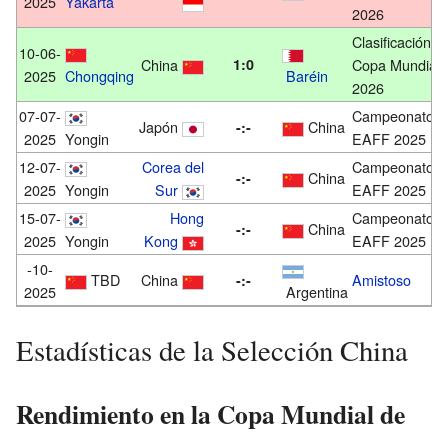
2025
Yakarta
2026
Clasificación
10-06-
China
1:0
Copa Mundial
2025
Chongqing
Baréin
2026
07-07-
Campeonato
Japón
China
-:-
2025
Yongin
EAFF 2025
12-07-
Corea del
Campeonato
China
-:-
2025
Yongin
Sur
EAFF 2025
15-07-
Hong
Campeonato
China
-:-
2025
Yongin
Kong
EAFF 2025
-10-
TBD
China
Amistoso
-:-
2025
Argentina
Estadísticas de la Selección China
Rendimiento en la Copa Mundial de