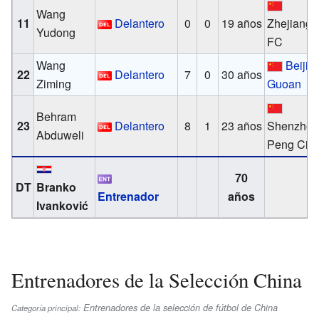
Wang
11
Delantero
0
0
19 años
Zhejiang
Yudong
FC
Wang
Beijin
22
Delantero
7
0
30 años
Ziming
Guoan
Behram
23
Delantero
8
1
23 años
Shenzhe
Abduweli
Peng City
70
DT
Branko
Entrenador
años
Ivanković
Entrenadores de la Selección China
Entrenadores de la selección de fútbol de China
Categoría principal: