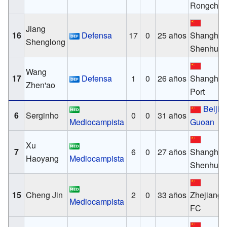
Rongche
Jiang
16
Defensa
17
0
25 años
Shanghái
Shenglong
Shenhua
Wang
17
Defensa
1
0
26 años
Shanghai
Zhen'ao
Port
Beijin
6
Serginho
0
0
31 años
Mediocampista
Guoan
Xu
7
6
0
27 años
Shanghái
Haoyang
Mediocampista
Shenhua
15
Cheng Jin
2
0
33 años
Zhejiang
Mediocampista
FC