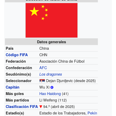
Datos generales
China
País
CHN
Código FIFA
Asociación China de Fútbol
Federación
AFC
Confederación
Seudónimo(s)
Los dragones
Dejan Djurdjevic
(desde 2025)
Seleccionador
Wu Xi
Capitán
Hao Haidong
(41)
Más goles
Li Weifeng (112)
Más partidos
94.º (abril de 2025)
Clasificación FIFA
Estadio de los Trabajadores,
Pekín
Estadio(s)