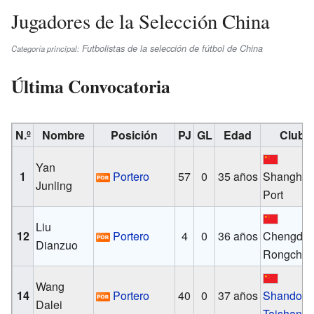
Jugadores de la Selección China
Futbolistas de la selección de fútbol de China
Categoría principal:
Última Convocatoria
N.º
Nombre
Posición
PJ
GL
Edad
Club
Yan
1
Portero
57
0
35 años
Shanghai
Junling
Port
Liu
12
Portero
4
0
36 años
Chengdu
Dianzuo
Rongche
Wang
14
Portero
40
0
37 años
Shandon
Dalei
Taishan