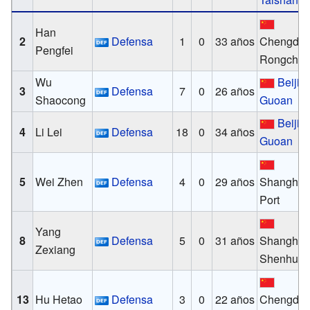
Han
2
Defensa
1
0
33 años
Chengdu
Pengfei
Rongche
Wu
Beijin
3
Defensa
7
0
26 años
Shaocong
Guoan
Beijin
4
Li Lei
Defensa
18
0
34 años
Guoan
5
Wei Zhen
Defensa
4
0
29 años
Shanghai
Port
Yang
8
Defensa
5
0
31 años
Shanghái
Zexiang
Shenhua
13
Hu Hetao
Defensa
3
0
22 años
Chengdu