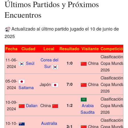
Últimos Partidos y Próximos
Encuentros
Actualizado al último partido jugado el 10 de junio de
2025
Fecha
Ciudad
Local
Resultado
Visitante
Competición
Clasificación
11-06-
Corea del
Seúl
1:0
China
Copa Mundial
2024
Sur
2026
Clasificación
05-09-
Japón
7:0
China
Copa Mundial
2024
Saitama
2026
Clasificación
10-09-
Dalian
China
1:2
Arabia
Copa Mundial
2024
Saudita
2026
Clasificación
10-10-
Australia
3:1
China
Copa Mundial