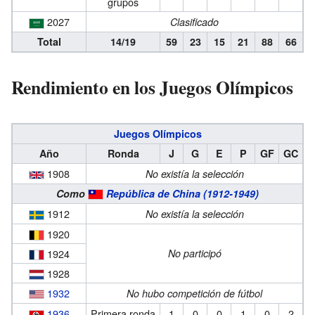
grupos
2027
Clasificado
Total
14/19
59
23
15
21
88
66
Rendimiento en los Juegos Olímpicos
Juegos Olímpicos
Año
Ronda
J
G
E
P
GF
GC
1908
No existía la selección
Como
República de China (1912-1949)
1912
No existía la selección
1920
1924
No participó
1928
1932
No hubo competición de fútbol
1936
Primera ronda
1
0
0
1
0
2