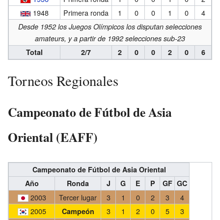
1948
Primera ronda
1
0
0
1
0
4
Desde 1952 los Juegos Olímpicos los disputan selecciones
amateurs, y a partir de 1992 selecciones sub-23
Total
2/7
2
0
0
2
0
6
Torneos Regionales
Campeonato de Fútbol de Asia
Oriental (EAFF)
Campeonato de Fútbol de Asia Oriental
Año
Ronda
J
G
E
P
GF
GC
2003
Tercer lugar
3
1
0
2
3
4
2005
3
1
2
0
5
3
Campeón