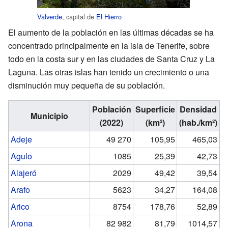
Valverde
, capital de
El Hierro
El aumento de la población en las últimas décadas se ha
concentrado principalmente en la isla de Tenerife, sobre
todo en la costa sur y en las ciudades de Santa Cruz y La
Laguna. Las otras islas han tenido un crecimiento o una
disminución muy pequeña de su población.
Población
Superficie
Densidad
Municipio
(2022)
(km²)
(hab./km²)
Adeje
49 270
105,95
465,03
Agulo
1085
25,39
42,73
Alajeró
2029
49,42
39,54
Arafo
5623
34,27
164,08
Arico
8754
178,76
52,89
Arona
82 982
81,79
1014,57