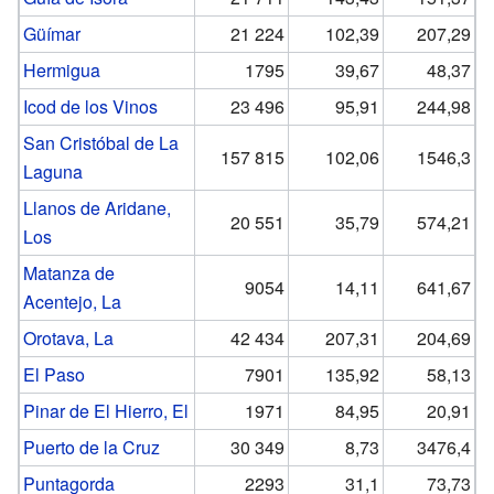
Güímar
21 224
102,39
207,29
Hermigua
1795
39,67
48,37
Icod de los Vinos
23 496
95,91
244,98
San Cristóbal de La
157 815
102,06
1546,3
Laguna
Llanos de Aridane,
20 551
35,79
574,21
Los
Matanza de
9054
14,11
641,67
Acentejo, La
Orotava, La
42 434
207,31
204,69
El Paso
7901
135,92
58,13
Pinar de El Hierro, El
1971
84,95
20,91
Puerto de la Cruz
30 349
8,73
3476,4
Puntagorda
2293
31,1
73,73