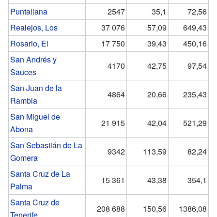
Puntallana
2547
35,1
72,56
Realejos, Los
37 076
57,09
649,43
Rosario, El
17 750
39,43
450,16
San Andrés y
4170
42,75
97,54
Sauces
San Juan de la
4864
20,66
235,43
Rambla
San Miguel de
21 915
42,04
521,29
Abona
San Sebastián de La
9342
113,59
82,24
Gomera
Santa Cruz de La
15 361
43,38
354,1
Palma
Santa Cruz de
208 688
150,56
1386,08
Tenerife