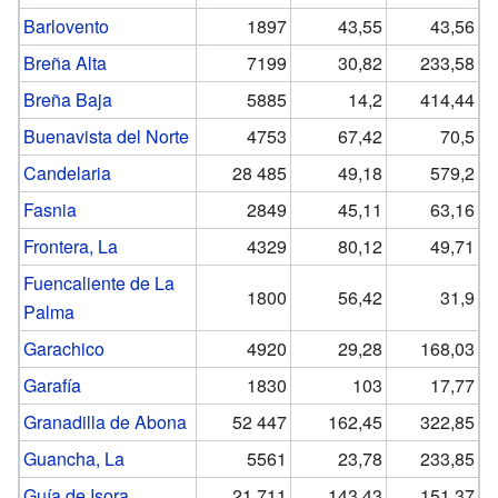
Barlovento
1897
43,55
43,56
Breña Alta
7199
30,82
233,58
Breña Baja
5885
14,2
414,44
Buenavista del Norte
4753
67,42
70,5
Candelaria
28 485
49,18
579,2
Fasnia
2849
45,11
63,16
Frontera, La
4329
80,12
49,71
Fuencaliente de La
1800
56,42
31,9
Palma
Garachico
4920
29,28
168,03
Garafía
1830
103
17,77
Granadilla de Abona
52 447
162,45
322,85
Guancha, La
5561
23,78
233,85
Guía de Isora
21 711
143,43
151,37