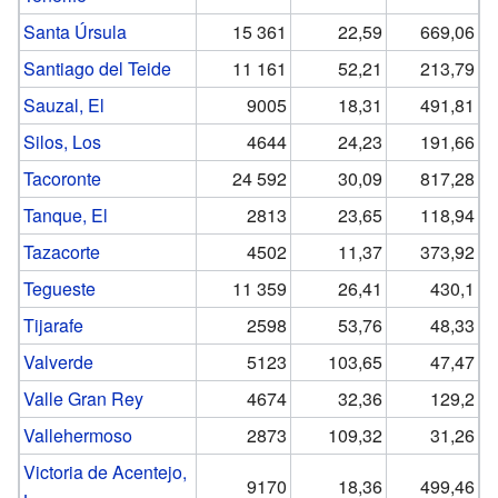
Santa Úrsula
15 361
22,59
669,06
Santiago del Teide
11 161
52,21
213,79
Sauzal, El
9005
18,31
491,81
Silos, Los
4644
24,23
191,66
Tacoronte
24 592
30,09
817,28
Tanque, El
2813
23,65
118,94
Tazacorte
4502
11,37
373,92
Tegueste
11 359
26,41
430,1
Tijarafe
2598
53,76
48,33
Valverde
5123
103,65
47,47
Valle Gran Rey
4674
32,36
129,2
Vallehermoso
2873
109,32
31,26
Victoria de Acentejo,
9170
18,36
499,46