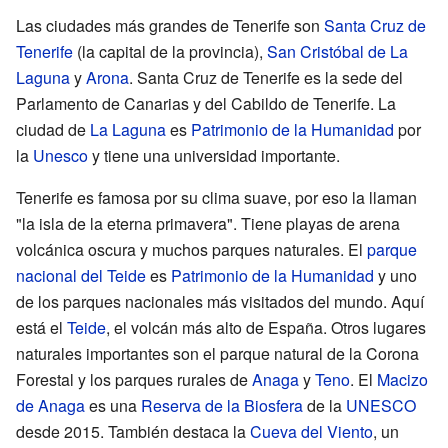
Las ciudades más grandes de Tenerife son
Santa Cruz de
Tenerife
(la capital de la provincia),
San Cristóbal de La
Laguna
y
Arona
. Santa Cruz de Tenerife es la sede del
Parlamento de Canarias y del Cabildo de Tenerife. La
ciudad de
La Laguna
es
Patrimonio de la Humanidad
por
la
Unesco
y tiene una universidad importante.
Tenerife es famosa por su clima suave, por eso la llaman
"la isla de la eterna primavera". Tiene playas de arena
volcánica oscura y muchos parques naturales. El
parque
nacional del Teide
es
Patrimonio de la Humanidad
y uno
de los parques nacionales más visitados del mundo. Aquí
está el
Teide
, el volcán más alto de España. Otros lugares
naturales importantes son el parque natural de la Corona
Forestal y los parques rurales de
Anaga
y
Teno
. El
Macizo
de Anaga
es una
Reserva de la Biosfera
de la
UNESCO
desde 2015. También destaca la
Cueva del Viento
, un