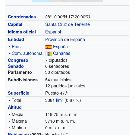
28°10′00″N
17°20′00″O
Coordenadas
Santa Cruz de Tenerife
Capital
Español
Idioma oficial
Provincia
de
España
Entidad
•
País
España
•
Com. autónoma
Canarias
7 diputados
Congreso
6 senadores
Senado
30 diputados
Parlamento
54 municipios
Subdivisiones
12 partidos judiciales
Puesto 47.º
Superficie
• Total
3381
km²
(0,67 %)
Altitud
• Media
119,75 m s. n. m.
• Máxima
3718 m s. n. m.
• Mínima
0 m s. n. m.
Puesto 14.º
Población
(2023)