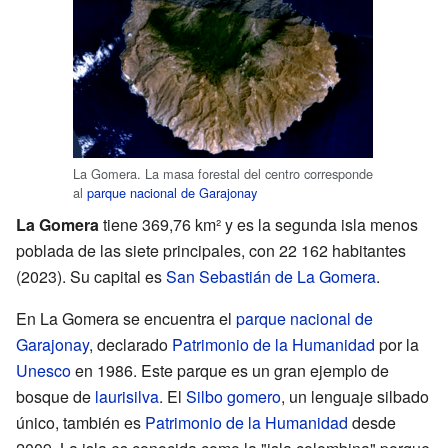
La Gomera. La masa forestal del centro corresponde
al
parque nacional de Garajonay
La Gomera
tiene 369,76 km² y es la segunda isla menos
poblada de las siete principales, con 22 162 habitantes
(2023). Su capital es
San Sebastián de La Gomera
.
En La Gomera se encuentra el
parque nacional de
Garajonay
, declarado
Patrimonio de la Humanidad
por la
Unesco
en 1986. Este parque es un gran ejemplo de
bosque de
laurisilva
. El
Silbo gomero
, un lenguaje silbado
único, también es
Patrimonio de la Humanidad
desde