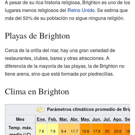
A pesar de su rica historia religiosa, Brighton es uno de los
lugares menos religiosos del
Reino Unido
. Se estima que
más del 50% de su población no sigue ninguna religión.
Playas de Brighton
Cerca de la orilla del mar, hay una gran variedad de
restaurantes, clubes, bares y otras atracciones. A
diferencia de la mayoría de las playas, la de Brighton no
tiene arena, sino que está formada por piedrecillas.
Clima en Brighton
Parámetros climáticos promedio de Brig
Mes
Ene.
Feb.
Mar.
Abr.
May.
Jun.
Jul.
Ago.
Sep.
Temp. máx.
7.8
7.8
9.4
11.7
15.6
17.8
20
20.6
18.3
media (°C)