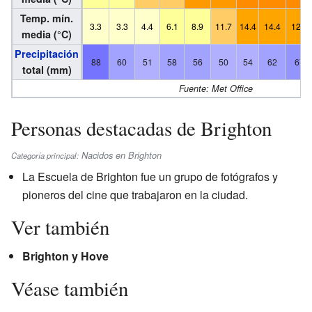
Temp. mín.
3.3
3.3
4.4
6.1
8.9
11.7
14.4
14.4
12.2
media (°C)
Precipitación
88
60
51
58
56
50
54
62
67
total (mm)
Fuente: Met Office
Personas destacadas de Brighton
Nacidos en Brighton
Categoría principal:
La Escuela de Brighton fue un grupo de fotógrafos y
pioneros del cine que trabajaron en la ciudad.
Ver también
Brighton y Hove
Véase también