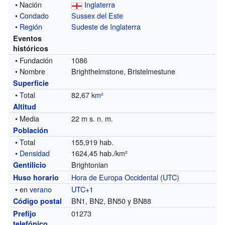
• Nación
Inglaterra
•
Condado
Sussex del Este
•
Región
Sudeste de Inglaterra
Eventos
históricos
• Fundación
1086
• Nombre
Brighthelmstone, Bristelmestune
Superficie
• Total
82,67
km²
Altitud
• Media
22 m s. n. m.
Población
• Total
155,919 hab.
•
Densidad
1624,45 hab./km²
Brightonian
Gentilicio
Hora de Europa Occidental
(
UTC
)
Huso horario
• en
verano
UTC+1
BN1, BN2, BN50 y BN88
Código postal
01273
Prefijo
telefónico