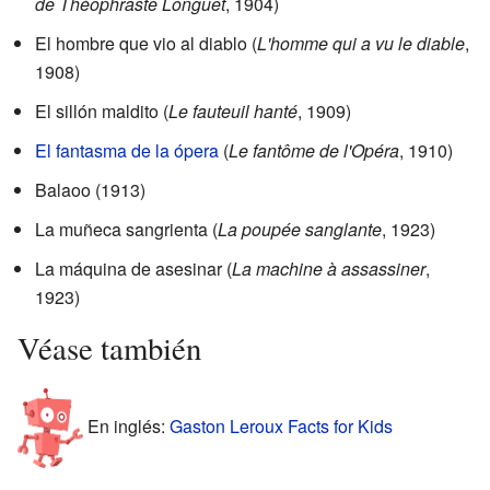
de Théophraste Longuet
, 1904)
El hombre que vio al diablo (
L'homme qui a vu le diable
,
1908)
El sillón maldito (
Le fauteuil hanté
, 1909)
El fantasma de la ópera
(
Le fantôme de l'Opéra
, 1910)
Balaoo (1913)
La muñeca sangrienta (
La poupée sanglante
, 1923)
La máquina de asesinar (
La machine à assassiner
,
1923)
Véase también
En inglés:
Gaston Leroux Facts for Kids