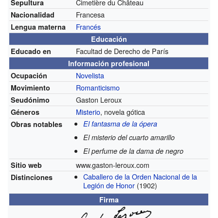
Cimetière du Château
Sepultura
Francesa
Nacionalidad
Francés
Lengua materna
Educación
Facultad de Derecho de París
Educado en
Información profesional
Novelista
Ocupación
Romanticismo
Movimiento
Gaston Leroux
Seudónimo
Misterio
, novela gótica
Géneros
El fantasma de la ópera
Obras notables
El misterio del cuarto amarillo
El perfume de la dama de negro
www.gaston-leroux.com
Sitio web
Caballero de la Orden Nacional de la
Distinciones
Legión de Honor
(1902)
Firma