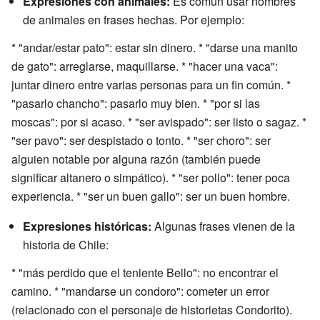
Expresiones con animales:
Es común usar nombres
de animales en frases hechas. Por ejemplo:
* "andar/estar pato": estar sin dinero. * "darse una manito
de gato": arreglarse, maquillarse. * "hacer una vaca":
juntar dinero entre varias personas para un fin común. *
"pasarlo chancho": pasarlo muy bien. * "por si las
moscas": por si acaso. * "ser avispado": ser listo o sagaz. *
"ser pavo": ser despistado o tonto. * "ser choro": ser
alguien notable por alguna razón (también puede
significar altanero o simpático). * "ser pollo": tener poca
experiencia. * "ser un buen gallo": ser un buen hombre.
Expresiones históricas:
Algunas frases vienen de la
historia de Chile:
* "más perdido que el teniente Bello": no encontrar el
camino. * "mandarse un condoro": cometer un error
(relacionado con el personaje de historietas Condorito).