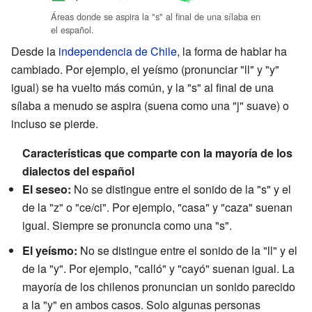
Áreas donde se aspira la "s" al final de una sílaba en
el español.
Desde la
independencia de Chile
, la forma de hablar ha
cambiado. Por ejemplo, el yeísmo (pronunciar "ll" y "y"
igual) se ha vuelto más común, y la "s" al final de una
sílaba a menudo se aspira (suena como una "j" suave) o
incluso se pierde.
Características que comparte con la mayoría de los
dialectos del español
El seseo:
No se distingue entre el sonido de la "s" y el
de la "z" o "ce/ci". Por ejemplo, "casa" y "caza" suenan
igual. Siempre se pronuncia como una "s".
El yeísmo:
No se distingue entre el sonido de la "ll" y el
de la "y". Por ejemplo, "calló" y "cayó" suenan igual. La
mayoría de los chilenos pronuncian un sonido parecido
a la "y" en ambos casos. Solo algunas personas