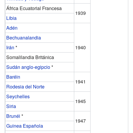
África Ecuatorial Francesa
1939
Libia
Adén
Bechuanalandia
Irán
*
1940
Somalilandia Británica
Sudán anglo-egipcio
*
Baréin
1941
Rodesia del Norte
Seychelles
1945
Siria
Brunéi
*
1947
Guinea Española