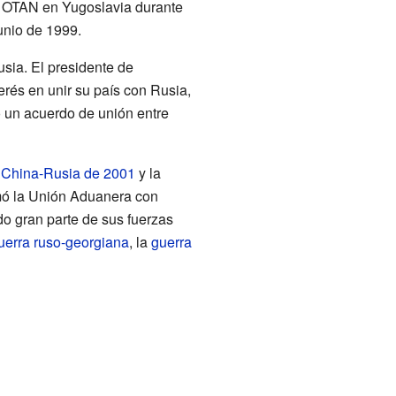
a OTAN en Yugoslavia durante
unio de 1999.
usia. El presidente de
terés en unir su país con Rusia,
ó un acuerdo de unión entre
 China-Rusia de 2001
y la
mó la Unión Aduanera con
o gran parte de sus fuerzas
uerra ruso-georgiana
, la
guerra