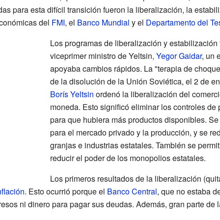
s para esta difícil transición fueron la liberalización, la estabil
 económicas del
FMI
, el
Banco Mundial
y el
Departamento del Te
Los programas de liberalización y estabilización
viceprimer ministro de Yeltsin,
Yegor Gaidar
, un
apoyaba cambios rápidos. La "terapia de choqu
de la disolución de la Unión Soviética, el 2 de e
Borís Yeltsin
ordenó la liberalización del comercio
moneda. Esto significó eliminar los controles de 
para que hubiera más productos disponibles. Se 
para el mercado privado y la producción, y se red
granjas e industrias estatales. También se permi
reducir el poder de los monopolios estatales.
Los primeros resultados de la liberalización (quit
nflación
. Esto ocurrió porque el
Banco Central
, que no estaba d
ngresos ni dinero para pagar sus deudas. Además, gran parte de l