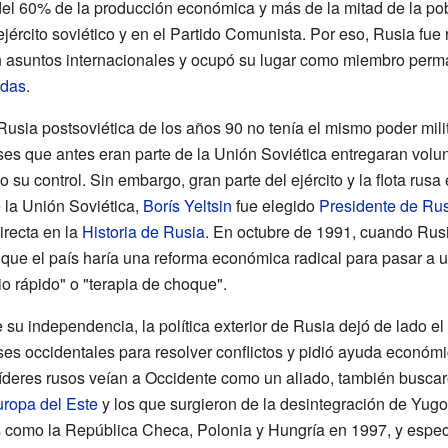
del 60% de la producción económica y más de la mitad de la po
 ejército soviético y en el Partido Comunista. Por eso, Rusia fu
 asuntos internacionales y ocupó su lugar como miembro perm
idas
.
Rusia postsoviética de los años 90 no tenía el mismo poder milit
es que antes eran parte de la Unión Soviética entregaran volu
 su control. Sin embargo, gran parte del ejército y la flota ru
 la Unión Soviética,
Borís Yeltsin
fue elegido
Presidente de Ru
irecta en la
Historia de Rusia
. En octubre de 1991, cuando Rusi
 que el país haría una reforma económica radical para pasar a 
 rápido" o "terapia de choque".
 su independencia, la política exterior de Rusia dejó de lado e
ses occidentales para resolver conflictos y pidió ayuda económ
líderes rusos veían a Occidente como un aliado, también busca
ropa del Este
y los que surgieron de la desintegración de Yugo
 como la República Checa, Polonia y Hungría en 1997, y espe