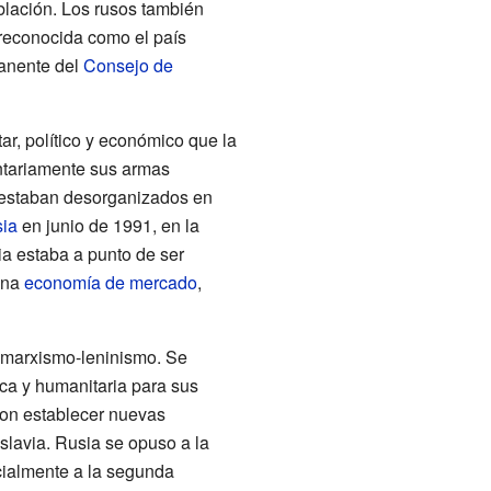
blación. Los rusos también
e reconocida como el país
anente del
Consejo de
ar, político y económico que la
ntariamente sus armas
sa estaban desorganizados en
sia
en junio de 1991, en la
a estaba a punto de ser
una
economía de mercado
,
l marxismo-leninismo. Se
ica y humanitaria para sus
ron establecer nuevas
slavia. Rusia se opuso a la
cialmente a la segunda