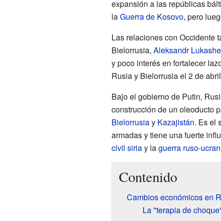
expansión a las repúblicas bá
la
Guerra de Kosovo
, pero lue
Las relaciones con Occidente ta
Bielorrusia,
Aleksandr Lukash
y poco interés en fortalecer l
Rusia y Bielorrusia el 2 de abri
Bajo el gobierno de Putin, Rusi
construcción de un oleoducto 
Bielorrusia
y
Kazajistán
. Es el
armadas y tiene una fuerte infl
civil siria
y la
guerra ruso-ucran
Contenido
Cambios económicos en R
La "terapia de choqu