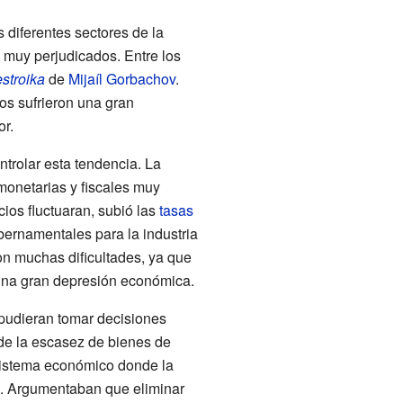
diferentes sectores de la
 muy perjudicados. Entre los
stroika
de
Mijaíl Gorbachov
.
jos sufrieron una gran
or.
ntrolar esta tendencia. La
 monetarias y fiscales muy
cios fluctuaran, subió las
tasas
bernamentales para la industria
on muchas dificultades, ya que
una gran depresión económica.
s pudieran tomar decisiones
 de la escasez de bienes de
sistema económico donde la
os. Argumentaban que eliminar