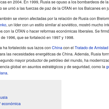
lticas en 2004. En 1999, Rusia se opuso a los bombardeos de l
go se unió a las fuerzas de paz de la OTAN en los Balcanes en j
mbién se vieron afectadas por la relación de Rusia con Bielorr
enko
, un líder con un estilo similar al soviético, mostró mucho in
azos con la OTAN o hacer reformas económicas liberales. Se firm
l de 1996, que se fortaleció en 1997 y 1998.
a ha fortalecido sus lazos con
China
con el
Tratado de Amistad
para las necesidades energéticas de China. Además, Rusia for
 segundo mayor productor de petróleo del mundo, ha modernizad
uencia global en asuntos estratégicos y de seguridad, como la
g
iana
.
usia
e" económica