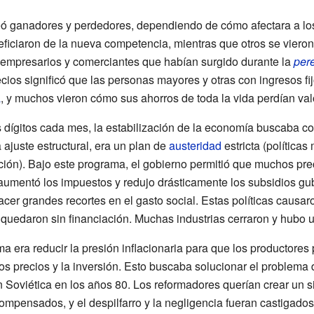
ó ganadores y perdedores, dependiendo de cómo afectara a los 
ficiaron de la nueva competencia, mientras que otros se vieron
empresarios y comerciantes que habían surgido durante la
pere
ecios significó que las personas mayores y otras con ingresos fi
a
, y muchos vieron cómo sus ahorros de toda la vida perdían val
 dígitos cada mes, la estabilización de la economía buscaba co
 ajuste estructural, era un plan de
austeridad
estricta (políticas
lación). Bajo este programa, el gobierno permitió que muchos pre
aumentó los impuestos y redujo drásticamente los subsidios gu
cer grandes recortes en el gasto social. Estas políticas causar
quedaron sin financiación. Muchas industrias cerraron y hubo 
ama era reducir la presión inflacionaria para que los productore
os precios y la inversión. Esto buscaba solucionar el problema
 Soviética en los años 80. Los reformadores querían crear un 
ecompensados, y el despilfarro y la negligencia fueran castigad