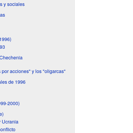
 y sociales
mas
-1996)
993
 Chechenia
por acciones" y los "oligarcas"
ales de 1996
999-2000)
e)
y Ucrania
onflicto