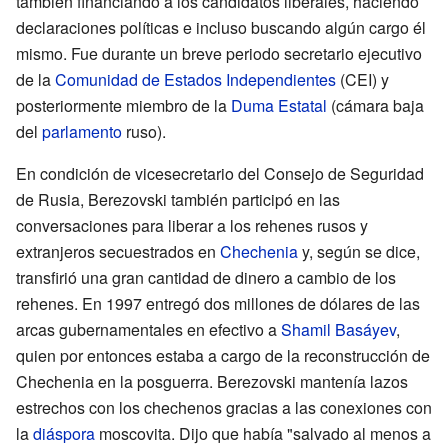
también financiando a los candidatos liberales, haciendo
declaraciones políticas e incluso buscando algún cargo él
mismo. Fue durante un breve periodo secretario ejecutivo
de la
Comunidad de Estados Independientes
(CEI) y
posteriormente miembro de la
Duma Estatal
(cámara baja
del
parlamento
ruso).
En condición de vicesecretario del Consejo de Seguridad
de Rusia, Berezovski también participó en las
conversaciones para liberar a los rehenes rusos y
extranjeros secuestrados en
Chechenia
y, según se dice,
transfirió una gran cantidad de dinero a cambio de los
rehenes. En 1997 entregó dos millones de dólares de las
arcas gubernamentales en efectivo a
Shamil Basáyev
,
quien por entonces estaba a cargo de la reconstrucción de
Chechenia en la posguerra. Berezovski mantenía lazos
estrechos con los chechenos gracias a las conexiones con
la
diáspora
moscovita. Dijo que había "salvado al menos a