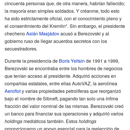
cincuenta personas que, de otra manera, habrían fallecido;
la mayoría eran simples soldados. Y créanme, todo esto
ha sido estrictamente oficial, con el conocimiento pleno y
el consentimiento del Kremlin". Sin embargo, el presidente
checheno
Aslán Masjádov
acusó a Berezovski y al
gobierno ruso de llegar acuerdos secretos con los
secuestradores.
Durante la presidencia de
Borís Yeltsin
de 1991 a 1999,
Berezovski se encontraba entre los hombres de negocios
que tenían acceso al presidente. Adquirió acciones en
compañías estatales, entre ellas AutoVAZ, la aerolínea
Aeroflot
y varias propiedades petrolíferas que reorganizó
bajo el nombre de Sibneft, pagando tan solo una ínfima
fracción del valor nominal de las mismas. Berezovski creó
un banco para financiar sus operaciones y adquirió varios
holdings
mediáticos también. Estos
holdings
proporcionaron un apoyo esencial para la reelección de