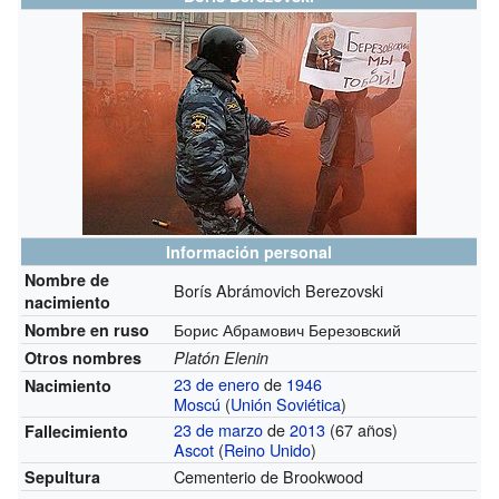
Información personal
Nombre de
Borís Abrámovich Berezovski
nacimiento
Борис Абрамович Березовский
Nombre en ruso
Otros nombres
Platón Elenin
23 de enero
de
1946
Nacimiento
Moscú
(
Unión Soviética
)
23 de marzo
de
2013
(67 años)
Fallecimiento
Ascot
(
Reino Unido
)
Cementerio de Brookwood
Sepultura