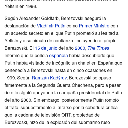
Yeltsin en 1996.
Según Alexander Goldfarb, Berezovski aseguró la
designación de
Vladímir Putin
como
Primer Ministro
con
un acuerdo secreto en el que Putin prometió su lealtad a
Yeltsin y a su círculo de confianza, incluyendo al propio
Berezovski. El
15 de junio
del año
2000
,
The Times
informó que la policía
española
había descubierto que
Putin había visitado de incógnito un chalet en España que
pertenecía a Berezovski hasta en cinco ocasiones en
1999. Según
Ramzán Kadýrov
, Berezovski se opuso
firmemente a la Segunda Guerra Chechena, pero a pesar
de ello siguió apoyando la campaña presidencial de Putin
del año 2000. Sin embargo, posteriormente Putin rompió
el trato, supuestamente al airarse por la cobertura crítica
que la cadena de televisión ORT, propiedad de
Berezvoski, hizo de la explosión del submarino ruso