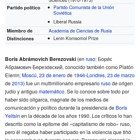
Partido Comunista de la Unión
Partido político
Soviética
Liberal Russia
Academia de Ciencias de Rusia
Miembro de
Lenin Komsomol Prize
Distinciones
Borís Abrámovich Berezovski
(en
ruso
: Бори́с
Абра́мович Березо́вский, conocido también como Platón
Elenin;
Moscú
,
23 de enero
de
1946
-
Londres
,
23 de marzo
de
2013
) fue un multimillonario empresario
ruso
de origen
judío y antiguo
matemático
. Se lo conoce sobre todo por
haber sido oligarca, magnate de los medios de
comunicación y político durante la presidencia de
Borís
Yeltsin
en la década de los años 1990. Los críticos lo han
descrito como la epítome del «capitalismo de robo» ruso,
pero él negaba haber participado en la violencia que tiñó