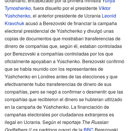
ucraniano, encabezado por la primera ministra
Yuliya
Tymoshenko
, fuera disuelto por el presidente
Víktor
Yúshchenko
, el anterior presidente de Ucrania
Leonid
Kravchuk
acusó a Berezovski de financiar la campaña
electoral presidencial de Yúshchenko y divulgó unas
copias de documentos que mostraban transferencias de
dinero de compañías que, según él, estaban controladas
por Berezovski a compañías controladas por los que
oficialmente apoyaban a Yúschenko. Berezovski confirmó
que se había reunido con los representantes de
Yúshchenko en Londres antes de las elecciones y que
efectivamente hubo transferencias de dinero de sus
compañías, pero se negó a confirmar o desmentir que las
compañías que recibieron el dinero se hubieran utilizado
en la campaña de Yúshchenko. La financiación de
campañas electorales por ciudadanos extranjeros es
ilegal en Ucrania. Según el reportaje
The Russian
Godfathers
(
Los padrinos rusos
) de la
BBC
Berezovski