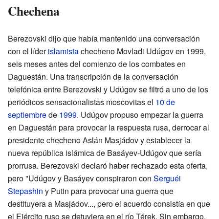
Chechena
Berezovski dijo que había mantenido una conversación
con el líder
islamista
checheno Movladi Udúgov en 1999,
seis meses antes del comienzo de los combates en
Daguestán. Una transcripción de la conversación
telefónica entre Berezovski y Udúgov se filtró a uno de los
periódicos sensacionalistas moscovitas el
10 de
septiembre
de
1999
. Udúgov propuso empezar la guerra
en Daguestán para provocar la respuesta rusa, derrocar al
presidente checheno Aslán Masjádov y establecer la
nueva república islámica de Basáyev-Udúgov que sería
prorrusa. Berezovski declaró haber rechazado esta oferta,
pero "Udúgov y Basáyev conspiraron con
Serguéi
Stepashin
y Putin para provocar una guerra que
destituyera a Masjádov..., pero el acuerdo consistía en que
el Ejército ruso se detuviera en el río Térek. Sin embargo,