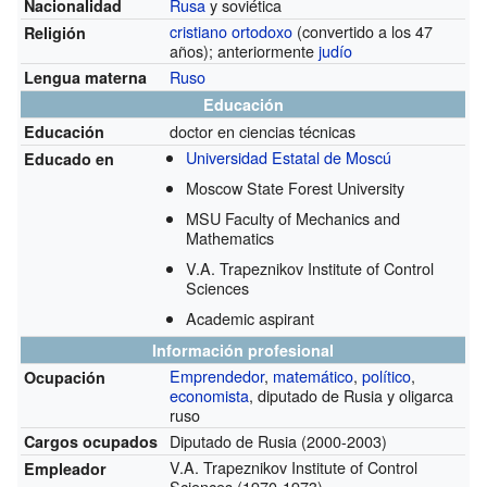
Rusa
y soviética
Nacionalidad
cristiano ortodoxo
(convertido a los 47
Religión
años); anteriormente
judío
Ruso
Lengua materna
Educación
doctor en ciencias técnicas
Educación
Universidad Estatal de Moscú
Educado en
Moscow State Forest University
MSU Faculty of Mechanics and
Mathematics
V.A. Trapeznikov Institute of Control
Sciences
Academic aspirant
Información profesional
Emprendedor
,
matemático
,
político
,
Ocupación
economista
, diputado de Rusia y oligarca
ruso
Diputado de Rusia
(2000-2003)
Cargos ocupados
V.A. Trapeznikov Institute of Control
Empleador
Sciences
(1970-1973)