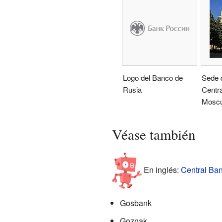
Logo del Banco de
Sede 
Rusia
Centra
Mosc
Véase también
En inglés:
Central Ban
Gosbank
Goznak