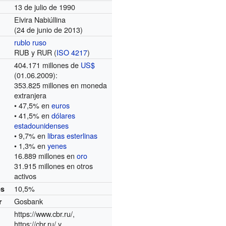
13 de julio de 1990
Elvira Nabiúllina
(24 de junio de 2013)
rublo ruso
RUB y RUR (
ISO 4217
)
404.171 millones de
US$
(01.06.2009):
353.825 millones en moneda
extranjera
• 47,5% en
euros
• 41,5% en
dólares
estadounidenses
• 9,7% en
libras esterlinas
• 1,3% en
yenes
16.889 millones en
oro
31.915 millones en otros
activos
10,5%
és
Gosbank
r
https://www.cbr.ru/
,
https://cbr.ru/
y