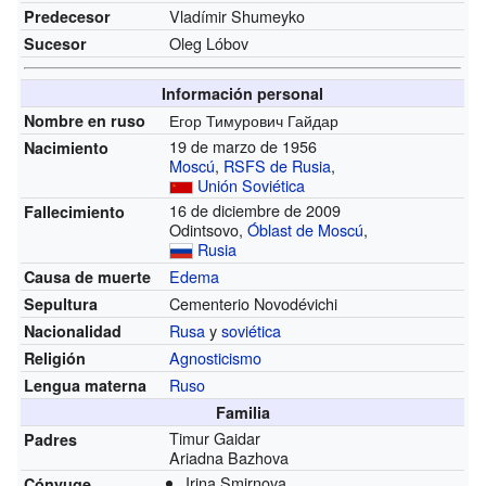
Vladímir Shumeyko
Predecesor
Oleg Lóbov
Sucesor
Información personal
Егор Тимурович Гайдар
Nombre en ruso
19 de marzo de 1956
Nacimiento
Moscú
,
RSFS de Rusia
,
Unión Soviética
16 de diciembre de 2009
Fallecimiento
Odintsovo,
Óblast de Moscú
,
Rusia
Edema
Causa de muerte
Cementerio Novodévichi
Sepultura
Rusa
y
soviética
Nacionalidad
Agnosticismo
Religión
Ruso
Lengua materna
Familia
Timur Gaidar
Padres
Ariadna Bazhova
Irina Smirnova
Cónyuge