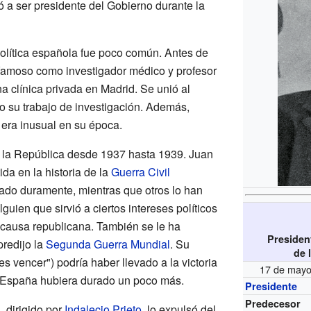
ó a ser presidente del Gobierno durante la
política española fue poco común. Antes de
o famoso como investigador médico y profesor
na clínica privada en Madrid. Se unió al
 su trabajo de investigación. Además,
 era inusual en su época.
e la República desde 1937 hasta 1939. Juan
da en la historia de la
Guerra Civil
icado duramente, mientras que otros lo han
guien que sirvió a ciertos intereses políticos
a causa republicana. También se le ha
Presiden
predijo la
Segunda Guerra Mundial
. Su
de 
r es vencer") podría haber llevado a la victoria
17 de mayo
n España hubiera durado un poco más.
Presidente
Predecesor
E
, dirigido por
Indalecio Prieto
, lo expulsó del