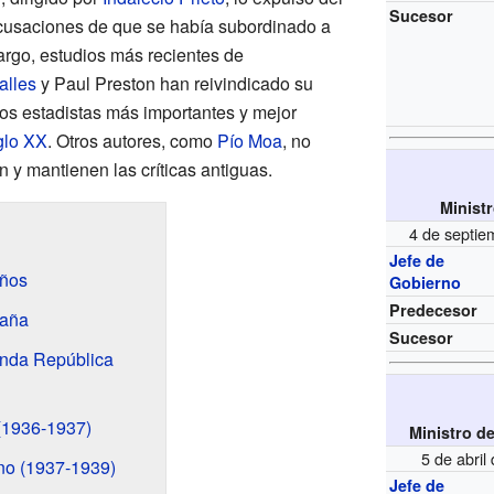
Sucesor
acusaciones de que se había subordinado a
argo, estudios más recientes de
alles
y Paul Preston han reivindicado su
los estadistas más importantes y mejor
glo XX
. Otros autores, como
Pío Moa
, no
 y mantienen las críticas antiguas.
Minist
4 de septie
Jefe de
años
Gobierno
Predecesor
paña
Sucesor
unda República
(1936-1937)
Ministro d
5 de abri
no (1937-1939)
Jefe de