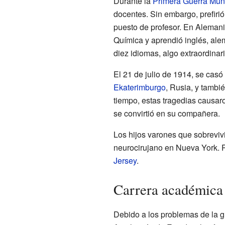
Durante la
Primera Guerra Mun
docentes. Sin embargo, prefiri
puesto de profesor. En Alemania
Química y aprendió inglés, ale
diez idiomas, algo extraordinari
El 21 de julio de 1914, se casó
Ekaterimburgo
, Rusia, y tambi
tiempo, estas tragedias causar
se convirtió en su compañera.
Los hijos varones que sobrevivi
neurocirujano en Nueva York. R
Jersey
.
Carrera académica
Debido a los problemas de la g