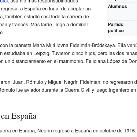
dial
, asumió más responsabilidades
Alumnos
ó regresar a España en lugar de aceptar un
, también estudió casi toda la carrera de
mán y francés. Más tarde, llegó a dominar
Partido
político
o.
 con la pianista María Mijáilovna Fidelmán-Bródskaya. Ella ven
én estudiaba en Leipzig. Tuvieron cinco hijos, pero las dos niña
on un distanciamiento en el matrimonio. Feliciana López de Don
eron, Juan, Rómulo y Miguel Negrín Fidelman, no regresaron del
ómulo fue aviador durante la Guerra Civil y luego ingeniero en
 en España
uerra en Europa, Negrín regresó a España en octubre de 1915. 