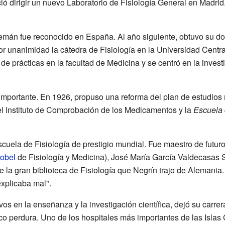
ió dirigir un nuevo Laboratorio de Fisiología General en Madrid.
lemán fue reconocido en España. Al año siguiente, obtuvo su do
or unanimidad la cátedra de Fisiología en la Universidad Centr
 de prácticas en la facultad de Medicina y se centró en la inves
importante. En 1926, propuso una reforma del plan de estudios
l Instituto de Comprobación de los Medicamentos y la
Escuela 
scuela de Fisiología de prestigio mundial. Fue maestro de futu
obel
de Fisiología y Medicina), José María García Valdecasas
de la gran biblioteca de Fisiología que Negrín trajo de Alemani
xplicaba mal".
 en la enseñanza y la investigación científica, dejó su carrera 
ico perdura. Uno de los hospitales más importantes de las Islas