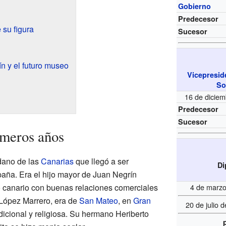
Gobierno
Predecesor
 su figura
Sucesor
ín y el futuro museo
Vicepresid
So
16 de dicie
Predecesor
Sucesor
imeros años
dano de las
Canarias
que llegó a ser
Di
aña. Era el hijo mayor de Juan Negrín
o canario con buenas relaciones comerciales
4 de marzo
López Marrero, era de
San Mateo
, en
Gran
20 de julio 
adicional y religiosa. Su hermano Heriberto