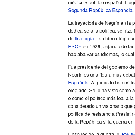
médico y político español. Lleg
Segunda República Española
.
La trayectoria de Negrín en la 
dedicarse a la política, se hiz
de
fisiología
. También dirigió u
PSOE
en 1929, dejando de lado
hablaba varios idiomas, lo cual
Fue presidente del gobierno d
Negrín es una figura muy debati
Española
. Algunos lo han crit
elogiado. Se le ha visto como al
o como el político más leal a l
considerado un visionario que 
política de resistencia ("resisti
de la República si la guerra e
Después de la guerra, el
PSO