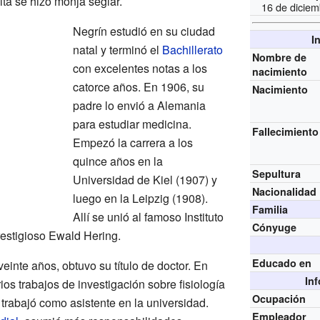
ta se hizo monja seglar.
16 de dicie
Negrín estudió en su ciudad
I
natal y terminó el
Bachillerato
Nombre de
con excelentes notas a los
nacimiento
catorce años. En 1906, su
Nacimiento
padre lo envió a Alemania
para estudiar medicina.
Fallecimiento
Empezó la carrera a los
quince años en la
Sepultura
Universidad de Kiel (1907) y
Nacionalidad
luego en la Leipzig (1908).
Familia
Allí se unió al famoso Instituto
Cónyuge
prestigioso Ewald Hering.
Educado en
einte años, obtuvo su título de doctor. En
In
ios trabajos de investigación sobre fisiología
Ocupación
trabajó como asistente en la universidad.
Empleador