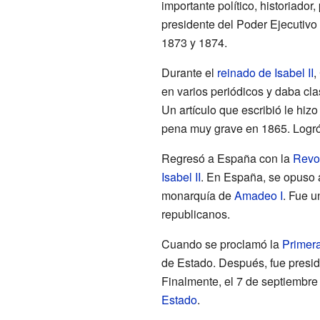
importante político, historiador,
presidente del Poder Ejecutivo
1873 y 1874.
Durante el
reinado de Isabel II
,
en varios periódicos y daba cla
Un artículo que escribió le hiz
pena muy grave en 1865. Logró
Regresó a España con la
Revo
Isabel II
. En España, se opuso 
monarquía de
Amadeo I
. Fue u
republicanos.
Cuando se proclamó la
Primer
de Estado. Después, fue presi
Finalmente, el 7 de septiembre
Estado
.