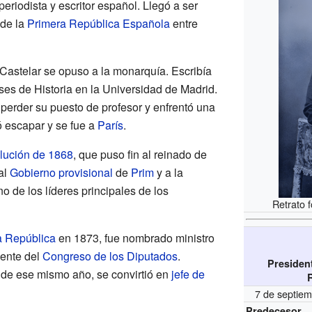
 periodista y escritor español. Llegó a ser
 de la
Primera República Española
entre
 Castelar se opuso a la monarquía. Escribía
ses de Historia en la Universidad de Madrid.
o perder su puesto de profesor y enfrentó una
 escapar y se fue a
París
.
lución de 1868
, que puso fin al reinado de
al
Gobierno provisional
de
Prim
y a la
no de los líderes principales de los
Retrato 
a República
en 1873, fue nombrado ministro
dente del
Congreso de los Diputados
.
President
 de ese mismo año, se convirtió en
jefe de
7 de septie
Predecesor