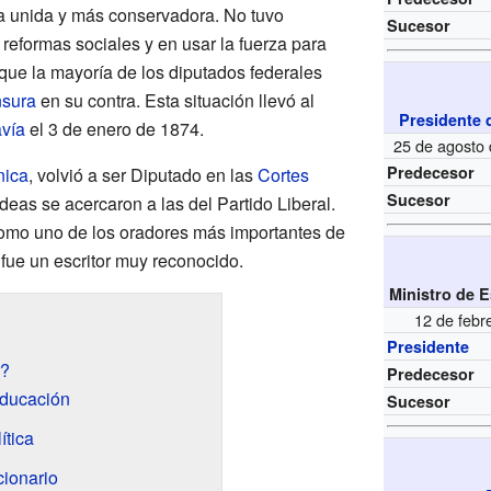
a unida y más conservadora. No tuvo
Sucesor
eformas sociales y en usar la fuerza para
que la mayoría de los diputados federales
nsura
en su contra. Esta situación llevó al
Presidente 
avía
el 3 de enero de 1874.
25 de agosto
Predecesor
nica
, volvió a ser Diputado en las
Cortes
Sucesor
ideas se acercaron a las del Partido Liberal.
como uno de los oradores más importantes de
fue un escritor muy reconocido.
Ministro de 
12 de febr
Presidente
r?
Predecesor
educación
Sucesor
ítica
ionario