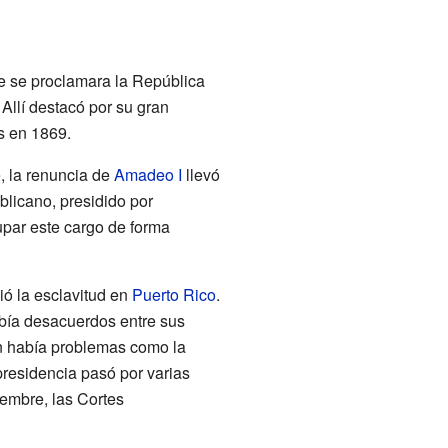
ue se proclamara la República
Allí destacó por su gran
s en 1869.
, la renuncia de
Amadeo I
llevó
blicano, presidido por
cupar este cargo de forma
ió la esclavitud en
Puerto Rico
.
abía desacuerdos entre sus
én había problemas como la
presidencia pasó por varias
iembre, las Cortes