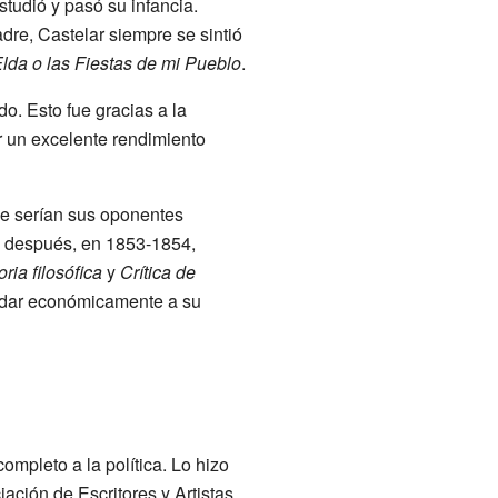
studió y pasó su infancia.
dre, Castelar siempre se sintió
lda o las Fiestas de mi Pueblo
.
o. Esto fue gracias a la
er un excelente rendimiento
de serían sus oponentes
o después, en 1853-1854,
oria filosófica
y
Crítica de
yudar económicamente a su
ompleto a la política. Lo hizo
ación de Escritores y Artistas