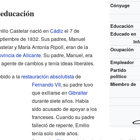
Cónyuge
 educación
Educación
ilio Castelar nació en
Cádiz
el 7 de
Educado en
ptiembre de 1832. Sus padres, Manuel
In
stelar y María Antonia Ripoll, eran de la
Ocupación
ovincia de Alicante
. Su padre, Manuel, era
Empleador
 agente de cambios y tenía ideas liberales.
Partido
bido a la
restauración absolutista
de
político
Fernando VII
, su padre tuvo
Miembro de
que exiliarse en
Gibraltar
durante siete años. Había
sido acusado de apoyar a los
franceses. Cuando su padre
falleció de repente, Emilio
tenía solo siete años.