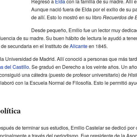
Regresó a
Elda
con la familia de su madre. Allí e
Aunque nació fuera de Elda por el exilio de su pa
de allí. Esto lo mostró en su libro
Recuerdos de E
Desde pequeño, Emilio fue un lector muy dedicad
nfluencia de su madre. Su buen hábito de lectura le ayudó a ten
de secundaria en el Instituto de
Alicante
en 1845.
 la Universidad de Madrid. Allí conoció a personas que más tar
 del Castillo
. Se graduó en Derecho a los veinte años. Un añ
consiguió una cátedra (puesto de profesor universitario) de
Hist
olaboró con la Escuela Normal de Filosofía. Esto le permitió a
olítica
spués de terminar sus estudios, Emilio Castelar se dedicó por c
incipalmente a través del periodismo. Fue presidente de la Asoci