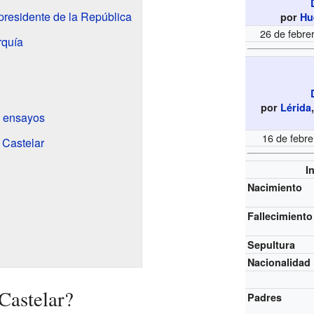
presidente de la República
por
Hu
26 de febre
rquía
por
Lérida
y ensayos
16 de febr
r Castelar
I
Nacimiento
Fallecimiento
Sepultura
Nacionalidad
Castelar?
Padres