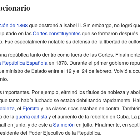
ucionario
ción de 1868
que destronó a Isabel II. Sin embargo, no logró q
iputado en las
Cortes constituyentes
que se formaron después. 
o. Fue especialmente notable su defensa de la libertad de culto
una república tanto dentro como fuera de las Cortes. Finalmente
a República Española
en 1873. Durante el primer gobierno repu
fue ministro de Estado entre el 12 y el 24 de febrero. Volvió a o
nio.
mportantes. Por ejemplo, eliminó los títulos de nobleza y abol
 que tanto había luchado se estaba debilitando rápidamente. H
obleza
, el
Ejército
y las clases ricas estaban en contra. Tambi
io de la
guerra carlista
y el aumento de la rebelión en Cuba. La 
ll en junio, y de este a
Salmerón
en julio. Finalmente, en sept
esidente del Poder Ejecutivo de la República.