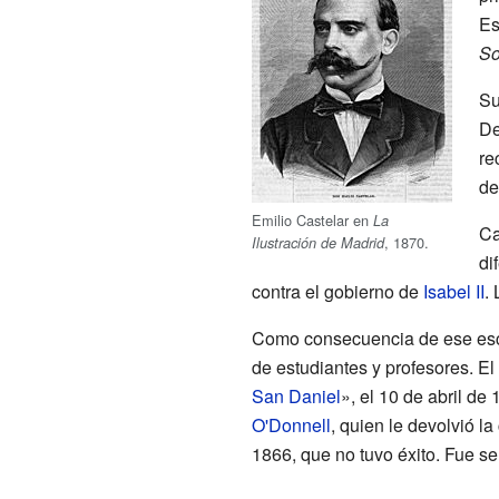
Es
So
Su
De
re
de
Emilio Castelar en
La
Ca
, 1870.
Ilustración de Madrid
di
contra el gobierno de
Isabel II
. 
Como consecuencia de ese escri
de estudiantes y profesores. El
San Daniel
», el 10 de abril de
O'Donnell
, quien le devolvió la
1866, que no tuvo éxito. Fue s