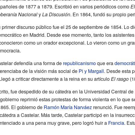
pañoles de 1877 a 1879. Escribió en varios periódicos como
El
beranía Nacional
y
La Discusión
. En 1864, fundó su propio per
 primer discurso público fue el 25 de septiembre de 1854. Lo di
mocrático en Madrid. Desde ese momento, tanto los asistentes
conocieron como un orador excepcional. Lo vieron como un gran 
mocracia.
stelar defendía una forma de
republicanismo
que era
democrát
ferenciaba de la visión más social de
Pi y Margall
. Desde esta p
Llegó a criticar directamente a la reina en su artículo
El rasgo
(1
to, fue despedido de su cátedra en la Universidad Central de 
 gobierno reprimió estas protestas de forma violenta en lo que 
 1865. El gobierno de
Ramón María Narváez
renunció. Fue reem
 cátedra a Castelar. Más tarde, Castelar participó en la insurrec
entenciado a una pena muy grave, pero logró huir a
Francia
. Est