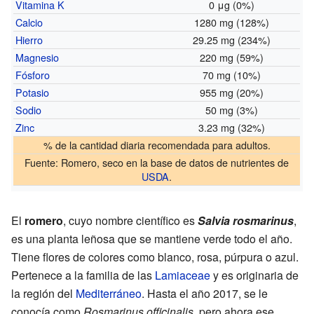
Vitamina K
0 μg (0%)
Calcio
1280 mg (128%)
Hierro
29.25 mg (234%)
Magnesio
220 mg (59%)
Fósforo
70 mg (10%)
Potasio
955 mg (20%)
Sodio
50 mg (3%)
Zinc
3.23 mg (32%)
% de la cantidad diaria recomendada para adultos.
Fuente:
Romero, seco
en la base de datos de nutrientes de
USDA
.
El
romero
, cuyo nombre científico es
Salvia rosmarinus
,
es una planta leñosa que se mantiene verde todo el año.
Tiene flores de colores como blanco, rosa, púrpura o azul.
Pertenece a la familia de las
Lamiaceae
y es originaria de
la región del
Mediterráneo
. Hasta el año 2017, se le
conocía como
Rosmarinus officinalis
, pero ahora ese