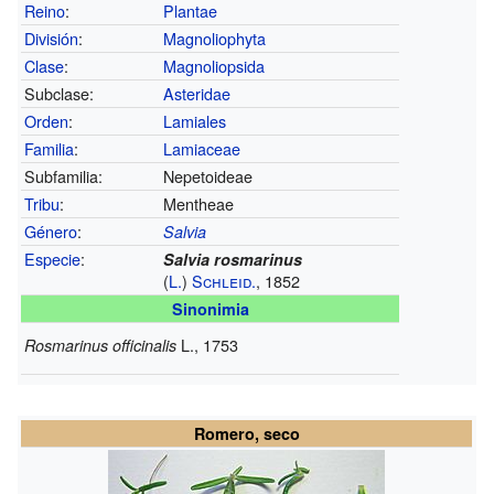
Reino
:
Plantae
División
:
Magnoliophyta
Clase
:
Magnoliopsida
Subclase:
Asteridae
Orden
:
Lamiales
Familia
:
Lamiaceae
Subfamilia:
Nepetoideae
Tribu
:
Mentheae
Género
:
Salvia
Especie
:
Salvia rosmarinus
(
L.
)
Schleid.
, 1852
Sinonimia
L., 1753
Rosmarinus officinalis
Romero, seco