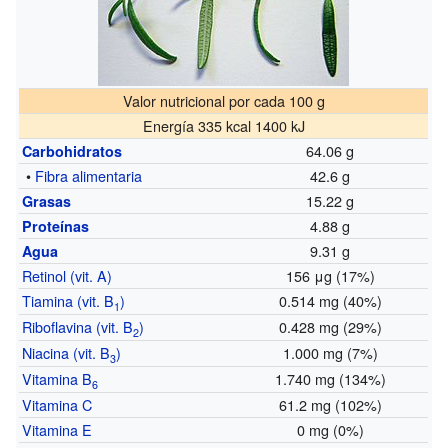
Valor nutricional por cada 100 g
Energía 335 kcal 1400 kJ
64.06 g
Carbohidratos
•
Fibra alimentaria
42.6 g
15.22 g
Grasas
4.88 g
Proteínas
9.31 g
Agua
Retinol (vit. A)
156 μg (17%)
Tiamina (vit. B
)
0.514 mg (40%)
1
Riboflavina (vit. B
)
0.428 mg (29%)
2
Niacina (vit. B
)
1.000 mg (7%)
3
Vitamina B
1.740 mg (134%)
6
Vitamina C
61.2 mg (102%)
Vitamina E
0 mg (0%)