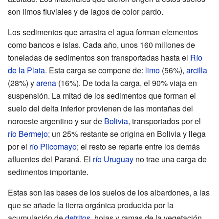
son limos fluviales y de lagos de color pardo.
Los sedimentos que arrastra el agua forman elementos
como bancos e islas. Cada año, unos 160 millones de
toneladas de sedimentos son transportadas hasta el
Río
de la Plata
. Esta carga se compone de:
limo
(56%),
arcilla
(28%) y
arena
(16%). De toda la carga, el 90% viaja en
suspensión. La mitad de los sedimentos que forman el
suelo del delta inferior provienen de las montañas del
noroeste argentino y sur de
Bolivia
, transportados por el
río Bermejo
; un 25% restante se origina en Bolivia y llega
por el
río Pilcomayo
; el resto se reparte entre los demás
afluentes del Paraná. El
río Uruguay
no trae una carga de
sedimentos importante.
Estas son las bases de los suelos de los albardones, a las
que se añade la tierra orgánica producida por la
acumulación de
detritos
, hojas y ramas de la vegetación