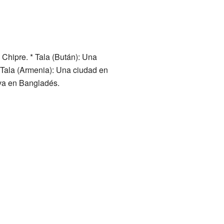
n Chipre. * Tala (Bután): Una
* Tala (Armenia): Una ciudad en
iva en Bangladés.