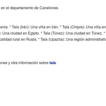
d en el departamento de Canelones.
nia. * Tala (Irán): Una villa en Irán. * Tala (Chipre): Una villa e
): Una ciudad en Egipto. * Tala (Túnez): Una ciudad en Túnez. 
calidad rural en Rusia. * Tala (Upazila): Una región administrat
iones y otra información sobre
tala
.