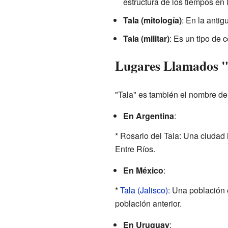
estructura de los tiempos en 
Tala (mitología)
: En la anti
Tala (militar)
: Es un tipo de
Lugares Llamados 
"Tala" es también el nombre de
En Argentina
:
* Rosario del Tala: Una ciudad i
Entre Ríos.
En México
:
*
Tala (Jalisco)
: Una población e
población anterior.
En Uruguay
: