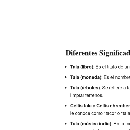
Diferentes Significa
Tala (libro)
: Es el título de u
Tala (moneda)
: Es el nombr
Tala (árboles)
: Se refiere a
limpiar terrenos.
Celtis tala
y
Celtis ehrenbe
le conoce como "taco" o "tala
Tala (música india)
: En la m