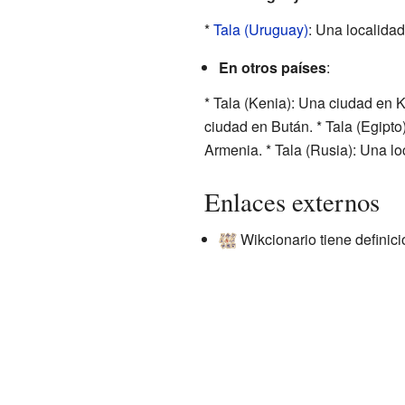
*
Tala (Uruguay)
: Una localida
En otros países
:
* Tala (Kenia): Una ciudad en Ke
ciudad en Bután. * Tala (Egipto
Armenia. * Tala (Rusia): Una lo
Enlaces externos
Wikcionario tiene definic