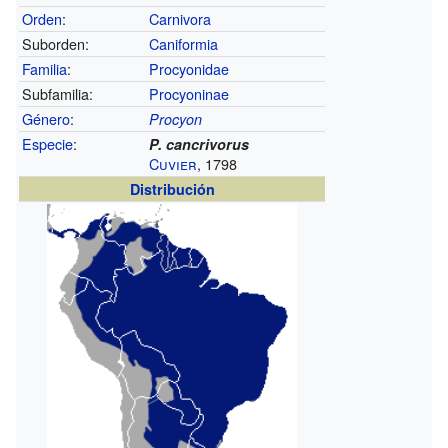
Orden
:
Carnivora
Suborden:
Caniformia
Familia
:
Procyonidae
Subfamilia:
Procyoninae
Género
:
Procyon
Especie
:
P. cancrivorus
Cuvier
, 1798
Distribución