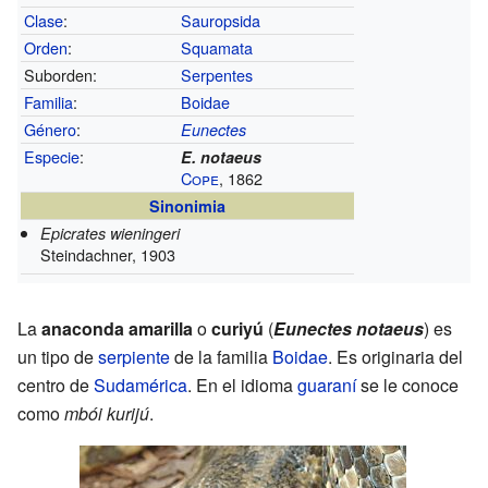
Clase
:
Sauropsida
Orden
:
Squamata
Suborden:
Serpentes
Familia
:
Boidae
Género
:
Eunectes
Especie
:
E. notaeus
Cope
, 1862
Sinonimia
Epicrates wieningeri
Steindachner, 1903
La
anaconda amarilla
o
curiyú
(
Eunectes notaeus
) es
un tipo de
serpiente
de la familia
Boidae
. Es originaria del
centro de
Sudamérica
. En el idioma
guaraní
se le conoce
como
mbói kurijú
.