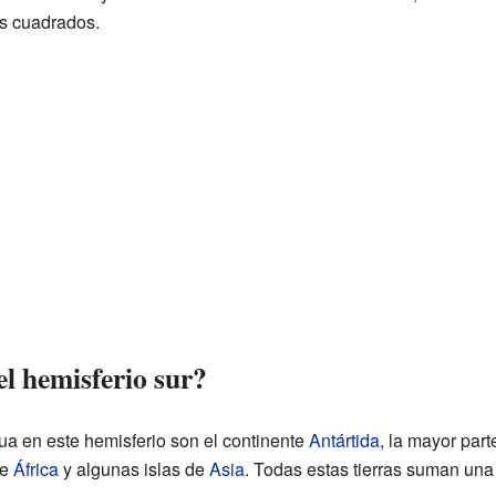
os cuadrados.
el hemisferio sur?
ua en este hemisferio son el continente
Antártida
, la mayor par
de
África
y algunas islas de
Asia
. Todas estas tierras suman una