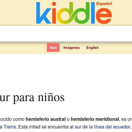
Web
Imágenes
English
sur para niños
onocido como
hemisferio austral
o
hemisferio meridional
, es u
la
Tierra
. Esta mitad se encuentra al
sur
de la
línea del ecuador
,