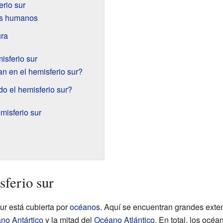
erio sur
os humanos
ura
isferio sur
n en el hemisferio sur?
o el hemisferio sur?
emisferio sur
sferio sur
ur está cubierta por
océanos
. Aquí se encuentran grandes exte
no Antártico
y la mitad del
Océano Atlántico
. En total, los océ