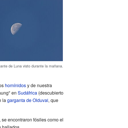
ante de Luna visto durante la mañana.
ros
homínidos
y de nuestra
Taung" en
Sudáfrica
(descubierto
n la
garganta de Olduvai
, que
, se encontraron fósiles como el
 hallados.