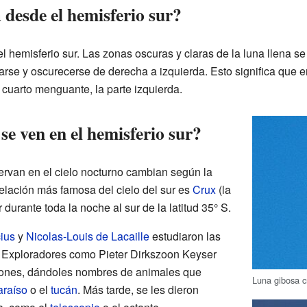
desde el hemisferio sur?
l hemisferio sur. Las zonas oscuras y claras de la luna llena se
rse y oscurecerse de derecha a izquierda. Esto significa que e
 cuarto menguante, la parte izquierda.
se ven en el hemisferio sur?
rvan en el cielo nocturno cambian según la
telación más famosa del cielo del sur es
Crux
(la
durante toda la noche al sur de la latitud 35° S.
ius
y
Nicolas-Louis de Lacaille
estudiaron las
l. Exploradores como Pieter Dirkszoon Keyser
ciones, dándoles nombres de animales que
Luna gibosa cr
araíso
o el
tucán
. Más tarde, se les dieron