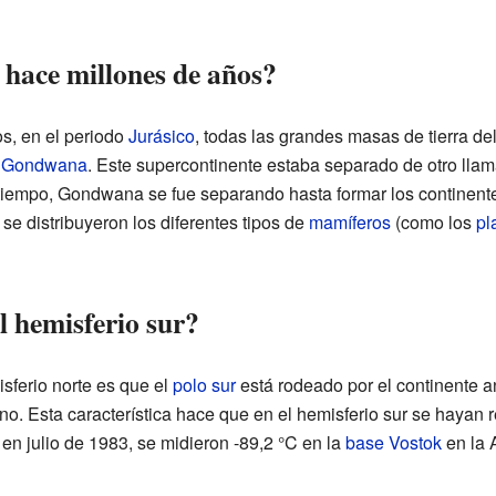
 hace millones de años?
s, en el periodo
Jurásico
, todas las grandes masas de tierra de
o
Gondwana
. Este supercontinente estaba separado de otro lla
l tiempo, Gondwana se fue separando hasta formar los continen
e distribuyeron los diferentes tipos de
mamíferos
(como los
pl
l hemisferio sur?
sferio norte es que el
polo sur
está rodeado por el continente an
o. Esta característica hace que en el hemisferio sur se hayan 
 en julio de 1983, se midieron -89,2 °C en la
base Vostok
en la A