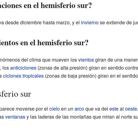
ciones en el hemisferio sur?
a desde diciembre hasta marzo, y el
invierno
se extiende de ju
entos en el hemisferio sur?
fenómenos del clima que mueven los
vientos
giran de una maner
, los
anticiclones
(zonas de alta presión) giran en sentido contrar
os
ciclones tropicales
(zonas de baja presión) giran en el sentido 
sferio sur
parece moverse por el
cielo
en un
arco
que va del
este
al
oeste
las
ventanas
y las laderas de las montañas que miran al norte s