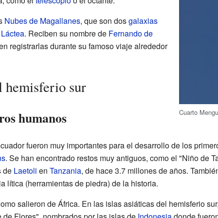
a, como el
telescopio
o el octante.
as
Nubes de Magallanes
, que son dos
galaxias
 Láctea
. Reciben su nombre de
Fernando de
 en registrarlas durante su famoso viaje alrededor
l hemisferio sur
Cuarto Mengu
eros humanos
l ecuador fueron muy importantes para el desarrollo de los prime
ns
. Se han encontrado restos muy antiguos, como el "Niño de 
s de
Laetoli
en
Tanzania
, de hace 3.7 millones de años. Tambié
a lítica (herramientas de piedra) de la historia.
o salieron de África. En las islas asiáticas del hemisferio sur
 de Flores", nombrados por las islas de
Indonesia
donde fueron