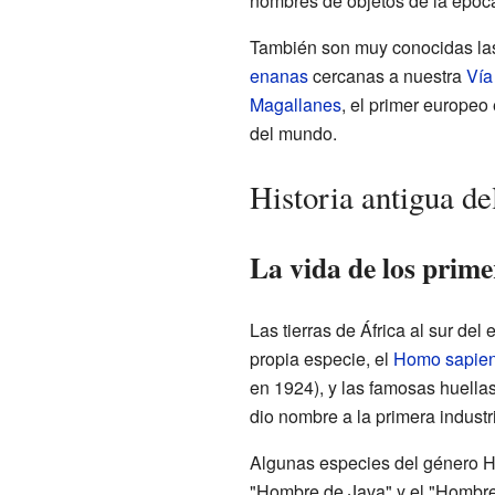
nombres de objetos de la époc
También son muy conocidas l
enanas
cercanas a nuestra
Vía
Magallanes
, el primer europeo
del mundo.
Historia antigua de
La vida de los prim
Las tierras de África al sur de
propia especie, el
Homo sapie
en 1924), y las famosas huella
dio nombre a la primera industri
Algunas especies del género Hom
"Hombre de Java" y el "Hombre