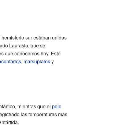
l hemisferio sur estaban unidas
mado Laurasia, que se
tes que conocemos hoy. Este
acentarios
,
marsupiales
y
tártico, mientras que el
polo
registrado las temperaturas más
ntártida.