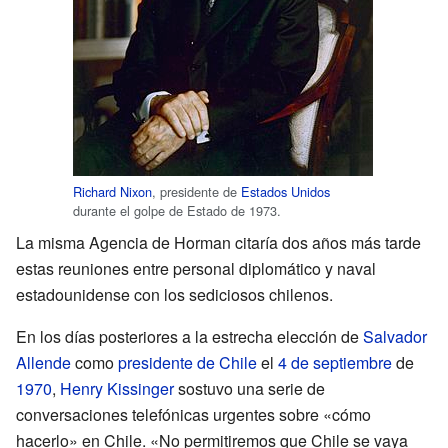
Richard Nixon
, presidente de
Estados Unidos
durante el golpe de Estado de 1973.
La misma Agencia de Horman citaría dos años más tarde
estas reuniones entre personal diplomático y naval
estadounidense con los sediciosos chilenos.
En los días posteriores a la estrecha elección de
Salvador
Allende
como
presidente de Chile
el
4 de septiembre
de
1970
,
Henry Kissinger
sostuvo una serie de
conversaciones telefónicas urgentes sobre «cómo
hacerlo» en Chile. «No permitiremos que Chile se vaya