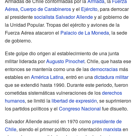
Armadas de Chile conformadas por la
Armada
, la
Fuerza
Aérea
,
Cuerpo de Carabineros
y el
Ejército
, para derrocar
al presidente
socialista
Salvador Allende
y al gobierno de
la Unidad Popular. Tropas del ejército y aviones de la
Fuerza Aérea atacaron el
Palacio de La Moneda
, la sede
de gobierno.
Este golpe dio origen al establecimiento de una junta
militar liderada por
Augusto Pinochet
. Chile, que hasta ese
entonces se mantenía como una de las
democracias
más
estables en
América Latina
, entró en una
dictadura militar
que se extendió hasta 1990. Durante este periodo, fueron
cometidas sistemáticas vulneraciones de los
derechos
humanos
, se limitó la
libertad de expresión
, se suprimieron
los partidos políticos y el
Congreso Nacional
fue disuelto.
Salvador Allende asumió en 1970 como
presidente de
Chile
, siendo el primer político de orientación
marxista
en