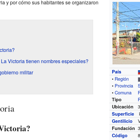
oria y por cómo sus habitantes se organizaron
ctoria?
e La Victoria tienen nombres especiales?
País
gobierno militar
•
Región
•
Provincia
•
Comuna
Tipo
oria
Ubicación
Superficie
V
Gentilicio
Victoria?
Fundación
Código