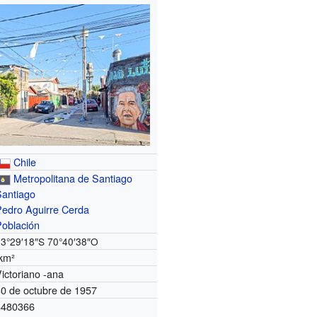
Chile
Metropolitana de Santiago
Santiago
Pedro Aguirre Cerda
Población
33°29′18″S
70°40′38″O
km²
ictoriano -ana
30 de octubre de 1957
8480366