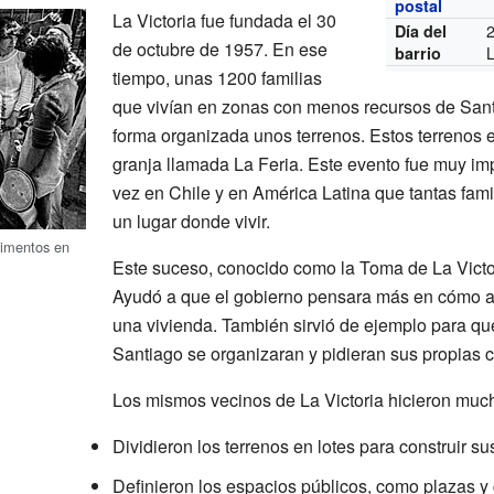
postal
La Victoria fue fundada el 30
Día del
de octubre de 1957. En ese
L
barrio
tiempo, unas 1200 familias
que vivían en zonas con menos recursos de Sant
forma organizada unos terrenos. Estos terrenos 
granja llamada La Feria. Este evento fue muy imp
vez en Chile y en América Latina que tantas fami
un lugar donde vivir.
limentos en
Este suceso, conocido como la Toma de La Victor
Ayudó a que el gobierno pensara más en cómo ay
una vivienda. También sirvió de ejemplo para q
Santiago se organizaran y pidieran sus propias 
Los mismos vecinos de La Victoria hicieron much
Dividieron los terrenos en lotes para construir su
Definieron los espacios públicos, como plazas y 